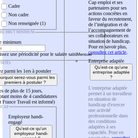
Cap emploi et ses
Cadre
partenaires pour ses
actions concrètes en
Non cadre
faveur du recrutement,
Non renseignée (1)
de l’intégration et de
l’accompagnement de
IRE BRUT MINIMUM
ses collaborateurs en
situation de handicap.
re minimum
Pour en savoir plus,
consultez cet article
.
ssez une périodicité pour le salaire saisi
Entreprise adaptée
NITÉS
Qu'est-ce qu'une
z parmi les 1ers à postuler
entreprise adaptée
?
urquoi serez-vous parmi les
premiers à postuler ?
L'entreprise adaptée
es de plus de 15 jours,
permet à un travailleur
tant moins de 4 candidatures
en situation de
t France Travail est informé)
handicap d'exercer
ICAP
une activité
professionnelle dans
Employeur handi-
des conditions
engagé
adaptées à ses
Qu'est-ce qu'un
capacités. Pour en
employeur handi-
savoir plus,
consultez