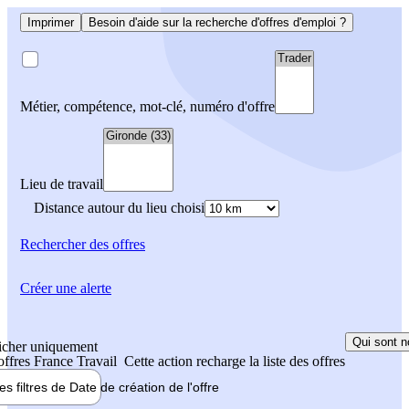
Imprimer
Besoin d'aide sur la recherche d'offres d'emploi ?
Métier, compétence, mot-clé, numéro d'offre
Lieu de travail
Distance autour du lieu choisi
Rechercher
des offres
Créer une alerte
Qui sont n
icher uniquement
 offres France Travail
Cette action recharge la liste des offres
les filtres de
Date de création
de l'offre