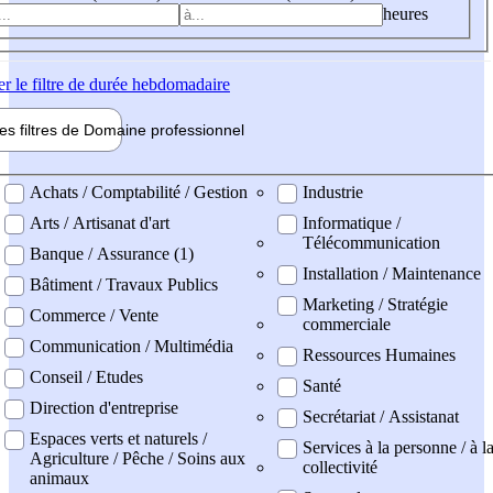
heures
er
le filtre de durée hebdomadaire
les filtres de
Domaine pro
fessionnel
ne professionel
Achats / Comptabilité / Gestion
Industrie
Arts / Artisanat d'art
Informatique /
Télécommunication
Banque / Assurance (1)
Installation / Maintenance
Bâtiment / Travaux Publics
Marketing / Stratégie
Commerce / Vente
commerciale
Communication / Multimédia
Ressources Humaines
Conseil / Etudes
Santé
Direction d'entreprise
Secrétariat / Assistanat
Espaces verts et naturels /
Services à la personne / à l
Agriculture / Pêche / Soins aux
collectivité
animaux