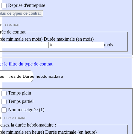
Reprise d'entreprise
plus
de types de contrat
 DE CONTRAT
ée de contrat
ée minimale (en mois)
Durée maximale (en mois)
mois
er
le filtre du type de contrat
les filtres de
Durée hebdo
madaire
 hebdomadaire
Temps plein
Temps partiel
Non renseignée (1)
 HEBDOMADAIRE
cisez la durée hebdomadaire :
ée minimale (en heure)
Durée maximale (en heure)