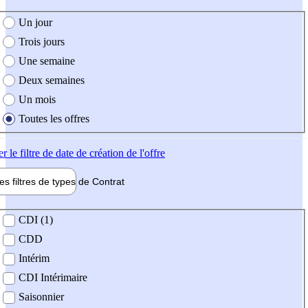
e création de l'offre
Un jour
Trois jours
Une semaine
Deux semaines
Un mois
Toutes les offres
er
le filtre de date de création de l'offre
les filtres de types de
Contrat
de contrat
CDI (1)
CDD
Intérim
CDI Intérimaire
Saisonnier