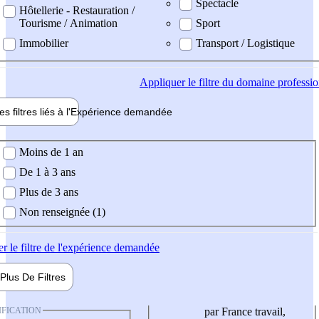
Spectacle
Hôtellerie - Restauration /
Tourisme / Animation
Sport
Immobilier
Transport / Logistique
Appliquer
le filtre du domaine professi
es filtres liés à l'
Expérience
demandée
ience demandée
Moins de 1 an
De 1 à 3 ans
Plus de 3 ans
Non renseignée (1)
er
le filtre de l'expérience demandée
Plus De
Filtres
IFICATION
par France travail,