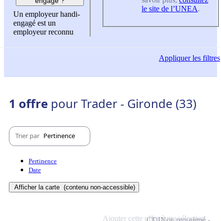
engagé ?
le site de l’UNEA
.
Un employeur handi-
engagé est un
employeur reconnu
Appliquer
les filtres
1 offre
pour Trader - Gironde (33)
Trier par
Pertinence
Pertinence
Date
Afficher la carte
(contenu non-accessible)
Ajouter cette offre à ma sélection
CDI
Non renseigné