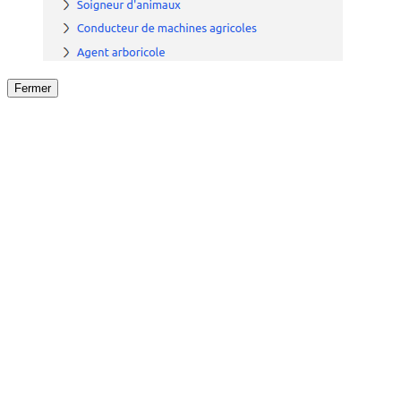
Fermer
Fermer
le détail de l'offre
/
Offre
sur
Offre précéden