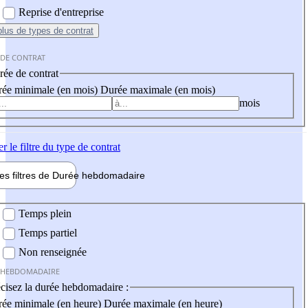
Reprise d'entreprise
plus
de types de contrat
 DE CONTRAT
ée de contrat
ée minimale (en mois)
Durée maximale (en mois)
mois
er
le filtre du type de contrat
les filtres de
Durée hebdo
madaire
 hebdomadaire
Temps plein
Temps partiel
Non renseignée
 HEBDOMADAIRE
cisez la durée hebdomadaire :
ée minimale (en heure)
Durée maximale (en heure)