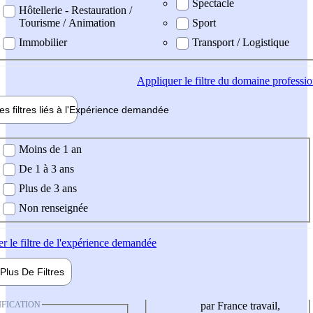
Spectacle
Hôtellerie - Restauration /
Tourisme / Animation
Sport
Immobilier
Transport / Logistique
Appliquer
le filtre du domaine professi
es filtres liés à l'
Expérience
demandée
ience demandée
Moins de 1 an
De 1 à 3 ans
Plus de 3 ans
Non renseignée
er
le filtre de l'expérience demandée
Plus De
Filtres
IFICATION
par France travail,