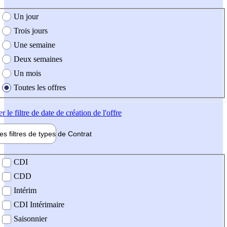
e création de l'offre
Un jour
Trois jours
Une semaine
Deux semaines
Un mois
Toutes les offres
er
le filtre de date de création de l'offre
les filtres de types de
Contrat
de contrat
CDI
CDD
Intérim
CDI Intérimaire
Saisonnier