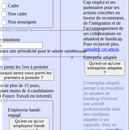
Cap emploi et ses
Cadre
partenaires pour ses
actions concrètes en
Non cadre
faveur du recrutement,
Non renseignée
de l’intégration et de
l’accompagnement de
IRE BRUT MINIMUM
ses collaborateurs en
situation de handicap.
re minimum
Pour en savoir plus,
consultez cet article
.
ssez une périodicité pour le salaire saisi
Entreprise adaptée
NITÉS
Qu'est-ce qu'une
z parmi les 1ers à postuler
entreprise adaptée
?
urquoi serez-vous parmi les
premiers à postuler ?
L'entreprise adaptée
es de plus de 15 jours,
permet à un travailleur
tant moins de 4 candidatures
en situation de
t France Travail est informé)
handicap d'exercer
ICAP
une activité
professionnelle dans
Employeur handi-
des conditions
engagé
adaptées à ses
Qu'est-ce qu'un
capacités. Pour en
employeur handi-
savoir plus,
consultez