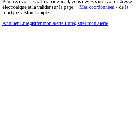
Pour recevoir les offres par e-mail, vous devez saisir votre adresse
électronique et la valider sur la page «
Mes coordonnées
» de la
rubrique « Mon compte »
Annuler
Enregistrer mon alerte
Enregistrer
mon alerte