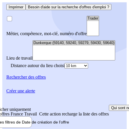
Imprimer
Besoin d'aide sur la recherche d'offres d'emploi ?
Métier, compétence, mot-clé, numéro d'offre
Lieu de travail
Distance autour du lieu choisi
Rechercher
des offres
Créer une alerte
Qui sont n
icher uniquement
 offres France Travail
Cette action recharge la liste des offres
les filtres de
Date de création
de l'offre