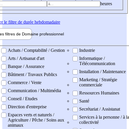
heures
er
le filtre de durée hebdomadaire
les filtres de
Domaine pro
fessionnel
ne professionel
Achats / Comptabilité / Gestion
Industrie
Arts / Artisanat d'art
Informatique /
Télécommunication
Banque / Assurance
Installation / Maintenance
Bâtiment / Travaux Publics
Marketing / Stratégie
Commerce / Vente
commerciale
Communication / Multimédia
Ressources Humaines
Conseil / Etudes
Santé
Direction d'entreprise
Secrétariat / Assistanat
Espaces verts et naturels /
Services à la personne / à l
Agriculture / Pêche / Soins aux
collectivité
animaux