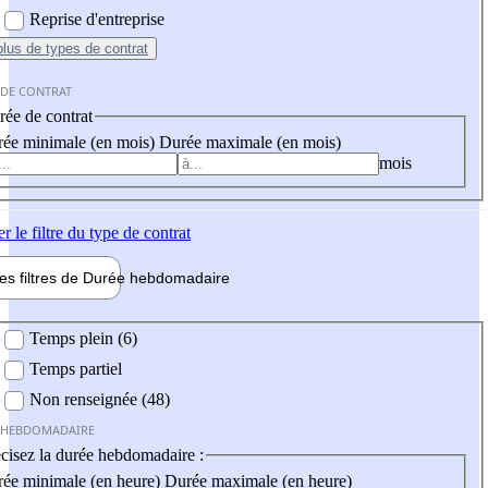
Reprise d'entreprise
plus
de types de contrat
 DE CONTRAT
ée de contrat
ée minimale (en mois)
Durée maximale (en mois)
mois
er
le filtre du type de contrat
les filtres de
Durée hebdo
madaire
 hebdomadaire
Temps plein (6)
Temps partiel
Non renseignée (48)
 HEBDOMADAIRE
cisez la durée hebdomadaire :
ée minimale (en heure)
Durée maximale (en heure)