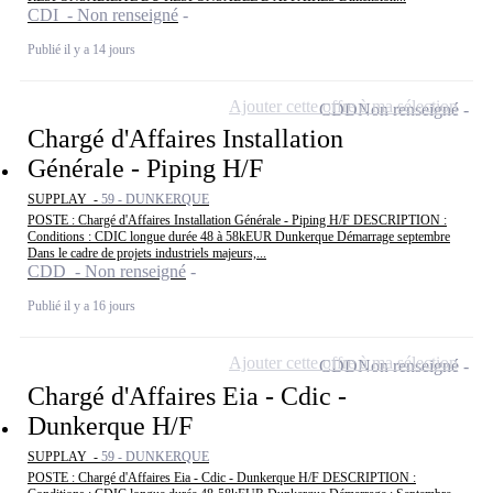
CDI - Non renseigné
Publié il y a 14 jours
Ajouter cette offre à ma sélection
CDD
Non renseigné
Chargé d'Affaires Installation
Générale - Piping H/F
SUPPLAY -
59 - DUNKERQUE
POSTE : Chargé d'Affaires Installation Générale - Piping H/F DESCRIPTION :
Conditions : CDIC longue durée 48 à 58kEUR Dunkerque Démarrage septembre
Dans le cadre de projets industriels majeurs,...
CDD - Non renseigné
Publié il y a 16 jours
Ajouter cette offre à ma sélection
CDD
Non renseigné
Chargé d'Affaires Eia - Cdic -
Dunkerque H/F
SUPPLAY -
59 - DUNKERQUE
POSTE : Chargé d'Affaires Eia - Cdic - Dunkerque H/F DESCRIPTION :