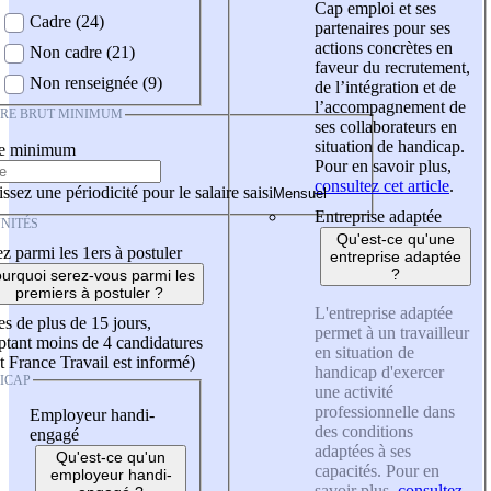
Cap emploi et ses
Cadre (24)
partenaires pour ses
actions concrètes en
Non cadre (21)
faveur du recrutement,
Non renseignée (9)
de l’intégration et de
l’accompagnement de
IRE BRUT MINIMUM
ses collaborateurs en
situation de handicap.
re minimum
Pour en savoir plus,
consultez cet article
.
ssez une périodicité pour le salaire saisi
Entreprise adaptée
NITÉS
Qu'est-ce qu'une
z parmi les 1ers à postuler
entreprise adaptée
?
urquoi serez-vous parmi les
premiers à postuler ?
L'entreprise adaptée
es de plus de 15 jours,
permet à un travailleur
tant moins de 4 candidatures
en situation de
t France Travail est informé)
handicap d'exercer
ICAP
une activité
professionnelle dans
Employeur handi-
des conditions
engagé
adaptées à ses
Qu'est-ce qu'un
capacités. Pour en
employeur handi-
savoir plus,
consultez