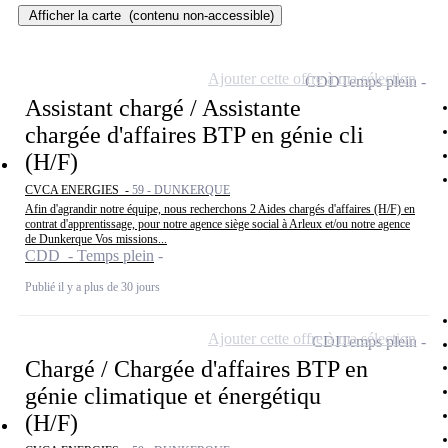
Afficher la carte
(contenu non-accessible)
Ajouter cette offre à ma sélection
CDD
Temps plein
Assistant chargé / Assistante
chargée d'affaires BTP en génie cli
(H/F)
CVCA ENERGIES -
59 - DUNKERQUE
Afin d'agrandir notre équipe, nous recherchons 2 Aides chargés d'affaires (H/F) en
contrat d'apprentissage, pour notre agence siège social à Arleux et/ou notre agence
de Dunkerque Vos missions...
CDD - Temps plein
Publié il y a plus de 30 jours
Ajouter cette offre à ma sélection
CDI
Temps plein
Chargé / Chargée d'affaires BTP en
génie climatique et énergétiqu
(H/F)