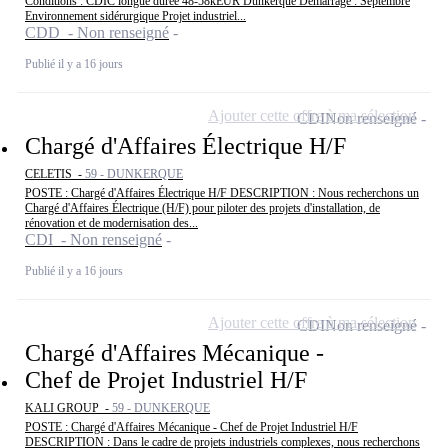
Conditions : CDIC longue durée 48-58kEUR Dunkerque Démarrage : Septembre
Environnement sidérurgique Projet industriel...
CDD - Non renseigné
Publié il y a 16 jours
Ajouter cette offre à ma sélection
CDI
Non renseigné
Chargé d'Affaires Électrique H/F
CELETIS -
59 - DUNKERQUE
POSTE : Chargé d'Affaires Électrique H/F DESCRIPTION : Nous recherchons un
Chargé d'Affaires Électrique (H/F) pour piloter des projets d'installation, de
rénovation et de modernisation des...
CDI - Non renseigné
Publié il y a 16 jours
Ajouter cette offre à ma sélection
CDI
Non renseigné
Chargé d'Affaires Mécanique -
Chef de Projet Industriel H/F
KALI GROUP -
59 - DUNKERQUE
POSTE : Chargé d'Affaires Mécanique - Chef de Projet Industriel H/F
DESCRIPTION : Dans le cadre de projets industriels complexes, nous recherchons