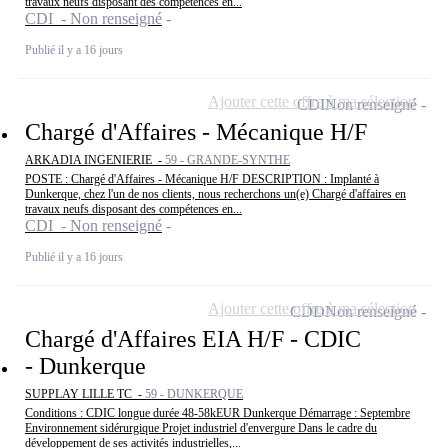
travaux neufs disposant des compétences en...
CDI - Non renseigné
Publié il y a 16 jours
Ajouter cette offre à ma sélection
CDI
Non renseigné
Chargé d'Affaires - Mécanique H/F
ARKADIA INGENIERIE -
59 - GRANDE-SYNTHE
POSTE : Chargé d'Affaires - Mécanique H/F DESCRIPTION : Implanté à
Dunkerque, chez l'un de nos clients, nous recherchons un(e) Chargé d'affaires en
travaux neufs disposant des compétences en...
CDI - Non renseigné
Publié il y a 16 jours
Ajouter cette offre à ma sélection
CDD
Non renseigné
Chargé d'Affaires EIA H/F - CDIC
- Dunkerque
SUPPLAY LILLE TC -
59 - DUNKERQUE
Conditions : CDIC longue durée 48-58kEUR Dunkerque Démarrage : Septembre
Environnement sidérurgique Projet industriel d'envergure Dans le cadre du
développement de ses activités industrielles,...