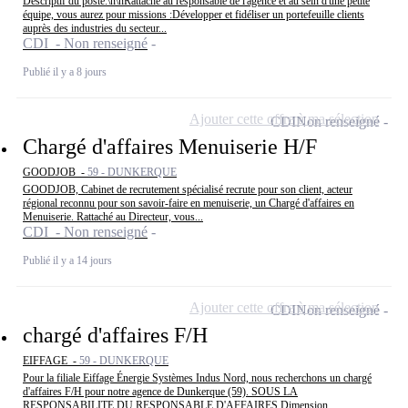
Descriptif du poste:\n\nRattaché au responsable de l'agence et au sein d'une petite
équipe, vous aurez pour missions :Développer et fidéliser un portefeuille clients
auprès des industries du secteur...
CDI - Non renseigné
Publié il y a 8 jours
Ajouter cette offre à ma sélection
CDI
Non renseigné
Chargé d'affaires Menuiserie H/F
GOODJOB -
59 - DUNKERQUE
GOODJOB, Cabinet de recrutement spécialisé recrute pour son client, acteur
régional reconnu pour son savoir-faire en menuiserie, un Chargé d'affaires en
Menuiserie. Rattaché au Directeur, vous...
CDI - Non renseigné
Publié il y a 14 jours
Ajouter cette offre à ma sélection
CDI
Non renseigné
chargé d'affaires F/H
EIFFAGE -
59 - DUNKERQUE
Pour la filiale Eiffage Énergie Systèmes Indus Nord, nous recherchons un chargé
d'affaires F/H pour notre agence de Dunkerque (59). SOUS LA
RESPONSABILITE DU RESPONSABLE D'AFFAIRES Dimension...