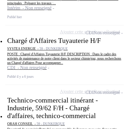
principales : Préparer les travaux :...
Intérim - Non renseigné
Publié hier
Ajouter cette offre à ma sélection
CDI
Non renseigné
Chargé d'Affaires Tuyauterie H/F
SYSTEA ENERGIE -
59 - DUNKERQUE
POSTE : Chargé d'Affaires Tuyauterie H/F DESCRIPTION : Dans le cadre des
activités de maintenance de notre client dans le secteur chimie/gaz, nous recherchons
un Chargé d'affaires Pour accompagner...
CDI - Non renseigné
Publié il y a 6 jours
Ajouter cette offre à ma sélection
CDI
Non renseigné
Technico-commercial itinérant -
Industrie, 59/62 F/H - Chargé
d'affaires, technico-commercial
ORAH CONSEIL -
59 - DUNKERQUE