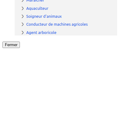
Fermer
Fermer
le détail de l'offre
/
Offre
sur
Offre précéden