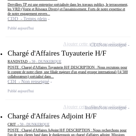
Dervillers TP est une entreprise spécialisée dans les travaux publics, le terrassement,
les VRD (Voirie et Réseaux Divers) et l'assainissement. Forts de notre expertise et
de notre engagement envers...
CDD - Temps plein
Publié aujourd'hui
Ajouter cette offre à ma sélection
CDI
Non renseigné
Chargé d'Affaires Tuyauterie H/F
RANDSTAD -
59 - DUNKERQUE
POSTE : Chargé d'Affaires Tuyauterie H/F DESCRIPTION : Nous recrutons pour
le compte de notre client, une filiale majeure d'un grand groupe international (14 500
collaborateurs) spécialisé dans...
CDI - Non renseigné
Publié aujourd'hui
Ajouter cette offre à ma sélection
Intérim
Non renseigné
Chargé d'Affaires Adjoint H/F
CRIT -
59 - DUNKERQUE
POSTE : Chargé d'Affaires Adjoint H/F DESCRIPTION : Nous recherchons pour
l'un de nos clients basé dans le dunkerquois un chargé d'affaires adjoint. Missions