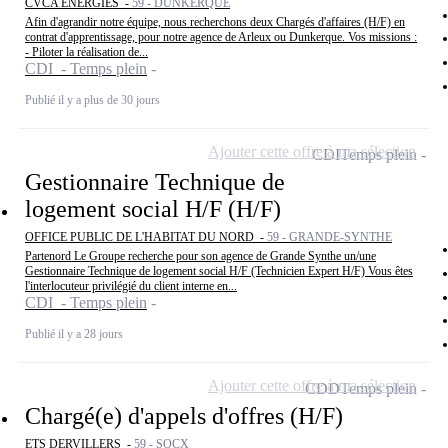
CVCA ENERGIES -
59 - DUNKERQUE
Afin d'agrandir notre équipe, nous recherchons deux Chargés d'affaires (H/F) en
contrat d'apprentissage, pour notre agence de Arleux ou Dunkerque. Vos missions :
- Piloter la réalisation de...
CDI - Temps plein
Publié il y a plus de 30 jours
Ajouter cette offre à ma sélection
CDI
Temps plein
Gestionnaire Technique de
logement social H/F (H/F)
OFFICE PUBLIC DE L'HABITAT DU NORD -
59 - GRANDE-SYNTHE
Partenord Le Groupe recherche pour son agence de Grande Synthe un/une
Gestionnaire Technique de logement social H/F (Technicien Expert H/F) Vous êtes
l'interlocuteur privilégié du client interne en...
CDI - Temps plein
Publié il y a 28 jours
Ajouter cette offre à ma sélection
CDD
Temps plein
Chargé(e) d'appels d'offres (H/F)
ETS DERVILLERS -
59 - SOCX