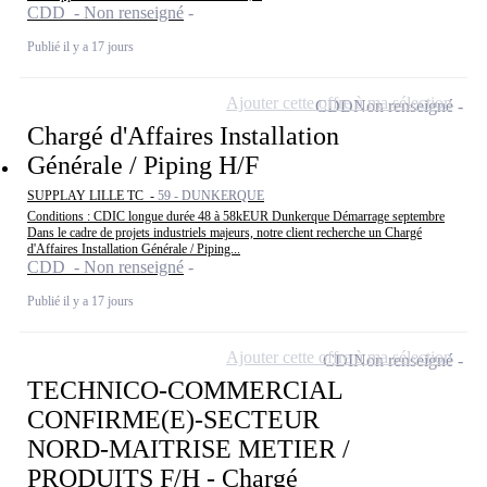
CDD - Non renseigné
Publié il y a 17 jours
Ajouter cette offre à ma sélection
CDD
Non renseigné
Chargé d'Affaires Installation
Générale / Piping H/F
SUPPLAY LILLE TC -
59 - DUNKERQUE
Conditions : CDIC longue durée 48 à 58kEUR Dunkerque Démarrage septembre
Dans le cadre de projets industriels majeurs, notre client recherche un Chargé
d'Affaires Installation Générale / Piping...
CDD - Non renseigné
Publié il y a 17 jours
Ajouter cette offre à ma sélection
CDI
Non renseigné
TECHNICO-COMMERCIAL
CONFIRME(E)-SECTEUR
NORD-MAITRISE METIER /
PRODUITS F/H - Chargé