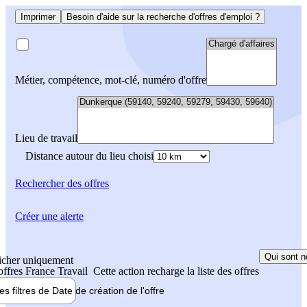
Imprimer
Besoin d'aide sur la recherche d'offres d'emploi ?
Métier, compétence, mot-clé, numéro d'offre
Lieu de travail
Distance autour du lieu choisi
Rechercher
des offres
Créer une alerte
Qui sont n
icher uniquement
 offres France Travail
Cette action recharge la liste des offres
les filtres de
Date de création
de l'offre