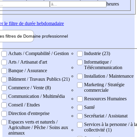
heures
er
le filtre de durée hebdomadaire
les filtres de
Domaine pro
fessionnel
ne professionel
Achats / Comptabilité / Gestion
Industrie (23)
Arts / Artisanat d'art
Informatique /
Télécommunication
Banque / Assurance
Installation / Maintenance
Bâtiment / Travaux Publics (21)
Marketing / Stratégie
Commerce / Vente (8)
commerciale
Communication / Multimédia
Ressources Humaines
Conseil / Etudes
Santé
Direction d'entreprise
Secrétariat / Assistanat
Espaces verts et naturels /
Services à la personne / à l
Agriculture / Pêche / Soins aux
collectivité (1)
animaux