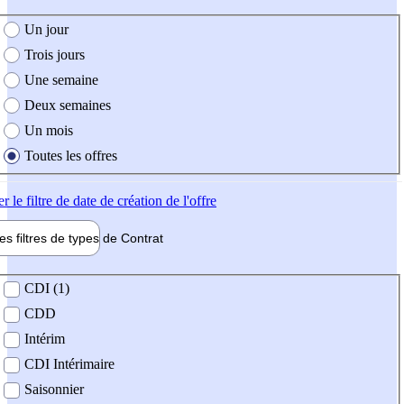
e création de l'offre
Un jour
Trois jours
Une semaine
Deux semaines
Un mois
Toutes les offres
er
le filtre de date de création de l'offre
les filtres de types de
Contrat
de contrat
CDI (1)
CDD
Intérim
CDI Intérimaire
Saisonnier