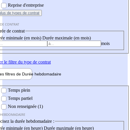
Reprise d'entreprise
plus
de types de contrat
 DE CONTRAT
ée de contrat
ée minimale (en mois)
Durée maximale (en mois)
mois
er
le filtre du type de contrat
les filtres de
Durée hebdo
madaire
 hebdomadaire
Temps plein
Temps partiel
Non renseignée (1)
 HEBDOMADAIRE
cisez la durée hebdomadaire :
ée minimale (en heure)
Durée maximale (en heure)