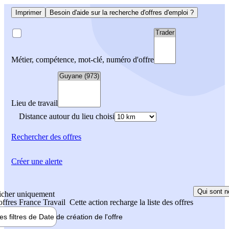
Imprimer
Besoin d'aide sur la recherche d'offres d'emploi ?
Métier, compétence, mot-clé, numéro d'offre
Lieu de travail
Distance autour du lieu choisi
Rechercher
des offres
Créer une alerte
Qui sont n
icher uniquement
 offres France Travail
Cette action recharge la liste des offres
les filtres de
Date de création
de l'offre