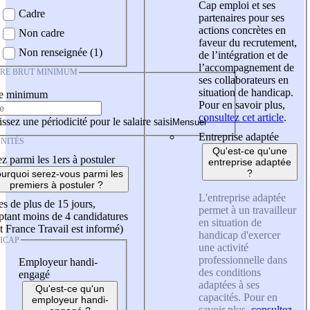
Cap emploi et ses
Cadre
partenaires pour ses
actions concrètes en
Non cadre
faveur du recrutement,
Non renseignée (1)
de l’intégration et de
l’accompagnement de
IRE BRUT MINIMUM
ses collaborateurs en
situation de handicap.
re minimum
Pour en savoir plus,
consultez cet article
.
ssez une périodicité pour le salaire saisi
Entreprise adaptée
NITÉS
Qu'est-ce qu'une
z parmi les 1ers à postuler
entreprise adaptée
?
urquoi serez-vous parmi les
premiers à postuler ?
L'entreprise adaptée
es de plus de 15 jours,
permet à un travailleur
tant moins de 4 candidatures
en situation de
t France Travail est informé)
handicap d'exercer
ICAP
une activité
professionnelle dans
Employeur handi-
des conditions
engagé
adaptées à ses
Qu'est-ce qu'un
capacités. Pour en
employeur handi-
savoir plus,
consultez