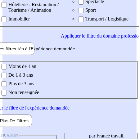
Spectacle
Hôtellerie - Restauration /
Tourisme / Animation
Sport
Immobilier
Transport / Logistique
Appliquer
le filtre du domaine professi
es filtres liés à l'
Expérience
demandée
ience demandée
Moins de 1 an
De 1 à 3 ans
Plus de 3 ans
Non renseignée
er
le filtre de l'expérience demandée
Plus De
Filtres
IFICATION
par France travail,