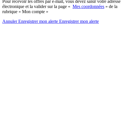
Pour recevoir les offres par e-mail, vous devez saisir votre adresse
électronique et la valider sur la page «
Mes coordonnées
» de la
rubrique « Mon compte »
Annuler
Enregistrer mon alerte
Enregistrer
mon alerte