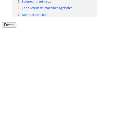
Fermer
Fermer
le détail de l'offre
/
Offre
sur
Offre précéden