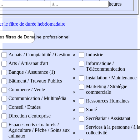
heures
er
le filtre de durée hebdomadaire
les filtres de
Domaine pro
fessionnel
ne professionel
Achats / Comptabilité / Gestion
Industrie
Arts / Artisanat d'art
Informatique /
Télécommunication
Banque / Assurance (1)
Installation / Maintenance
Bâtiment / Travaux Publics
Marketing / Stratégie
Commerce / Vente
commerciale
Communication / Multimédia
Ressources Humaines
Conseil / Etudes
Santé
Direction d'entreprise
Secrétariat / Assistanat
Espaces verts et naturels /
Services à la personne / à l
Agriculture / Pêche / Soins aux
collectivité
animaux