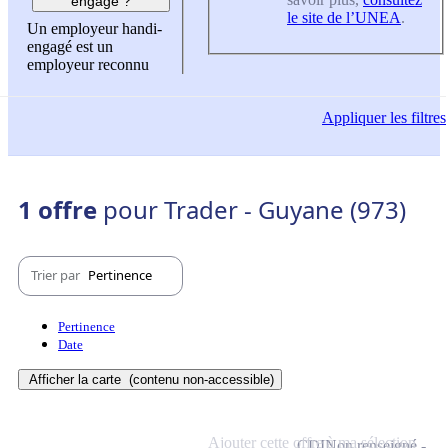
engagé ?
le site de l’UNEA
.
Un employeur handi-
engagé est un
employeur reconnu
Appliquer
les filtres
1 offre
pour Trader - Guyane (973)
Trier par
Pertinence
Pertinence
Date
Afficher la carte
(contenu non-accessible)
Ajouter cette offre à ma sélection
CDI
Non renseigné