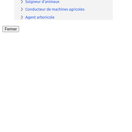
Fermer
Fermer
le détail de l'offre
/
Offre
sur
Offre précéden