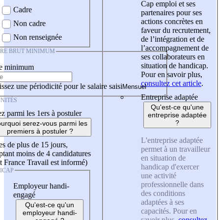
Cap emploi et ses
Cadre
partenaires pour ses
actions concrètes en
Non cadre
faveur du recrutement,
Non renseignée
de l’intégration et de
l’accompagnement de
IRE BRUT MINIMUM
ses collaborateurs en
situation de handicap.
re minimum
Pour en savoir plus,
consultez cet article
.
ssez une périodicité pour le salaire saisi
Entreprise adaptée
NITÉS
Qu'est-ce qu'une
z parmi les 1ers à postuler
entreprise adaptée
?
urquoi serez-vous parmi les
premiers à postuler ?
L'entreprise adaptée
es de plus de 15 jours,
permet à un travailleur
tant moins de 4 candidatures
en situation de
t France Travail est informé)
handicap d'exercer
ICAP
une activité
professionnelle dans
Employeur handi-
des conditions
engagé
adaptées à ses
Qu'est-ce qu'un
capacités. Pour en
employeur handi-
savoir plus,
consultez