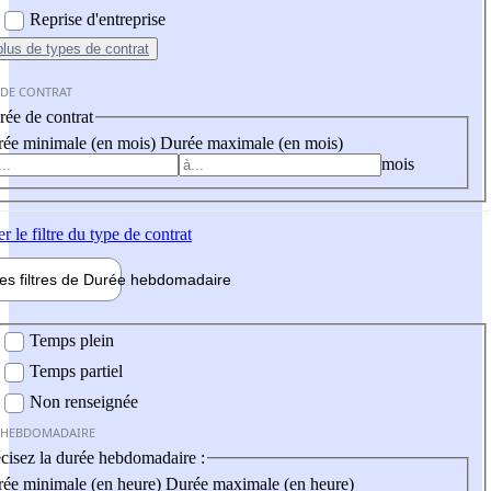
Reprise d'entreprise
plus
de types de contrat
 DE CONTRAT
ée de contrat
ée minimale (en mois)
Durée maximale (en mois)
mois
er
le filtre du type de contrat
les filtres de
Durée hebdo
madaire
 hebdomadaire
Temps plein
Temps partiel
Non renseignée
 HEBDOMADAIRE
cisez la durée hebdomadaire :
ée minimale (en heure)
Durée maximale (en heure)