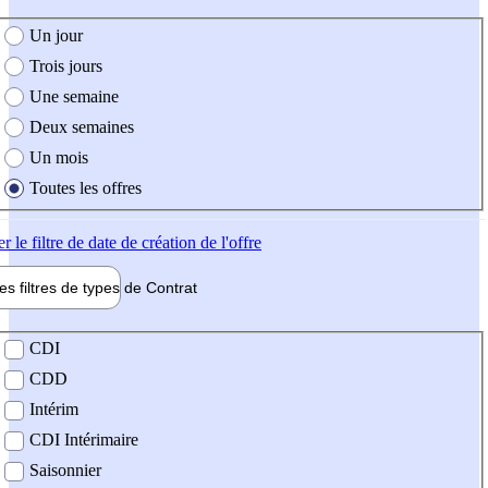
e création de l'offre
Un jour
Trois jours
Une semaine
Deux semaines
Un mois
Toutes les offres
er
le filtre de date de création de l'offre
les filtres de types de
Contrat
de contrat
CDI
CDD
Intérim
CDI Intérimaire
Saisonnier