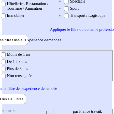
Spectacle
Hôtellerie - Restauration /
Tourisme / Animation
Sport
Immobilier
Transport / Logistique
Appliquer
le filtre du domaine professi
es filtres liés à l'
Expérience
demandée
ience demandée
Moins de 1 an
De 1 à 3 ans
Plus de 3 ans
Non renseignée
er
le filtre de l'expérience demandée
Plus De
Filtres
IFICATION
par France travail,