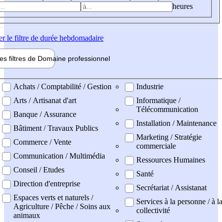
heures
er
le filtre de durée hebdomadaire
les filtres de
Domaine pro
fessionnel
ne professionel
Achats / Comptabilité / Gestion
Industrie
Arts / Artisanat d'art
Informatique /
Télécommunication
Banque / Assurance
Installation / Maintenance
Bâtiment / Travaux Publics
Marketing / Stratégie
Commerce / Vente
commerciale
Communication / Multimédia
Ressources Humaines
Conseil / Etudes
Santé
Direction d'entreprise
Secrétariat / Assistanat
Espaces verts et naturels /
Services à la personne / à l
Agriculture / Pêche / Soins aux
collectivité
animaux