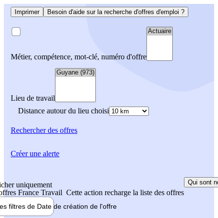
Imprimer
Besoin d'aide sur la recherche d'offres d'emploi ?
Métier, compétence, mot-clé, numéro d'offre
Lieu de travail
Distance autour du lieu choisi
Rechercher
des offres
Créer une alerte
Qui sont n
icher uniquement
 offres France Travail
Cette action recharge la liste des offres
les filtres de
Date de création
de l'offre