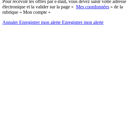
Pour recevoir les offres par e-mail, vous devez saisir votre adresse
électronique et la valider sur la page «
Mes coordonnées
» de la
rubrique « Mon compte »
Annuler
Enregistrer mon alerte
Enregistrer
mon alerte