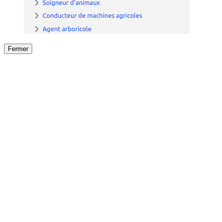
Fermer
Fermer
le détail de l'offre
/
Offre
sur
Offre précéden