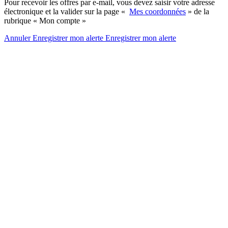
Pour recevoir les offres par e-mail, vous devez saisir votre adresse
électronique et la valider sur la page «
Mes coordonnées
» de la
rubrique « Mon compte »
Annuler
Enregistrer mon alerte
Enregistrer
mon alerte