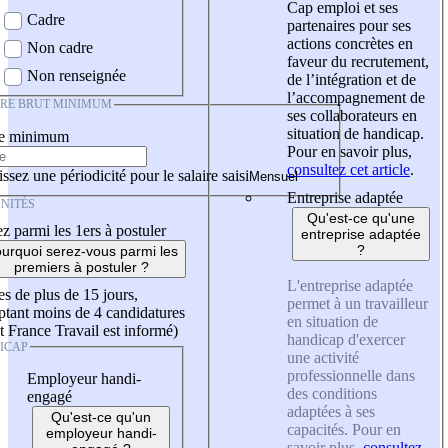
Cap emploi et ses
Cadre
partenaires pour ses
actions concrètes en
Non cadre
faveur du recrutement,
Non renseignée
de l’intégration et de
l’accompagnement de
IRE BRUT MINIMUM
ses collaborateurs en
situation de handicap.
re minimum
Pour en savoir plus,
consultez cet article
.
ssez une périodicité pour le salaire saisi
Entreprise adaptée
NITÉS
Qu'est-ce qu'une
z parmi les 1ers à postuler
entreprise adaptée
?
urquoi serez-vous parmi les
premiers à postuler ?
L'entreprise adaptée
es de plus de 15 jours,
permet à un travailleur
tant moins de 4 candidatures
en situation de
t France Travail est informé)
handicap d'exercer
ICAP
une activité
professionnelle dans
Employeur handi-
des conditions
engagé
adaptées à ses
Qu'est-ce qu'un
capacités. Pour en
employeur handi-
savoir plus,
consultez