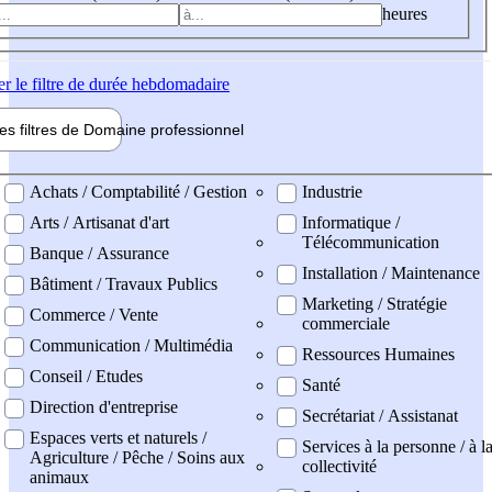
heures
er
le filtre de durée hebdomadaire
les filtres de
Domaine pro
fessionnel
ne professionel
Achats / Comptabilité / Gestion
Industrie
Arts / Artisanat d'art
Informatique /
Télécommunication
Banque / Assurance
Installation / Maintenance
Bâtiment / Travaux Publics
Marketing / Stratégie
Commerce / Vente
commerciale
Communication / Multimédia
Ressources Humaines
Conseil / Etudes
Santé
Direction d'entreprise
Secrétariat / Assistanat
Espaces verts et naturels /
Services à la personne / à l
Agriculture / Pêche / Soins aux
collectivité
animaux