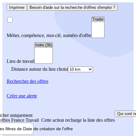
Imprimer
Besoin d'aide sur la recherche d'offres d'emploi ?
Métier, compétence, mot-clé, numéro d'offre
Lieu de travail
Distance autour du lieu choisi
Rechercher
des offres
Créer une alerte
Qui sont n
icher uniquement
 offres France Travail
Cette action recharge la liste des offres
les filtres de
Date de création
de l'offre