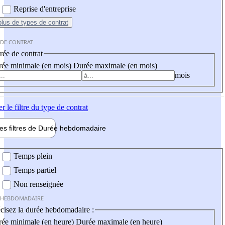
Reprise d'entreprise
plus
de types de contrat
 DE CONTRAT
ée de contrat
ée minimale (en mois)
Durée maximale (en mois)
mois
er
le filtre du type de contrat
les filtres de
Durée hebdo
madaire
 hebdomadaire
Temps plein
Temps partiel
Non renseignée
 HEBDOMADAIRE
cisez la durée hebdomadaire :
ée minimale (en heure)
Durée maximale (en heure)