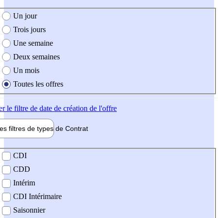
e création de l'offre
Un jour
Trois jours
Une semaine
Deux semaines
Un mois
Toutes les offres
er
le filtre de date de création de l'offre
les filtres de types de
Contrat
de contrat
CDI
CDD
Intérim
CDI Intérimaire
Saisonnier