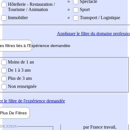
Spectacle
Hôtellerie - Restauration /
Tourisme / Animation
Sport
Immobilier
Transport / Logistique
Appliquer
le filtre du domaine professi
es filtres liés à l'
Expérience
demandée
ience demandée
Moins de 1 an
De 1 à 3 ans
Plus de 3 ans
Non renseignée
er
le filtre de l'expérience demandée
Plus De
Filtres
IFICATION
par France travail,