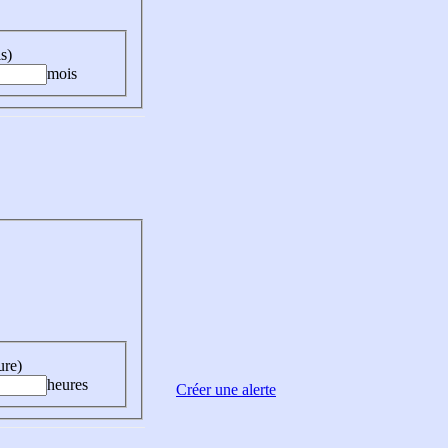
s)
mois
ure)
heures
Créer une alerte