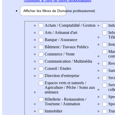
Appliquer
le filtre de durée hebdomadaire
Afficher les filtres de
Domaine pro
fessionnel
Domaine professionel
Achats / Comptabilité / Gestion
Indu
Arts / Artisanat d'art
Info
Tél
Banque / Assurance
Inst
Bâtiment / Travaux Publics
Mark
Commerce / Vente
com
Communication / Multimédia
Res
Conseil / Etudes
San
Direction d'entreprise
Secr
Espaces verts et naturels /
Serv
Agriculture / Pêche / Soins aux
coll
animaux
Spe
Hôtellerie - Restauration /
Tourisme / Animation
Spo
Immobilier
Tran