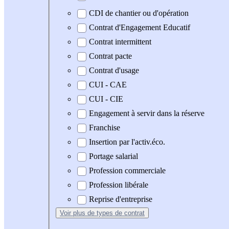
CDI de chantier ou d'opération
Contrat d'Engagement Educatif
Contrat intermittent
Contrat pacte
Contrat d'usage
CUI - CAE
CUI - CIE
Engagement à servir dans la réserve
Franchise
Insertion par l'activ.éco.
Portage salarial
Profession commerciale
Profession libérale
Reprise d'entreprise
Voir plus
de types de contrat