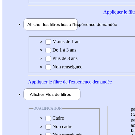
Appliquer
le fil
Afficher les filtres liés à l'
Expérience
demandée
Expérience demandée
Moins de 1 an
De 1 à 3 ans
Plus de 3 ans
Non renseignée
Appliquer
le filtre de l'expérience demandée
Afficher
Plus de
filtres
QUALIFICATION
pa
Ca
Cadre
pa
ac
Non cadre
fa
Non renseignée