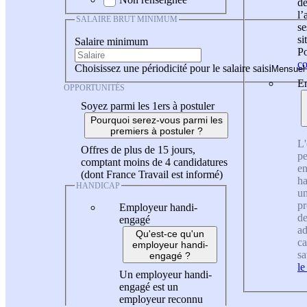
de
l
SALAIRE BRUT MINIMUM
se
si
Salaire minimum
Po
co
Choisissez une périodicité pour le salaire saisi
En
OPPORTUNITÉS
Soyez parmi les 1ers à postuler
Pourquoi serez-vous parmi les
premiers à postuler ?
L'
Offres de plus de 15 jours,
pe
comptant moins de 4 candidatures
en
(dont France Travail est informé)
ha
HANDICAP
un
pr
Employeur handi-
de
engagé
ad
Qu'est-ce qu'un
ca
employeur handi-
sa
engagé ?
le
Un employeur handi-
engagé est un
employeur reconnu