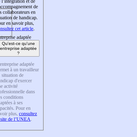
 l’intégration et de
’accompagnement de
s collaborateurs en
tuation de handicap.
ur en savoir plus,
nsultez cet article
.
treprise adaptée
Qu'est-ce qu'une
entreprise adaptée
?
entreprise adaptée
rmet à un travailleur
 situation de
ndicap d'exercer
e activité
ofessionnelle dans
s conditions
aptées à ses
pacités. Pour en
voir plus,
consultez
 site de l’UNEA
.