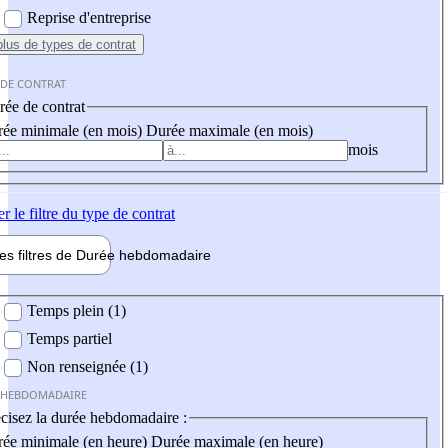
Reprise d'entreprise
plus
de types de contrat
 DE CONTRAT
ée de contrat
ée minimale (en mois)
Durée maximale (en mois)
mois
er
le filtre du type de contrat
les filtres de
Durée hebdo
madaire
 hebdomadaire
Temps plein (1)
Temps partiel
Non renseignée (1)
 HEBDOMADAIRE
cisez la durée hebdomadaire :
ée minimale (en heure)
Durée maximale (en heure)