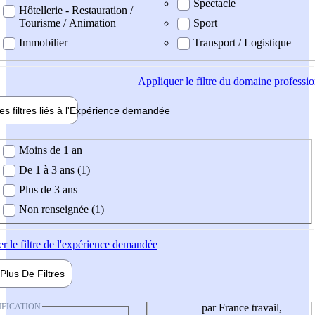
Spectacle
Hôtellerie - Restauration /
Tourisme / Animation
Sport
Immobilier
Transport / Logistique
Appliquer
le filtre du domaine professi
es filtres liés à l'
Expérience
demandée
ience demandée
Moins de 1 an
De 1 à 3 ans (1)
Plus de 3 ans
Non renseignée (1)
er
le filtre de l'expérience demandée
Plus De
Filtres
IFICATION
par France travail,