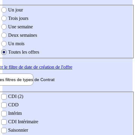
e création de l'offre
Un jour
Trois jours
Une semaine
Deux semaines
Un mois
Toutes les offres
er
le filtre de date de création de l'offre
les filtres de types de
Contrat
de contrat
CDI (2)
CDD
Intérim
CDI Intérimaire
Saisonnier