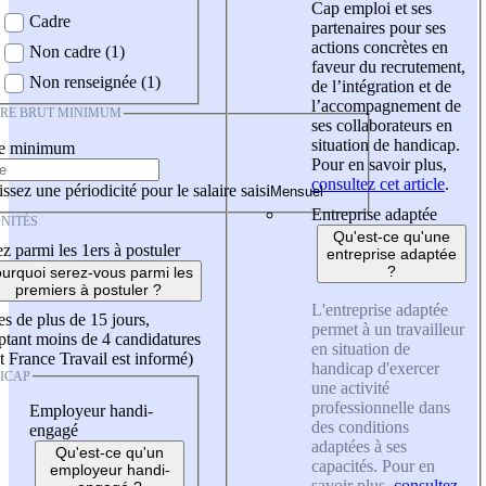
Cap emploi et ses
Cadre
partenaires pour ses
actions concrètes en
Non cadre (1)
faveur du recrutement,
Non renseignée (1)
de l’intégration et de
l’accompagnement de
IRE BRUT MINIMUM
ses collaborateurs en
situation de handicap.
re minimum
Pour en savoir plus,
consultez cet article
.
ssez une périodicité pour le salaire saisi
Entreprise adaptée
NITÉS
Qu'est-ce qu'une
z parmi les 1ers à postuler
entreprise adaptée
?
urquoi serez-vous parmi les
premiers à postuler ?
L'entreprise adaptée
es de plus de 15 jours,
permet à un travailleur
tant moins de 4 candidatures
en situation de
t France Travail est informé)
handicap d'exercer
ICAP
une activité
professionnelle dans
Employeur handi-
des conditions
engagé
adaptées à ses
Qu'est-ce qu'un
capacités. Pour en
employeur handi-
savoir plus,
consultez