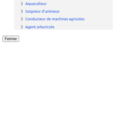
Fermer
Fermer
le détail de l'offre
/
Offre
sur
Offre précéden