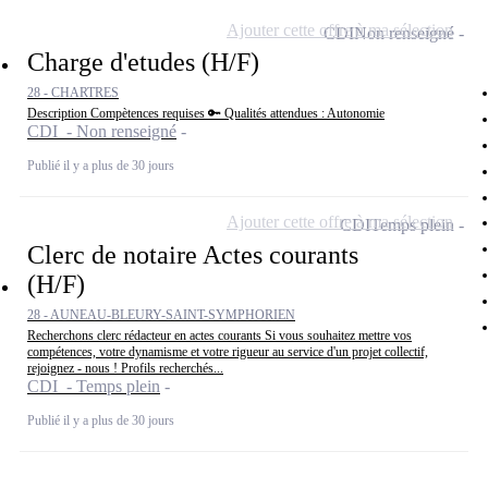
Ajouter cette offre à ma sélection
CDI
Non renseigné
Charge d'etudes (H/F)
28 - CHARTRES
Description Compètences requises 🔑 Qualités attendues : Autonomie
CDI - Non renseigné
Publié il y a plus de 30 jours
Ajouter cette offre à ma sélection
CDI
Temps plein
Clerc de notaire Actes courants
(H/F)
28 - AUNEAU-BLEURY-SAINT-SYMPHORIEN
Recherchons clerc rédacteur en actes courants Si vous souhaitez mettre vos
compétences, votre dynamisme et votre rigueur au service d'un projet collectif,
rejoignez - nous ! Profils recherchés...
CDI - Temps plein
Publié il y a plus de 30 jours