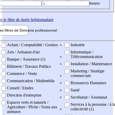
heures
er
le filtre de durée hebdomadaire
les filtres de
Domaine pro
fessionnel
ne professionel
Achats / Comptabilité / Gestion
Industrie
Arts / Artisanat d'art
Informatique /
Télécommunication
Banque / Assurance (1)
Installation / Maintenance
Bâtiment / Travaux Publics
Marketing / Stratégie
Commerce / Vente
commerciale
Communication / Multimédia
Ressources Humaines
Conseil / Etudes
Santé
Direction d'entreprise
Secrétariat / Assistanat
Espaces verts et naturels /
Services à la personne / à l
Agriculture / Pêche / Soins aux
collectivité (1)
animaux