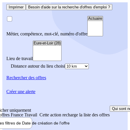
Imprimer
Besoin d'aide sur la recherche d'offres d'emploi ?
Métier, compétence, mot-clé, numéro d'offre
Lieu de travail
Distance autour du lieu choisi
Rechercher
des offres
Créer une alerte
Qui sont n
icher uniquement
 offres France Travail
Cette action recharge la liste des offres
les filtres de
Date de création
de l'offre