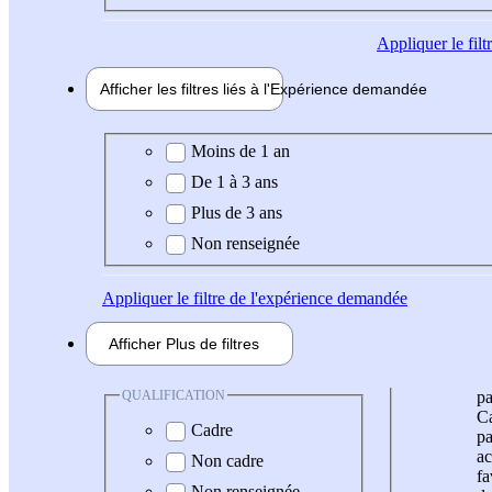
Appliquer
le fil
Afficher les filtres liés à l'
Expérience
demandée
Expérience demandée
Moins de 1 an
De 1 à 3 ans
Plus de 3 ans
Non renseignée
Appliquer
le filtre de l'expérience demandée
Afficher
Plus de
filtres
QUALIFICATION
pa
Ca
Cadre
pa
ac
Non cadre
fa
Non renseignée