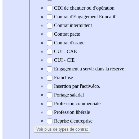
CDI de chantier ou d'opération
Contrat d'Engagement Educatif
Contrat intermittent
Contrat pacte
Contrat d'usage
CUI - CAE
CUI - CIE
Engagement à servir dans la réserve
Franchise
Insertion par l'activ.éco.
Portage salarial
Profession commerciale
Profession libérale
Reprise d'entreprise
Voir plus
de types de contrat