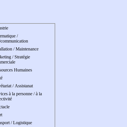
strie
rmatique /
écommunication
allation / Maintenance
eting / Stratégie
merciale
sources Humaines
té
étariat / Assistanat
ices à la personne / à la
ectivité
ctacle
rt
sport / Logistique