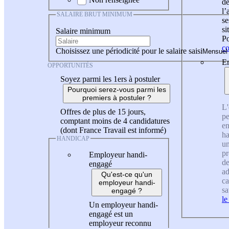
de
l
SALAIRE BRUT MINIMUM
se
si
Salaire minimum
Po
co
Choisissez une périodicité pour le salaire saisi
En
OPPORTUNITÉS
Soyez parmi les 1ers à postuler
Pourquoi serez-vous parmi les
premiers à postuler ?
L'
Offres de plus de 15 jours,
pe
comptant moins de 4 candidatures
en
(dont France Travail est informé)
ha
HANDICAP
un
pr
Employeur handi-
de
engagé
ad
Qu'est-ce qu'un
ca
employeur handi-
sa
engagé ?
le
Un employeur handi-
engagé est un
employeur reconnu