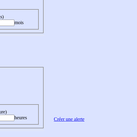
s)
mois
ure)
heures
Créer une alerte