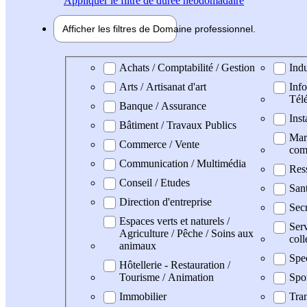
Appliquer
le filtre de durée hebdomadaire
Afficher les filtres de
Domaine pro
fessionnel
Domaine professionel
Achats / Comptabilité / Gestion
Indu
Arts / Artisanat d'art
Info
Tél
Banque / Assurance
Inst
Bâtiment / Travaux Publics
Mark
Commerce / Vente
com
Communication / Multimédia
Res
Conseil / Etudes
San
Direction d'entreprise
Secr
Espaces verts et naturels /
Serv
Agriculture / Pêche / Soins aux
coll
animaux
Spe
Hôtellerie - Restauration /
Tourisme / Animation
Spo
Immobilier
Tran