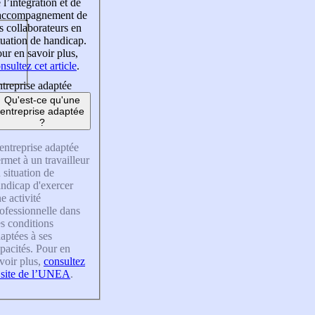
 l’intégration et de
’accompagnement de
s collaborateurs en
tuation de handicap.
ur en savoir plus,
nsultez cet article
.
treprise adaptée
Qu'est-ce qu'une
entreprise adaptée
?
entreprise adaptée
rmet à un travailleur
 situation de
ndicap d'exercer
e activité
ofessionnelle dans
s conditions
aptées à ses
pacités. Pour en
voir plus,
consultez
 site de l’UNEA
.