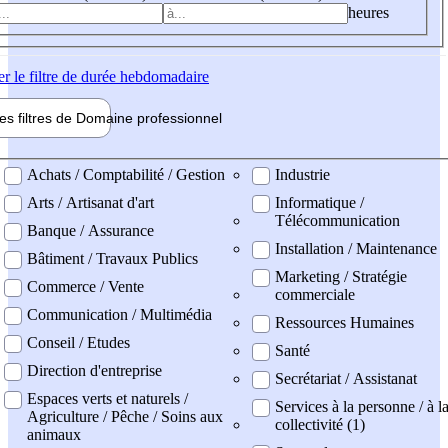
heures
er
le filtre de durée hebdomadaire
les filtres de
Domaine pro
fessionnel
ne professionel
Achats / Comptabilité / Gestion
Industrie
Arts / Artisanat d'art
Informatique /
Télécommunication
Banque / Assurance
Installation / Maintenance
Bâtiment / Travaux Publics
Marketing / Stratégie
Commerce / Vente
commerciale
Communication / Multimédia
Ressources Humaines
Conseil / Etudes
Santé
Direction d'entreprise
Secrétariat / Assistanat
Espaces verts et naturels /
Services à la personne / à l
Agriculture / Pêche / Soins aux
collectivité (1)
animaux