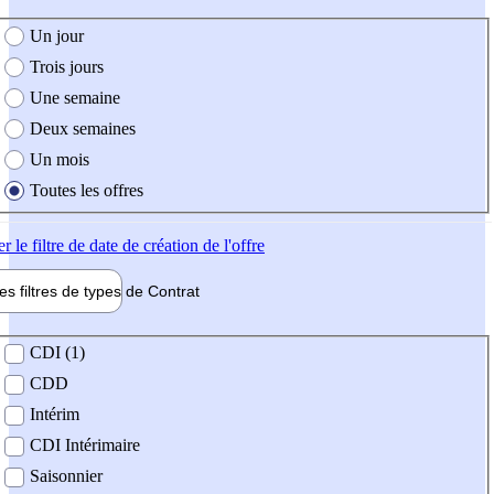
e création de l'offre
Un jour
Trois jours
Une semaine
Deux semaines
Un mois
Toutes les offres
er
le filtre de date de création de l'offre
les filtres de types de
Contrat
de contrat
CDI (1)
CDD
Intérim
CDI Intérimaire
Saisonnier