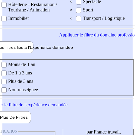
Spectacle
Hôtellerie - Restauration /
Tourisme / Animation
Sport
Immobilier
Transport / Logistique
Appliquer
le filtre du domaine professi
es filtres liés à l'
Expérience
demandée
ience demandée
Moins de 1 an
De 1 à 3 ans
Plus de 3 ans
Non renseignée
er
le filtre de l'expérience demandée
Plus De
Filtres
IFICATION
par France travail,