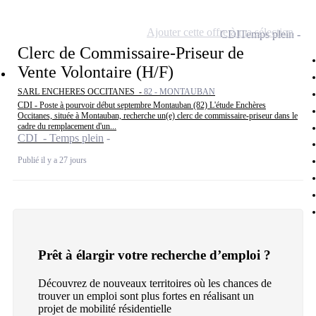
Ajouter cette offre à ma sélection
CDI
Temps plein
Clerc de Commissaire-Priseur de
Vente Volontaire (H/F)
SARL ENCHERES OCCITANES -
82 - MONTAUBAN
CDI - Poste à pourvoir début septembre Montauban (82) L'étude Enchères
Occitanes, située à Montauban, recherche un(e) clerc de commissaire-priseur dans le
cadre du remplacement d'un...
CDI - Temps plein
Publié il y a 27 jours
Prêt à élargir votre recherche d’emploi ?
Découvrez de nouveaux territoires où les chances de
trouver un emploi sont plus fortes en réalisant un
projet de mobilité résidentielle