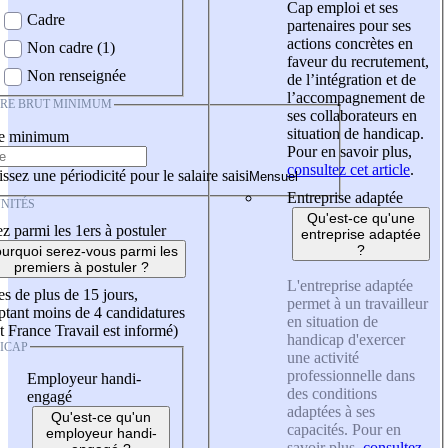
Cap emploi et ses
Cadre
partenaires pour ses
actions concrètes en
Non cadre (1)
faveur du recrutement,
Non renseignée
de l’intégration et de
l’accompagnement de
IRE BRUT MINIMUM
ses collaborateurs en
situation de handicap.
re minimum
Pour en savoir plus,
consultez cet article
.
ssez une périodicité pour le salaire saisi
Entreprise adaptée
NITÉS
Qu'est-ce qu'une
z parmi les 1ers à postuler
entreprise adaptée
?
urquoi serez-vous parmi les
premiers à postuler ?
L'entreprise adaptée
es de plus de 15 jours,
permet à un travailleur
tant moins de 4 candidatures
en situation de
t France Travail est informé)
handicap d'exercer
ICAP
une activité
professionnelle dans
Employeur handi-
des conditions
engagé
adaptées à ses
Qu'est-ce qu'un
capacités. Pour en
employeur handi-
savoir plus,
consultez