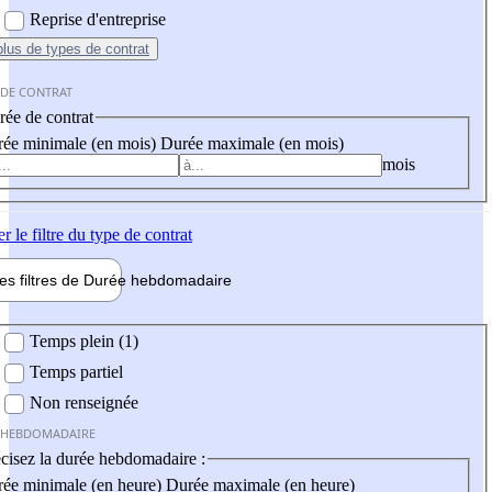
Reprise d'entreprise
plus
de types de contrat
 DE CONTRAT
ée de contrat
ée minimale (en mois)
Durée maximale (en mois)
mois
er
le filtre du type de contrat
les filtres de
Durée hebdo
madaire
 hebdomadaire
Temps plein (1)
Temps partiel
Non renseignée
 HEBDOMADAIRE
cisez la durée hebdomadaire :
ée minimale (en heure)
Durée maximale (en heure)