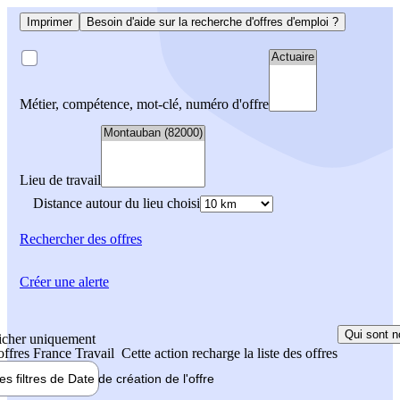
Imprimer
Besoin d'aide sur la recherche d'offres d'emploi ?
Métier, compétence, mot-clé, numéro d'offre
Lieu de travail
Distance autour du lieu choisi
Rechercher
des offres
Créer une alerte
Qui sont n
icher uniquement
 offres France Travail
Cette action recharge la liste des offres
les filtres de
Date de création
de l'offre