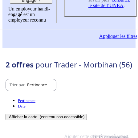
engagé ?
le site de l’UNEA
.
Un employeur handi-
engagé est un
employeur reconnu
Appliquer
les filtres
2 offres
pour Trader - Morbihan (56)
Trier par
Pertinence
Pertinence
Date
Afficher la carte
(contenu non-accessible)
Ajouter cette offre à ma sélection
CDI
Non renseigné