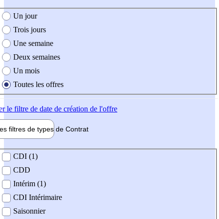
e création de l'offre
Un jour
Trois jours
Une semaine
Deux semaines
Un mois
Toutes les offres
er
le filtre de date de création de l'offre
les filtres de types de
Contrat
de contrat
CDI (1)
CDD
Intérim (1)
CDI Intérimaire
Saisonnier