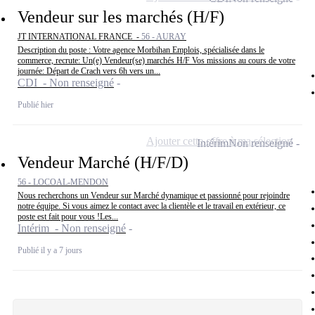
Vendeur sur les marchés (H/F)
JT INTERNATIONAL FRANCE -
56 - AURAY
Description du poste : Votre agence Morbihan Emplois, spécialisée dans le
commerce, recrute: Un(e) Vendeur(se) marchés H/F Vos missions au cours de votre
journée: Départ de Crach vers 6h vers un...
CDI - Non renseigné
Publié hier
Ajouter cette offre à ma sélection
Intérim
Non renseigné
Vendeur Marché (H/F/D)
56 - LOCOAL-MENDON
Nous recherchons un Vendeur sur Marché dynamique et passionné pour rejoindre
notre équipe. Si vous aimez le contact avec la clientèle et le travail en extérieur, ce
poste est fait pour vous !Les...
Intérim - Non renseigné
Publié il y a 7 jours