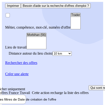
Imprimer
Besoin d'aide sur la recherche d'offres d'emploi ?
Métier, compétence, mot-clé, numéro d'offre
Lieu de travail
Distance autour du lieu choisi
Rechercher
des offres
Créer une alerte
Qui sont n
icher uniquement
 offres France Travail
Cette action recharge la liste des offres
les filtres de
Date de création
de l'offre