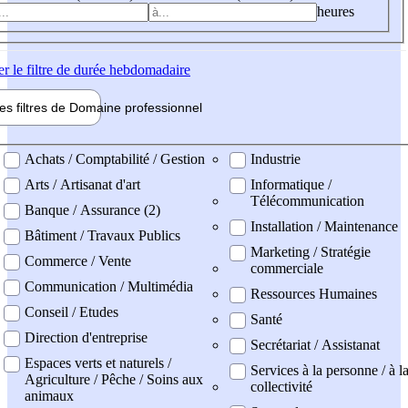
heures
er
le filtre de durée hebdomadaire
les filtres de
Domaine pro
fessionnel
ne professionel
Achats / Comptabilité / Gestion
Industrie
Arts / Artisanat d'art
Informatique /
Télécommunication
Banque / Assurance (2)
Installation / Maintenance
Bâtiment / Travaux Publics
Marketing / Stratégie
Commerce / Vente
commerciale
Communication / Multimédia
Ressources Humaines
Conseil / Etudes
Santé
Direction d'entreprise
Secrétariat / Assistanat
Espaces verts et naturels /
Services à la personne / à l
Agriculture / Pêche / Soins aux
collectivité
animaux