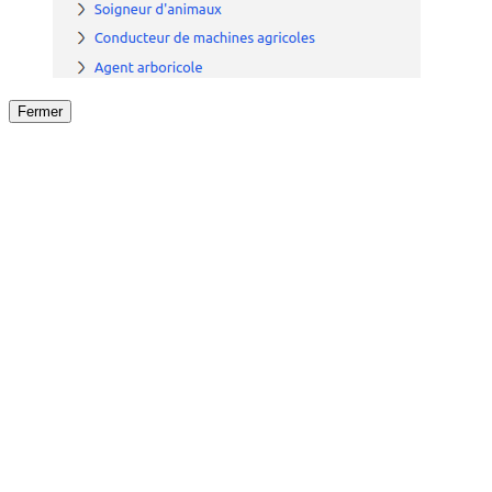
Fermer
Fermer
le détail de l'offre
/
Offre
sur
Offre précéden