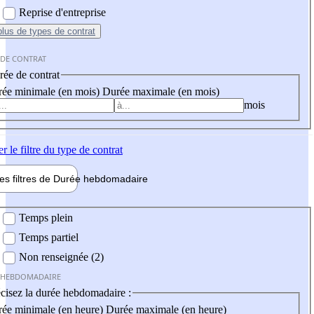
Reprise d'entreprise
plus
de types de contrat
 DE CONTRAT
ée de contrat
ée minimale (en mois)
Durée maximale (en mois)
mois
er
le filtre du type de contrat
les filtres de
Durée hebdo
madaire
 hebdomadaire
Temps plein
Temps partiel
Non renseignée (2)
 HEBDOMADAIRE
cisez la durée hebdomadaire :
ée minimale (en heure)
Durée maximale (en heure)