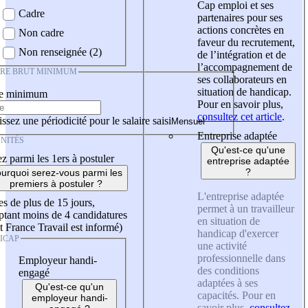
Cap emploi et ses
Cadre
partenaires pour ses
actions concrètes en
Non cadre
faveur du recrutement,
Non renseignée (2)
de l’intégration et de
l’accompagnement de
IRE BRUT MINIMUM
ses collaborateurs en
situation de handicap.
re minimum
Pour en savoir plus,
consultez cet article
.
ssez une périodicité pour le salaire saisi
Entreprise adaptée
NITÉS
Qu'est-ce qu'une
z parmi les 1ers à postuler
entreprise adaptée
?
urquoi serez-vous parmi les
premiers à postuler ?
L'entreprise adaptée
es de plus de 15 jours,
permet à un travailleur
tant moins de 4 candidatures
en situation de
t France Travail est informé)
handicap d'exercer
ICAP
une activité
professionnelle dans
Employeur handi-
des conditions
engagé
adaptées à ses
Qu'est-ce qu'un
capacités. Pour en
employeur handi-
savoir plus,
consultez