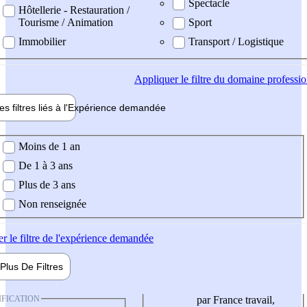
Spectacle
Hôtellerie - Restauration /
Tourisme / Animation
Sport
Immobilier
Transport / Logistique
Appliquer
le filtre du domaine professi
es filtres liés à l'
Expérience
demandée
ience demandée
Moins de 1 an
De 1 à 3 ans
Plus de 3 ans
Non renseignée
er
le filtre de l'expérience demandée
Plus De
Filtres
IFICATION
par France travail,