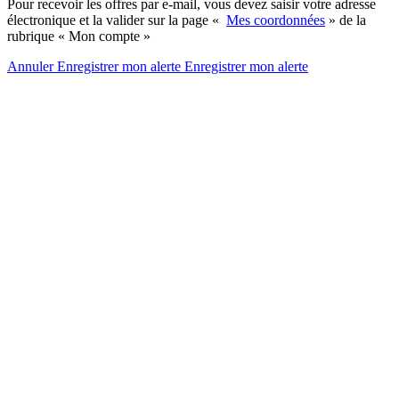
Pour recevoir les offres par e-mail, vous devez saisir votre adresse
électronique et la valider sur la page «
Mes coordonnées
» de la
rubrique « Mon compte »
Annuler
Enregistrer mon alerte
Enregistrer
mon alerte