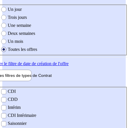
e création de l'offre
Un jour
Trois jours
Une semaine
Deux semaines
Un mois
Toutes les offres
er
le filtre de date de création de l'offre
les filtres de types de
Contrat
de contrat
CDI
CDD
Intérim
CDI Intérimaire
Saisonnier