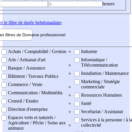
heures
er
le filtre de durée hebdomadaire
les filtres de
Domaine pro
fessionnel
ne professionel
Achats / Comptabilité / Gestion
Industrie
Arts / Artisanat d'art
Informatique /
Télécommunication
Banque / Assurance
Installation / Maintenance
Bâtiment / Travaux Publics
Marketing / Stratégie
Commerce / Vente
commerciale
Communication / Multimédia
Ressources Humaines
Conseil / Etudes
Santé
Direction d'entreprise
Secrétariat / Assistanat
Espaces verts et naturels /
Services à la personne / à l
Agriculture / Pêche / Soins aux
collectivité
animaux