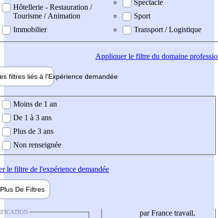
Spectacle
Hôtellerie - Restauration /
Tourisme / Animation
Sport
Immobilier
Transport / Logistique
Appliquer
le filtre du domaine professi
es filtres liés à l'
Expérience
demandée
ience demandée
Moins de 1 an
De 1 à 3 ans
Plus de 3 ans
Non renseignée
er
le filtre de l'expérience demandée
Plus De
Filtres
IFICATION
par France travail,