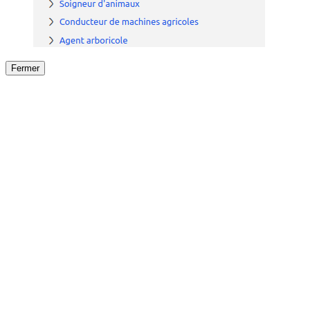
Fermer
Fermer
le détail de l'offre
/
Offre
sur
Offre précéden