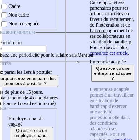
Cap emploi et ses
Cadre
partenaires pour ses
actions concrètes en
Non cadre
faveur du recrutement,
Non renseignée
de l’intégration et de
l’accompagnement de
IRE BRUT MINIMUM
ses collaborateurs en
situation de handicap.
re minimum
Pour en savoir plus,
consultez cet article
.
ssez une périodicité pour le salaire saisi
Entreprise adaptée
NITÉS
Qu'est-ce qu'une
z parmi les 1ers à postuler
entreprise adaptée
?
urquoi serez-vous parmi les
premiers à postuler ?
L'entreprise adaptée
es de plus de 15 jours,
permet à un travailleur
tant moins de 4 candidatures
en situation de
t France Travail est informé)
handicap d'exercer
ICAP
une activité
professionnelle dans
Employeur handi-
des conditions
engagé
adaptées à ses
Qu'est-ce qu'un
capacités. Pour en
employeur handi-
savoir plus,
consultez