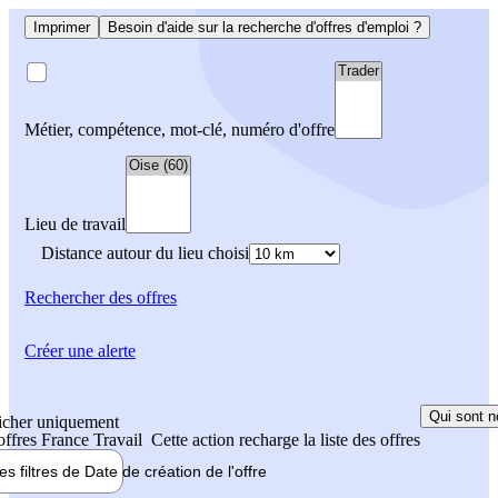
Imprimer
Besoin d'aide sur la recherche d'offres d'emploi ?
Métier, compétence, mot-clé, numéro d'offre
Lieu de travail
Distance autour du lieu choisi
Rechercher
des offres
Créer une alerte
Qui sont n
icher uniquement
 offres France Travail
Cette action recharge la liste des offres
les filtres de
Date de création
de l'offre