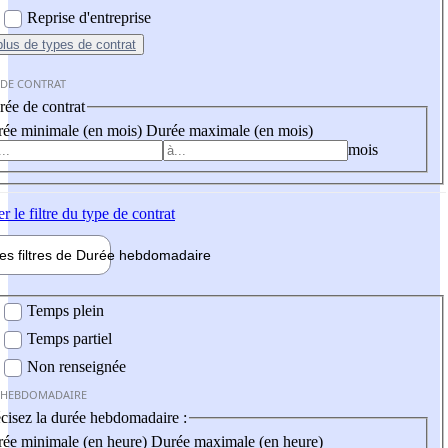
Reprise d'entreprise
plus
de types de contrat
 DE CONTRAT
ée de contrat
ée minimale (en mois)
Durée maximale (en mois)
mois
er
le filtre du type de contrat
les filtres de
Durée hebdo
madaire
 hebdomadaire
Temps plein
Temps partiel
Non renseignée
 HEBDOMADAIRE
cisez la durée hebdomadaire :
ée minimale (en heure)
Durée maximale (en heure)