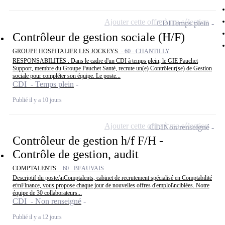
Ajouter cette offre à ma sélection
CDI
Temps plein
Contrôleur de gestion sociale (H/F)
GROUPE HOSPITALIER LES JOCKEYS -
60 - CHANTILLY
RESPONSABILITÉS : Dans le cadre d'un CDI à temps plein, le GIE Pauchet
Support, membre du Groupe Pauchet Santé, recrute un(e) Contrôleur(se) de Gestion
sociale pour compléter son équipe. Le poste...
CDI - Temps plein
Publié il y a 10 jours
Ajouter cette offre à ma sélection
CDI
Non renseigné
Contrôleur de gestion h/f F/H -
Contrôle de gestion, audit
COMPTALENTS -
60 - BEAUVAIS
Descriptif du poste:\nComptalents, cabinet de recrutement spécialisé en Comptabilité
et\nFinance, vous propose chaque jour de nouvelles offres d'emploi\nciblées. Notre
équipe de 30 collaborateurs...
CDI - Non renseigné
Publié il y a 12 jours