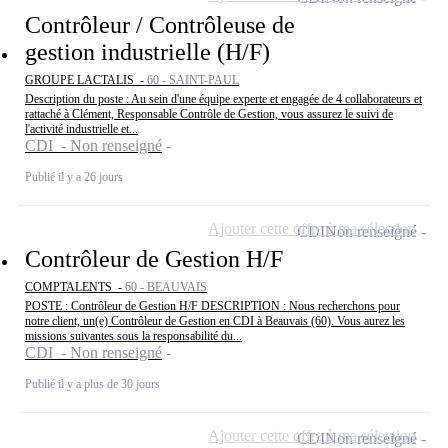
Contrôleur / Contrôleuse de
gestion industrielle (H/F)
GROUPE LACTALIS -
60 - SAINT-PAUL
Description du poste : Au sein d'une équipe experte et engagée de 4 collaborateurs et
rattaché à Clément, Responsable Contrôle de Gestion, vous assurez le suivi de
l'activité industrielle et...
CDI - Non renseigné
Publié il y a 26 jours
Ajouter cette offre à ma sélection
CDI
Non renseigné
Contrôleur de Gestion H/F
COMPTALENTS -
60 - BEAUVAIS
POSTE : Contrôleur de Gestion H/F DESCRIPTION : Nous recherchons pour
notre client, un(e) Contrôleur de Gestion en CDI à Beauvais (60). Vous aurez les
missions suivantes sous la responsabilité du...
CDI - Non renseigné
Publié il y a plus de 30 jours
Ajouter cette offre à ma sélection
CDI
Non renseigné