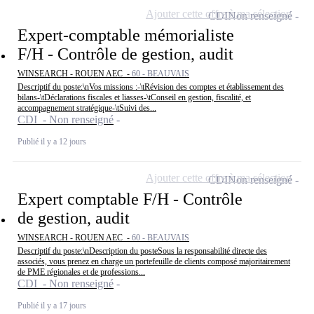
Ajouter cette offre à ma sélection
CDI
Non renseigné
Expert-comptable mémorialiste
F/H - Contrôle de gestion, audit
WINSEARCH - ROUEN AEC -
60 - BEAUVAIS
Descriptif du poste:\nVos missions :-\tRévision des comptes et établissement des
bilans-\tDéclarations fiscales et liasses-\tConseil en gestion, fiscalité, et
accompagnement stratégique-\tSuivi des...
CDI - Non renseigné
Publié il y a 12 jours
Ajouter cette offre à ma sélection
CDI
Non renseigné
Expert comptable F/H - Contrôle
de gestion, audit
WINSEARCH - ROUEN AEC -
60 - BEAUVAIS
Descriptif du poste:\nDescription du posteSous la responsabilité directe des
associés, vous prenez en charge un portefeuille de clients composé majoritairement
de PME régionales et de professions...
CDI - Non renseigné
Publié il y a 17 jours