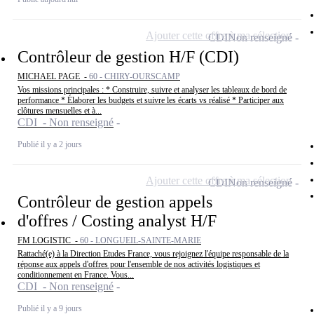
Ajouter cette offre à ma sélection
CDI
Non renseigné
Contrôleur de gestion H/F (CDI)
MICHAEL PAGE -
60 - CHIRY-OURSCAMP
Vos missions principales : * Construire, suivre et analyser les tableaux de bord de
performance * Élaborer les budgets et suivre les écarts vs réalisé * Participer aux
clôtures mensuelles et à...
CDI - Non renseigné
Publié il y a 2 jours
Ajouter cette offre à ma sélection
CDI
Non renseigné
Contrôleur de gestion appels
d'offres / Costing analyst H/F
FM LOGISTIC -
60 - LONGUEIL-SAINTE-MARIE
Rattaché(e) à la Direction Etudes France, vous rejoignez l'équipe responsable de la
réponse aux appels d'offres pour l'ensemble de nos activités logistiques et
conditionnement en France. Vous...
CDI - Non renseigné
Publié il y a 9 jours