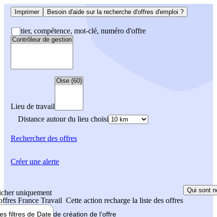
Imprimer
Besoin d'aide sur la recherche d'offres d'emploi ?
Métier, compétence, mot-clé, numéro d'offre
Lieu de travail
Distance autour du lieu choisi
Rechercher
des offres
Créer une alerte
Qui sont n
icher uniquement
 offres France Travail
Cette action recharge la liste des offres
les filtres de
Date de création
de l'offre