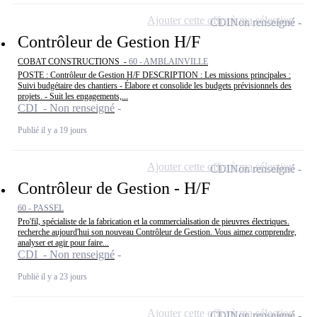
Ajouter cette offre à ma sélection
CDI
Non renseigné
Contrôleur de Gestion H/F
COBAT CONSTRUCTIONS -
60 - AMBLAINVILLE
POSTE : Contrôleur de Gestion H/F DESCRIPTION : Les missions principales :
Suivi budgétaire des chantiers - Élabore et consolide les budgets prévisionnels des
projets. - Suit les engagements,...
CDI - Non renseigné
Publié il y a 19 jours
Ajouter cette offre à ma sélection
CDI
Non renseigné
Contrôleur de Gestion - H/F
60 - PASSEL
Pro'fil, spécialiste de la fabrication et la commercialisation de pieuvres électriques.
recherche aujourd'hui son nouveau Contrôleur de Gestion. Vous aimez comprendre,
analyser et agir pour faire...
CDI - Non renseigné
Publié il y a 23 jours
Ajouter cette offre à ma sélection
CDI
Non renseigné