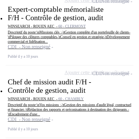
Ajouter cette offre à ma sélection
CDI
Non renseigné
Expert-comptable mémorialiste
F/H - Contrôle de gestion, audit
WINSEARCH - ROUEN AEC -
60 - CLERMONT
Descriptif du poste:\nMissions clés :-\tGestion complète d'un portefeuille de clients-
\tPilotage des clôtures comptables-\tConseil en gestion et stratégie-\tDéveloppement
commercial et fidélisation...
CDI - Non renseigné
Publié il y a 10 jours
Ajouter cette offre à ma sélection
CDI
Non renseigné
Chef de mission audit F/H -
Contrôle de gestion, audit
WINSEARCH - ROUEN AEC -
60 - CHAMBLY
Descriptif du poste:\nVos missions :-\tGestion des missions d'audit légal, contractuel
et financier.-\tRédaction des rapports et préconisations à destination des dirigeants.-
\tEncadrement d'une...
CDI - Non renseigné
Publié il y a 10 jours