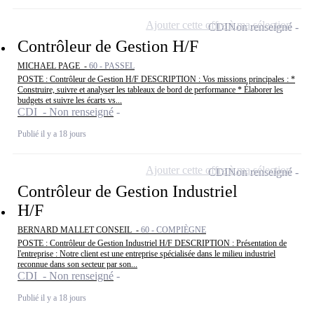
Ajouter cette offre à ma sélection
CDI
Non renseigné
Contrôleur de Gestion H/F
MICHAEL PAGE -
60 - PASSEL
POSTE : Contrôleur de Gestion H/F DESCRIPTION : Vos missions principales : *
Construire, suivre et analyser les tableaux de bord de performance * Élaborer les
budgets et suivre les écarts vs...
CDI - Non renseigné
Publié il y a 18 jours
Ajouter cette offre à ma sélection
CDI
Non renseigné
Contrôleur de Gestion Industriel
H/F
BERNARD MALLET CONSEIL -
60 - COMPIÈGNE
POSTE : Contrôleur de Gestion Industriel H/F DESCRIPTION : Présentation de
l'entreprise : Notre client est une entreprise spécialisée dans le milieu industriel
reconnue dans son secteur par son...
CDI - Non renseigné
Publié il y a 18 jours