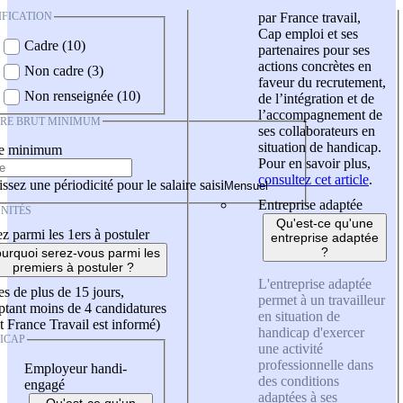
IFICATION
par France travail,
Cap emploi et ses
Cadre (10)
partenaires pour ses
actions concrètes en
Non cadre (3)
faveur du recrutement,
Non renseignée (10)
de l’intégration et de
l’accompagnement de
IRE BRUT MINIMUM
ses collaborateurs en
situation de handicap.
re minimum
Pour en savoir plus,
consultez cet article
.
ssez une périodicité pour le salaire saisi
Entreprise adaptée
NITÉS
Qu'est-ce qu'une
z parmi les 1ers à postuler
entreprise adaptée
?
urquoi serez-vous parmi les
premiers à postuler ?
L'entreprise adaptée
es de plus de 15 jours,
permet à un travailleur
tant moins de 4 candidatures
en situation de
t France Travail est informé)
handicap d'exercer
ICAP
une activité
professionnelle dans
Employeur handi-
des conditions
engagé
adaptées à ses
Qu'est-ce qu'un