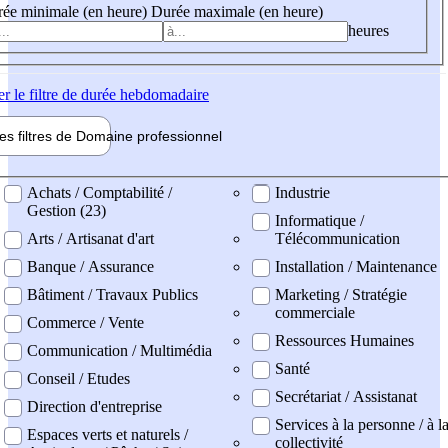
ée minimale (en heure)
Durée maximale (en heure)
heures
er
le filtre de durée hebdomadaire
les filtres de
Domaine pro
fessionnel
ne professionel
Achats / Comptabilité /
Industrie
Gestion (23)
Informatique /
Arts / Artisanat d'art
Télécommunication
Banque / Assurance
Installation / Maintenance
Bâtiment / Travaux Publics
Marketing / Stratégie
commerciale
Commerce / Vente
Ressources Humaines
Communication / Multimédia
Santé
Conseil / Etudes
Secrétariat / Assistanat
Direction d'entreprise
Services à la personne / à l
Espaces verts et naturels /
collectivité