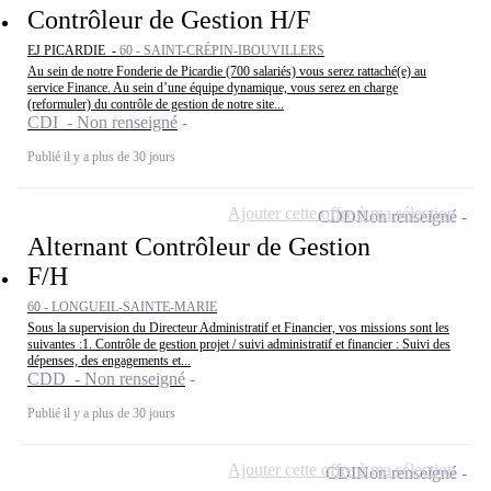
Contrôleur de Gestion H/F
EJ PICARDIE -
60 - SAINT-CRÉPIN-IBOUVILLERS
Au sein de notre Fonderie de Picardie (700 salariés) vous serez rattaché(e) au
service Finance. Au sein d’une équipe dynamique, vous serez en charge
(reformuler) du contrôle de gestion de notre site...
CDI - Non renseigné
Publié il y a plus de 30 jours
Ajouter cette offre à ma sélection
CDD
Non renseigné
Alternant Contrôleur de Gestion
F/H
60 - LONGUEIL-SAINTE-MARIE
Sous la supervision du Directeur Administratif et Financier, vos missions sont les
suivantes :1. Contrôle de gestion projet / suivi administratif et financier : Suivi des
dépenses, des engagements et...
CDD - Non renseigné
Publié il y a plus de 30 jours
Ajouter cette offre à ma sélection
CDI
Non renseigné