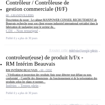
Contrôleur / Contrôleuse de
gestion commerciale (H/F)
60 - GRANDVILLIERS
Description du poste : Le cabinet MANPOWER CONSEIL RECRUTEMENT de
Beauvais recherche pour son client groupe industriel international spécialisé dans la
fabrication de packaging pour le secteur du...
CDI - Non renseigné
Publié il y a plus de 30 jours
Ajouter cette offre à ma sélection
Intérim
Temps plein
controleur(euse) de produit h/f/x -
RM Intérim Beauvais
RM INTÉRIM BEAUVAIS -
60 - OISE
- Vérification et inspection des produits finis pour détecter tout défaut ou non-
conformité. - Contrôle des dimensions, du fonctionnement et de la présentation des
produits selon les plans et normes...
Intérim - Temps plein
Publié il y a plus de 30 jours