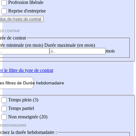
Profession libérale
Reprise d'entreprise
plus
de types de contrat
 DE CONTRAT
ée de contrat
ée minimale (en mois)
Durée maximale (en mois)
mois
er
le filtre du type de contrat
les filtres de
Durée hebdo
madaire
 hebdomadaire
Temps plein (3)
Temps partiel
Non renseignée (20)
 HEBDOMADAIRE
cisez la durée hebdomadaire :