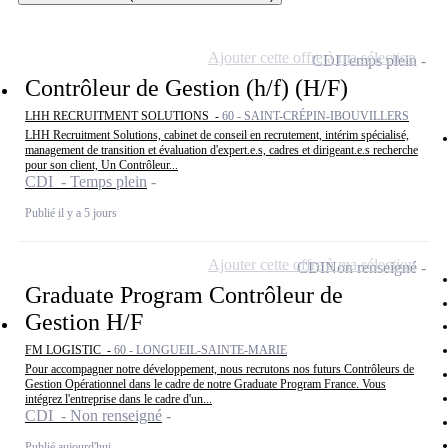
Ajouter cette offre à ma sélection
CDI
Temps plein
Contrôleur de Gestion (h/f) (H/F)
LHH RECRUITMENT SOLUTIONS -
60 - SAINT-CRÉPIN-IBOUVILLERS
LHH Recruitment Solutions, cabinet de conseil en recrutement, intérim spécialisé,
management de transition et évaluation d'expert.e.s, cadres et dirigeant.e.s recherche
pour son client, Un Contrôleur...
CDI - Temps plein
Publié il y a 5 jours
Ajouter cette offre à ma sélection
CDI
Non renseigné
Graduate Program Contrôleur de
Gestion H/F
FM LOGISTIC -
60 - LONGUEIL-SAINTE-MARIE
Pour accompagner notre développement, nous recrutons nos futurs Contrôleurs de
Gestion Opérationnel dans le cadre de notre Graduate Program France. Vous
intégrez l'entreprise dans le cadre d'un...
CDI - Non renseigné
Publié aujourd'hui