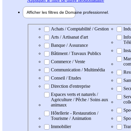
Appliquer
le filtre de durée hebdomadaire
Afficher les filtres de
Domaine pro
fessionnel
Domaine professionel
Achats / Comptabilité / Gestion
Indu
Arts / Artisanat d'art
Info
Tél
Banque / Assurance
Inst
Bâtiment / Travaux Publics
Mark
Commerce / Vente
com
Communication / Multimédia
Res
Conseil / Etudes
San
Direction d'entreprise
Secr
Espaces verts et naturels /
Serv
Agriculture / Pêche / Soins aux
coll
animaux
Spe
Hôtellerie - Restauration /
Tourisme / Animation
Spo
Immobilier
Tran