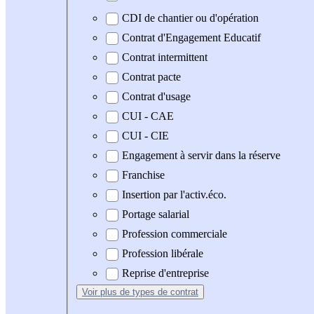
CDI de chantier ou d'opération
Contrat d'Engagement Educatif
Contrat intermittent
Contrat pacte
Contrat d'usage
CUI - CAE
CUI - CIE
Engagement à servir dans la réserve
Franchise
Insertion par l'activ.éco.
Portage salarial
Profession commerciale
Profession libérale
Reprise d'entreprise
Voir plus
de types de contrat