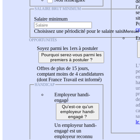
de
l
SALAIRE BRUT MINIMUM
se
si
Salaire minimum
Po
co
Choisissez une périodicité pour le salaire saisi
En
OPPORTUNITÉS
Soyez parmi les 1ers à postuler
Pourquoi serez-vous parmi les
premiers à postuler ?
L'
Offres de plus de 15 jours,
pe
comptant moins de 4 candidatures
en
(dont France Travail est informé)
ha
HANDICAP
un
pr
Employeur handi-
de
engagé
ad
Qu'est-ce qu'un
ca
employeur handi-
sa
engagé ?
le
Un employeur handi-
engagé est un
employeur reconnu