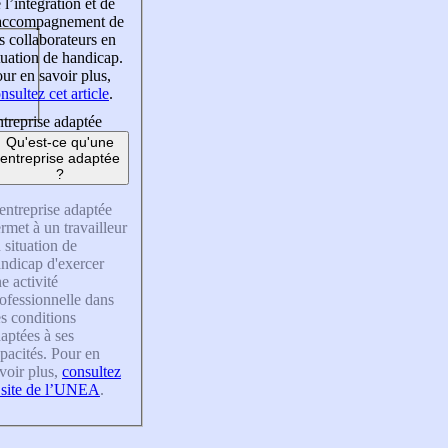
 l’intégration et de
’accompagnement de
s collaborateurs en
tuation de handicap.
ur en savoir plus,
nsultez cet article
.
treprise adaptée
Qu'est-ce qu'une
entreprise adaptée
?
entreprise adaptée
rmet à un travailleur
 situation de
ndicap d'exercer
e activité
ofessionnelle dans
s conditions
aptées à ses
pacités. Pour en
voir plus,
consultez
 site de l’UNEA
.