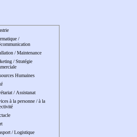
strie
rmatique /
écommunication
allation / Maintenance
eting / Stratégie
merciale
sources Humaines
té
étariat / Assistanat
ices à la personne / à la
ectivité
ctacle
rt
sport / Logistique