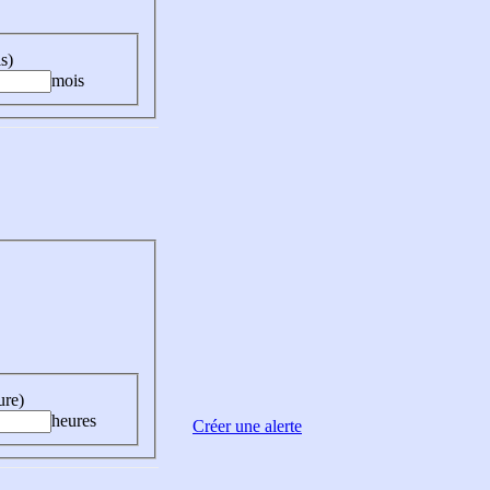
s)
mois
ure)
heures
Créer une alerte