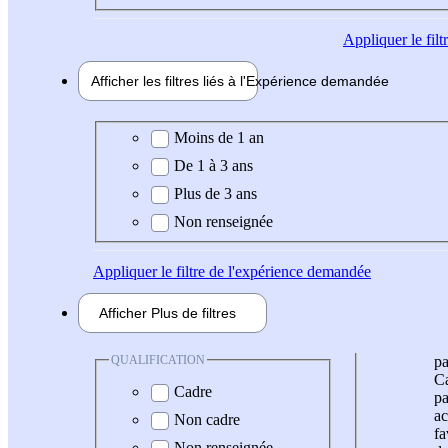
Appliquer
le fil
Afficher les filtres liés à l'
Expérience
demandée
Expérience demandée
Moins de 1 an
De 1 à 3 ans
Plus de 3 ans
Non renseignée
Appliquer
le filtre de l'expérience demandée
Afficher
Plus de
filtres
QUALIFICATION
pa
Ca
Cadre
pa
ac
Non cadre
fa
Non renseignée