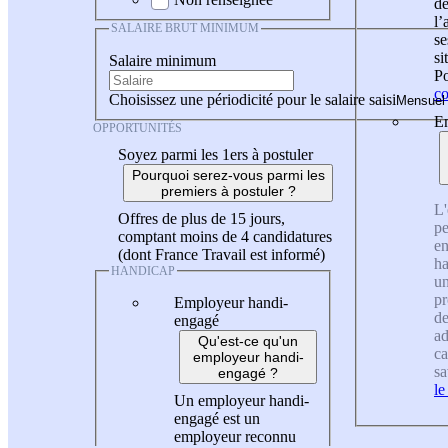
de
l
SALAIRE BRUT MINIMUM
se
si
Salaire minimum
Po
co
Choisissez une périodicité pour le salaire saisi
En
OPPORTUNITÉS
Soyez parmi les 1ers à postuler
Pourquoi serez-vous parmi les
premiers à postuler ?
L'
Offres de plus de 15 jours,
pe
comptant moins de 4 candidatures
en
(dont France Travail est informé)
ha
HANDICAP
un
pr
Employeur handi-
de
engagé
ad
Qu'est-ce qu'un
ca
employeur handi-
sa
engagé ?
le
Un employeur handi-
engagé est un
employeur reconnu