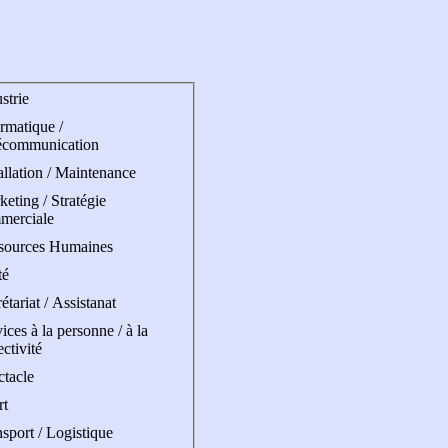
strie
rmatique /
écommunication
allation / Maintenance
eting / Stratégie
merciale
sources Humaines
té
étariat / Assistanat
ices à la personne / à la
ectivité
ctacle
rt
sport / Logistique