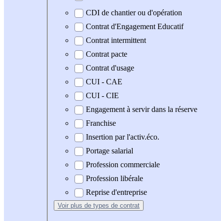
CDI de chantier ou d'opération
Contrat d'Engagement Educatif
Contrat intermittent
Contrat pacte
Contrat d'usage
CUI - CAE
CUI - CIE
Engagement à servir dans la réserve
Franchise
Insertion par l'activ.éco.
Portage salarial
Profession commerciale
Profession libérale
Reprise d'entreprise
Voir plus
de types de contrat