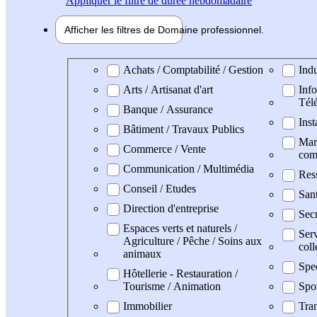
Appliquer
le filtre de durée hebdomadaire
Afficher les filtres de
Domaine pro
fessionnel
Domaine professionel
Achats / Comptabilité / Gestion
Indu
Arts / Artisanat d'art
Info
Tél
Banque / Assurance
Inst
Bâtiment / Travaux Publics
Mark
Commerce / Vente
com
Communication / Multimédia
Res
Conseil / Etudes
San
Direction d'entreprise
Secr
Espaces verts et naturels /
Serv
Agriculture / Pêche / Soins aux
coll
animaux
Spe
Hôtellerie - Restauration /
Tourisme / Animation
Spo
Immobilier
Tran