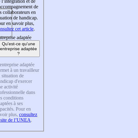
 l’intégration et de
’accompagnement de
s collaborateurs en
tuation de handicap.
ur en savoir plus,
nsultez cet article
.
treprise adaptée
Qu'est-ce qu'une
entreprise adaptée
?
entreprise adaptée
rmet à un travailleur
 situation de
ndicap d'exercer
e activité
ofessionnelle dans
s conditions
aptées à ses
pacités. Pour en
voir plus,
consultez
 site de l’UNEA
.