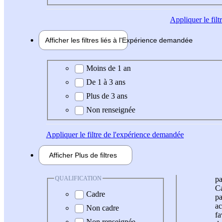
Appliquer
le fil
Afficher les filtres liés à l'
Expérience
demandée
Expérience demandée
Moins de 1 an
De 1 à 3 ans
Plus de 3 ans
Non renseignée
Appliquer
le filtre de l'expérience demandée
Afficher
Plus de
filtres
QUALIFICATION
pa
Ca
Cadre
pa
ac
Non cadre
fa
Non renseignée