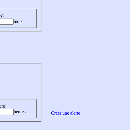
s)
mois
ure)
heures
Créer une alerte