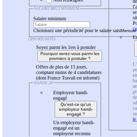
de
l
SALAIRE BRUT MINIMUM
se
si
Salaire minimum
Po
co
Choisissez une périodicité pour le salaire saisi
En
OPPORTUNITÉS
Soyez parmi les 1ers à postuler
Pourquoi serez-vous parmi les
premiers à postuler ?
L'
Offres de plus de 15 jours,
pe
comptant moins de 4 candidatures
en
(dont France Travail est informé)
ha
HANDICAP
un
pr
Employeur handi-
de
engagé
ad
Qu'est-ce qu'un
ca
employeur handi-
sa
engagé ?
le
Un employeur handi-
engagé est un
employeur reconnu