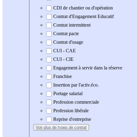
CDI de chantier ou d'opération
Contrat d'Engagement Educatif
Contrat intermittent
Contrat pacte
Contrat d'usage
CUI - CAE
CUI - CIE
Engagement à servir dans la réserve
Franchise
Insertion par l'activ.éco.
Portage salarial
Profession commerciale
Profession libérale
Reprise d'entreprise
Voir plus
de types de contrat