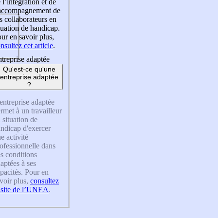
 l’intégration et de
’accompagnement de
s collaborateurs en
tuation de handicap.
ur en savoir plus,
nsultez cet article
.
treprise adaptée
Qu'est-ce qu'une
entreprise adaptée
?
entreprise adaptée
rmet à un travailleur
 situation de
ndicap d'exercer
e activité
ofessionnelle dans
s conditions
aptées à ses
pacités. Pour en
voir plus,
consultez
 site de l’UNEA
.