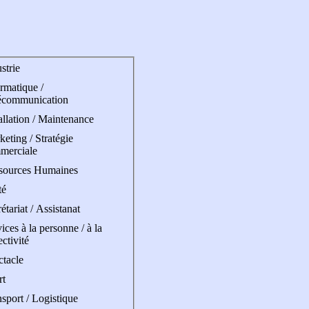
strie
rmatique /
écommunication
allation / Maintenance
eting / Stratégie
merciale
sources Humaines
té
étariat / Assistanat
ices à la personne / à la
ectivité
ctacle
rt
sport / Logistique