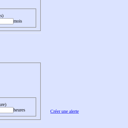
s)
mois
ure)
heures
Créer une alerte