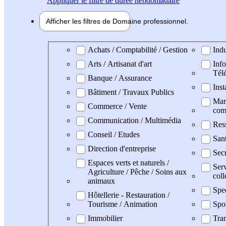
Appliquer
le filtre de durée hebdomadaire
Afficher les filtres de
Domaine pro
fessionnel
Domaine professionel
Achats / Comptabilité / Gestion
Indu
Arts / Artisanat d'art
Info
Tél
Banque / Assurance
Inst
Bâtiment / Travaux Publics
Mark
Commerce / Vente
com
Communication / Multimédia
Res
Conseil / Etudes
San
Direction d'entreprise
Secr
Espaces verts et naturels /
Serv
Agriculture / Pêche / Soins aux
coll
animaux
Spe
Hôtellerie - Restauration /
Tourisme / Animation
Spo
Immobilier
Tran