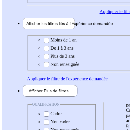
Appliquer
le fil
Afficher les filtres liés à l'
Expérience
demandée
Expérience demandée
Moins de 1 an
De 1 à 3 ans
Plus de 3 ans
Non renseignée
Appliquer
le filtre de l'expérience demandée
Afficher
Plus de
filtres
QUALIFICATION
pa
Ca
Cadre
pa
ac
Non cadre
fa
Non renseignée