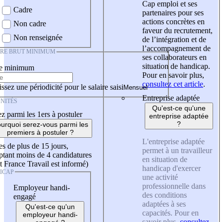
Cap emploi et ses
Cadre
partenaires pour ses
actions concrètes en
Non cadre
faveur du recrutement,
Non renseignée
de l’intégration et de
l’accompagnement de
IRE BRUT MINIMUM
ses collaborateurs en
situation de handicap.
re minimum
Pour en savoir plus,
consultez cet article
.
ssez une périodicité pour le salaire saisi
Entreprise adaptée
NITÉS
Qu'est-ce qu'une
z parmi les 1ers à postuler
entreprise adaptée
?
urquoi serez-vous parmi les
premiers à postuler ?
L'entreprise adaptée
es de plus de 15 jours,
permet à un travailleur
tant moins de 4 candidatures
en situation de
t France Travail est informé)
handicap d'exercer
ICAP
une activité
professionnelle dans
Employeur handi-
des conditions
engagé
adaptées à ses
Qu'est-ce qu'un
capacités. Pour en
employeur handi-
savoir plus,
consultez