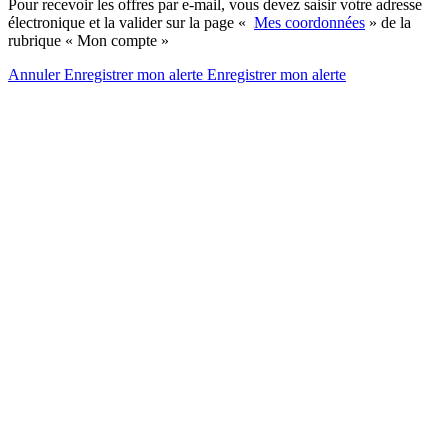
Pour recevoir les offres par e-mail, vous devez saisir votre adresse
électronique et la valider sur la page «
Mes coordonnées
» de la
rubrique « Mon compte »
Annuler
Enregistrer mon alerte
Enregistrer
mon alerte