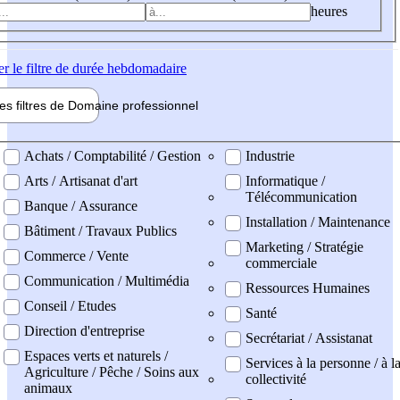
heures
er
le filtre de durée hebdomadaire
les filtres de
Domaine pro
fessionnel
ne professionel
Achats / Comptabilité / Gestion
Industrie
Arts / Artisanat d'art
Informatique /
Télécommunication
Banque / Assurance
Installation / Maintenance
Bâtiment / Travaux Publics
Marketing / Stratégie
Commerce / Vente
commerciale
Communication / Multimédia
Ressources Humaines
Conseil / Etudes
Santé
Direction d'entreprise
Secrétariat / Assistanat
Espaces verts et naturels /
Services à la personne / à l
Agriculture / Pêche / Soins aux
collectivité
animaux