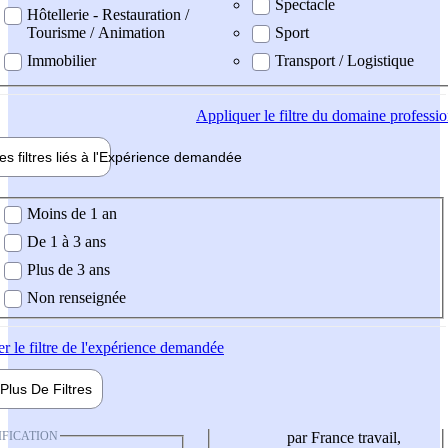
Spectacle
Hôtellerie - Restauration /
Tourisme / Animation
Sport
Immobilier
Transport / Logistique
Appliquer
le filtre du domaine professi
es filtres liés à l'
Expérience
demandée
ience demandée
Moins de 1 an
De 1 à 3 ans
Plus de 3 ans
Non renseignée
er
le filtre de l'expérience demandée
Plus De
Filtres
IFICATION
par France travail,