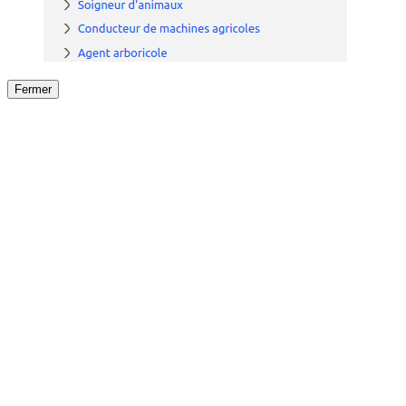
Fermer
Fermer
le détail de l'offre
/
Offre
sur
Offre précéden