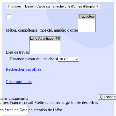
Imprimer
Besoin d'aide sur la recherche d'offres d'emploi ?
Métier, compétence, mot-clé, numéro d'offre
Lieu de travail
Distance autour du lieu choisi
Rechercher
des offres
Créer une alerte
Qui sont n
icher uniquement
 offres France Travail
Cette action recharge la liste des offres
les filtres de
Date de création
de l'offre