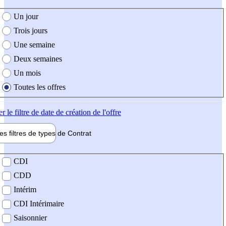
e création de l'offre
Un jour
Trois jours
Une semaine
Deux semaines
Un mois
Toutes les offres
er
le filtre de date de création de l'offre
les filtres de types de
Contrat
de contrat
CDI
CDD
Intérim
CDI Intérimaire
Saisonnier