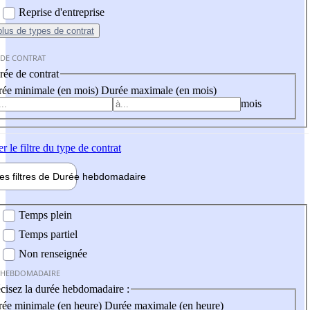
Reprise d'entreprise
plus
de types de contrat
 DE CONTRAT
ée de contrat
ée minimale (en mois)
Durée maximale (en mois)
mois
er
le filtre du type de contrat
les filtres de
Durée hebdo
madaire
 hebdomadaire
Temps plein
Temps partiel
Non renseignée
 HEBDOMADAIRE
cisez la durée hebdomadaire :
ée minimale (en heure)
Durée maximale (en heure)