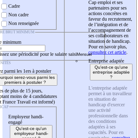
Cap emploi et ses
Cadre
partenaires pour ses
actions concrètes en
Non cadre
faveur du recrutement,
Non renseignée
de l’intégration et de
l’accompagnement de
IRE BRUT MINIMUM
ses collaborateurs en
situation de handicap.
re minimum
Pour en savoir plus,
consultez cet article
.
ssez une périodicité pour le salaire saisi
Entreprise adaptée
NITÉS
Qu'est-ce qu'une
z parmi les 1ers à postuler
entreprise adaptée
?
urquoi serez-vous parmi les
premiers à postuler ?
L'entreprise adaptée
es de plus de 15 jours,
permet à un travailleur
tant moins de 4 candidatures
en situation de
t France Travail est informé)
handicap d'exercer
ICAP
une activité
professionnelle dans
Employeur handi-
des conditions
engagé
adaptées à ses
Qu'est-ce qu'un
capacités. Pour en
employeur handi-
savoir plus,
consultez