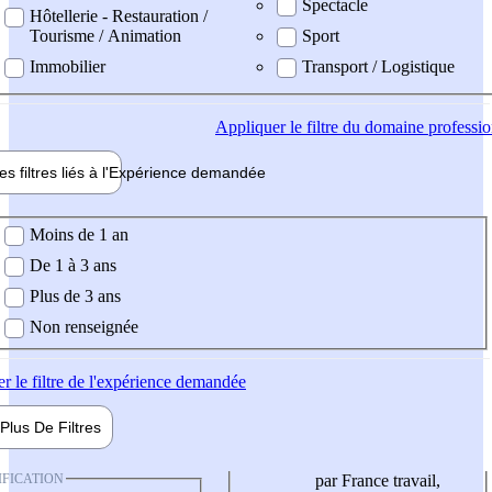
Spectacle
Hôtellerie - Restauration /
Tourisme / Animation
Sport
Immobilier
Transport / Logistique
Appliquer
le filtre du domaine professi
es filtres liés à l'
Expérience
demandée
ience demandée
Moins de 1 an
De 1 à 3 ans
Plus de 3 ans
Non renseignée
er
le filtre de l'expérience demandée
Plus De
Filtres
IFICATION
par France travail,