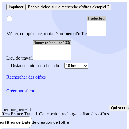
Imprimer
Besoin d'aide sur la recherche d'offres d'emploi ?
Métier, compétence, mot-clé, numéro d'offre
Lieu de travail
Distance autour du lieu choisi
Rechercher
des offres
Créer une alerte
Qui sont n
icher uniquement
 offres France Travail
Cette action recharge la liste des offres
les filtres de
Date de création
de l'offre