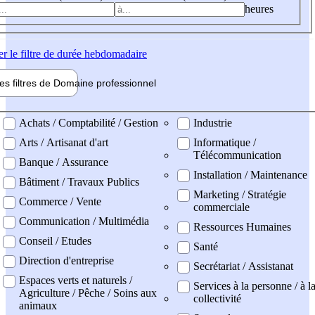
heures
er
le filtre de durée hebdomadaire
les filtres de
Domaine pro
fessionnel
ne professionel
Achats / Comptabilité / Gestion
Industrie
Arts / Artisanat d'art
Informatique /
Télécommunication
Banque / Assurance
Installation / Maintenance
Bâtiment / Travaux Publics
Marketing / Stratégie
Commerce / Vente
commerciale
Communication / Multimédia
Ressources Humaines
Conseil / Etudes
Santé
Direction d'entreprise
Secrétariat / Assistanat
Espaces verts et naturels /
Services à la personne / à l
Agriculture / Pêche / Soins aux
collectivité
animaux