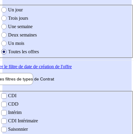
e création de l'offre
Un jour
Trois jours
Une semaine
Deux semaines
Un mois
Toutes les offres
er
le filtre de date de création de l'offre
les filtres de types de
Contrat
de contrat
CDI
CDD
Intérim
CDI Intérimaire
Saisonnier