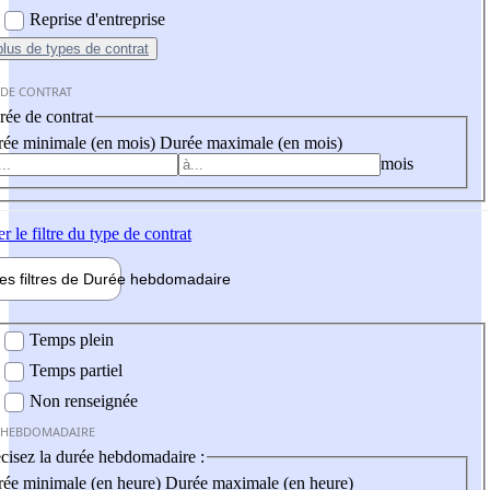
Reprise d'entreprise
plus
de types de contrat
 DE CONTRAT
ée de contrat
ée minimale (en mois)
Durée maximale (en mois)
mois
er
le filtre du type de contrat
les filtres de
Durée hebdo
madaire
 hebdomadaire
Temps plein
Temps partiel
Non renseignée
 HEBDOMADAIRE
cisez la durée hebdomadaire :
ée minimale (en heure)
Durée maximale (en heure)