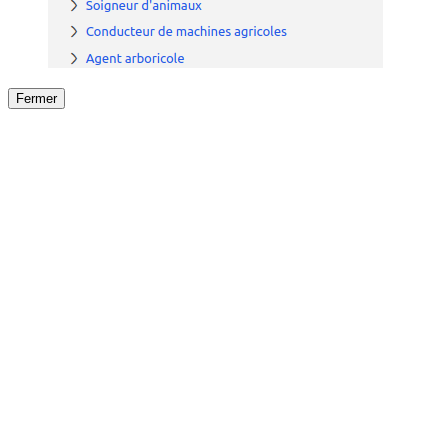
Fermer
Fermer
le détail de l'offre
/
Offre
sur
Offre précéden