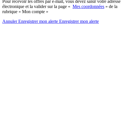
Pour recevoir les offres par e-mail, vous devez saisir votre adresse
électronique et la valider sur la page «
Mes coordonnées
» de la
rubrique « Mon compte »
Annuler
Enregistrer mon alerte
Enregistrer
mon alerte