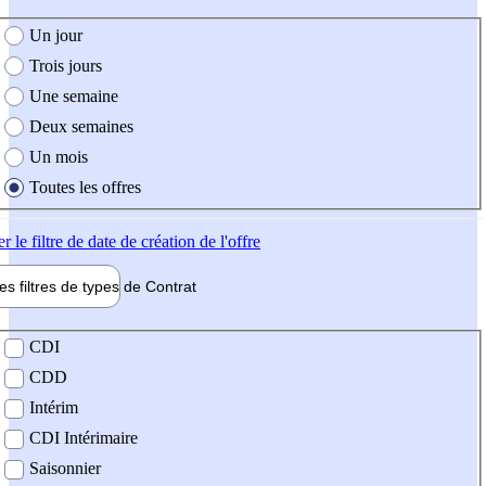
e création de l'offre
Un jour
Trois jours
Une semaine
Deux semaines
Un mois
Toutes les offres
er
le filtre de date de création de l'offre
les filtres de types de
Contrat
de contrat
CDI
CDD
Intérim
CDI Intérimaire
Saisonnier