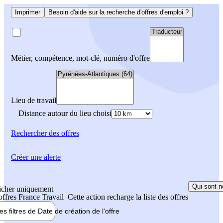
Imprimer
Besoin d'aide sur la recherche d'offres d'emploi ?
Métier, compétence, mot-clé, numéro d'offre
Lieu de travail
Distance autour du lieu choisi
Rechercher
des offres
Créer une alerte
Qui sont n
icher uniquement
 offres France Travail
Cette action recharge la liste des offres
les filtres de
Date de création
de l'offre