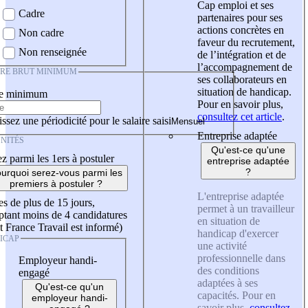
Cap emploi et ses
Cadre
partenaires pour ses
actions concrètes en
Non cadre
faveur du recrutement,
Non renseignée
de l’intégration et de
l’accompagnement de
IRE BRUT MINIMUM
ses collaborateurs en
situation de handicap.
re minimum
Pour en savoir plus,
consultez cet article
.
ssez une périodicité pour le salaire saisi
Entreprise adaptée
NITÉS
Qu'est-ce qu'une
z parmi les 1ers à postuler
entreprise adaptée
?
urquoi serez-vous parmi les
premiers à postuler ?
L'entreprise adaptée
es de plus de 15 jours,
permet à un travailleur
tant moins de 4 candidatures
en situation de
t France Travail est informé)
handicap d'exercer
ICAP
une activité
professionnelle dans
Employeur handi-
des conditions
engagé
adaptées à ses
Qu'est-ce qu'un
capacités. Pour en
employeur handi-
savoir plus,
consultez