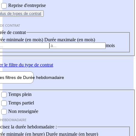
Reprise d'entreprise
plus
de types de contrat
 DE CONTRAT
ée de contrat
ée minimale (en mois)
Durée maximale (en mois)
mois
er
le filtre du type de contrat
les filtres de
Durée hebdo
madaire
 hebdomadaire
Temps plein
Temps partiel
Non renseignée
 HEBDOMADAIRE
cisez la durée hebdomadaire :
ée minimale (en heure)
Durée maximale (en heure)