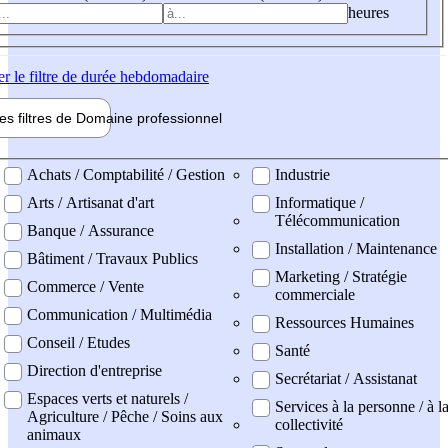
heures
er
le filtre de durée hebdomadaire
les filtres de
Domaine pro
fessionnel
ne professionel
Achats / Comptabilité / Gestion
Industrie
Arts / Artisanat d'art
Informatique /
Télécommunication
Banque / Assurance
Installation / Maintenance
Bâtiment / Travaux Publics
Marketing / Stratégie
Commerce / Vente
commerciale
Communication / Multimédia
Ressources Humaines
Conseil / Etudes
Santé
Direction d'entreprise
Secrétariat / Assistanat
Espaces verts et naturels /
Services à la personne / à l
Agriculture / Pêche / Soins aux
collectivité
animaux