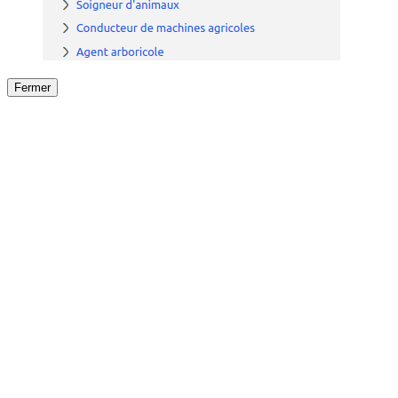
Fermer
Fermer
le détail de l'offre
/
Offre
sur
Offre précéden