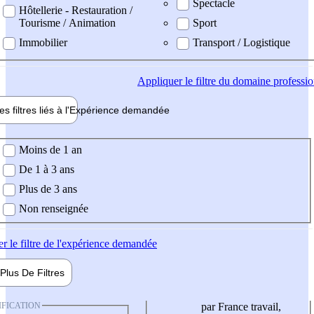
Spectacle
Hôtellerie - Restauration /
Tourisme / Animation
Sport
Immobilier
Transport / Logistique
Appliquer
le filtre du domaine professi
es filtres liés à l'
Expérience
demandée
ience demandée
Moins de 1 an
De 1 à 3 ans
Plus de 3 ans
Non renseignée
er
le filtre de l'expérience demandée
Plus De
Filtres
IFICATION
par France travail,