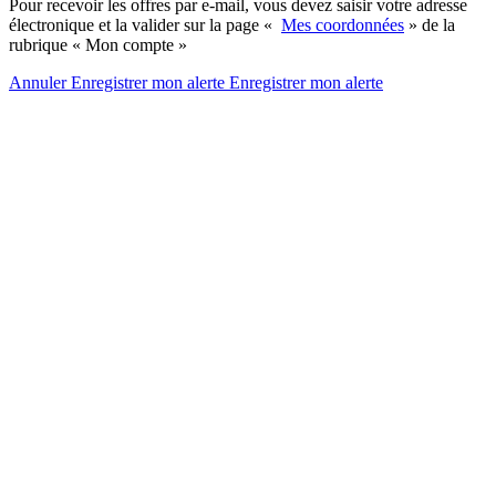
Pour recevoir les offres par e-mail, vous devez saisir votre adresse
électronique et la valider sur la page «
Mes coordonnées
» de la
rubrique « Mon compte »
Annuler
Enregistrer mon alerte
Enregistrer
mon alerte