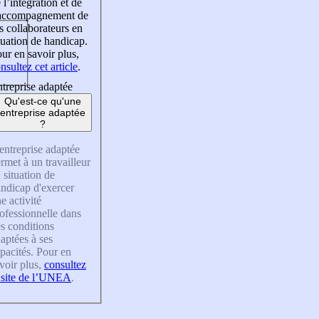
 l’intégration et de
’accompagnement de
s collaborateurs en
tuation de handicap.
ur en savoir plus,
nsultez cet article
.
treprise adaptée
Qu'est-ce qu'une
entreprise adaptée
?
entreprise adaptée
rmet à un travailleur
 situation de
ndicap d'exercer
e activité
ofessionnelle dans
s conditions
aptées à ses
pacités. Pour en
voir plus,
consultez
 site de l’UNEA
.