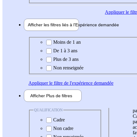
Appliquer
le fil
Afficher les filtres liés à l'
Expérience
demandée
Expérience demandée
Moins de 1 an
De 1 à 3 ans
Plus de 3 ans
Non renseignée
Appliquer
le filtre de l'expérience demandée
Afficher
Plus de
filtres
QUALIFICATION
pa
Ca
Cadre
pa
ac
Non cadre
fa
Non renseignée