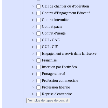
CDI de chantier ou d'opération
Contrat d'Engagement Educatif
Contrat intermittent
Contrat pacte
Contrat d'usage
CUI - CAE
CUI - CIE
Engagement à servir dans la réserve
Franchise
Insertion par l'activ.éco.
Portage salarial
Profession commerciale
Profession libérale
Reprise d'entreprise
Voir plus
de types de contrat