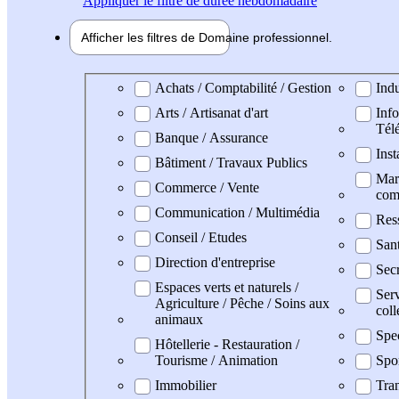
Appliquer
le filtre de durée hebdomadaire
Afficher les filtres de
Domaine pro
fessionnel
Domaine professionel
Achats / Comptabilité / Gestion
Indu
Arts / Artisanat d'art
Info
Tél
Banque / Assurance
Inst
Bâtiment / Travaux Publics
Mark
Commerce / Vente
com
Communication / Multimédia
Res
Conseil / Etudes
San
Direction d'entreprise
Secr
Espaces verts et naturels /
Serv
Agriculture / Pêche / Soins aux
coll
animaux
Spe
Hôtellerie - Restauration /
Tourisme / Animation
Spo
Immobilier
Tran