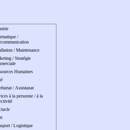
strie
rmatique /
écommunication
allation / Maintenance
eting / Stratégie
merciale
sources Humaines
té
étariat / Assistanat
ices à la personne / à la
ectivité
ctacle
rt
sport / Logistique