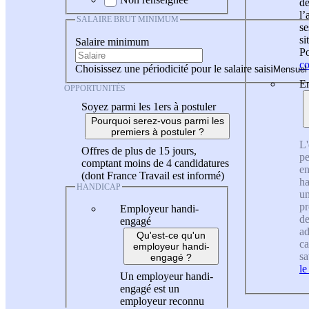
de
l
SALAIRE BRUT MINIMUM
se
si
Salaire minimum
Po
co
Choisissez une périodicité pour le salaire saisi
En
OPPORTUNITÉS
Soyez parmi les 1ers à postuler
Pourquoi serez-vous parmi les
premiers à postuler ?
L'
Offres de plus de 15 jours,
pe
comptant moins de 4 candidatures
en
(dont France Travail est informé)
ha
HANDICAP
un
pr
Employeur handi-
de
engagé
ad
Qu'est-ce qu'un
ca
employeur handi-
sa
engagé ?
le
Un employeur handi-
engagé est un
employeur reconnu