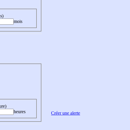
s)
mois
ure)
heures
Créer une alerte