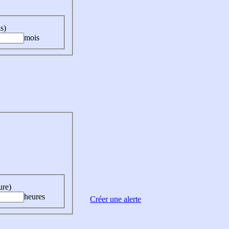
s)
mois
ure)
heures
Créer une alerte