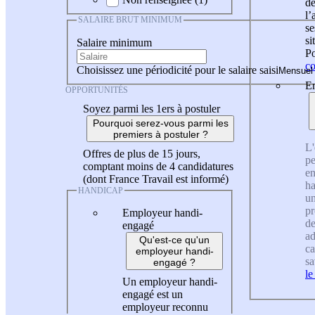
de
l
SALAIRE BRUT MINIMUM
se
si
Salaire minimum
Po
co
Choisissez une périodicité pour le salaire saisi
En
OPPORTUNITÉS
Soyez parmi les 1ers à postuler
Pourquoi serez-vous parmi les
premiers à postuler ?
L'
Offres de plus de 15 jours,
pe
comptant moins de 4 candidatures
en
(dont France Travail est informé)
ha
HANDICAP
un
pr
Employeur handi-
de
engagé
ad
Qu'est-ce qu'un
ca
employeur handi-
sa
engagé ?
le
Un employeur handi-
engagé est un
employeur reconnu