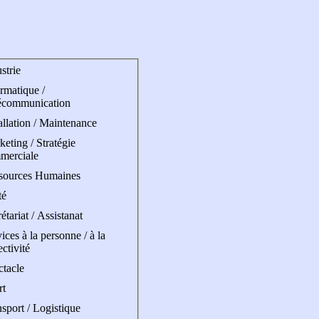
strie
rmatique /
écommunication
allation / Maintenance
eting / Stratégie
merciale
sources Humaines
té
étariat / Assistanat
ices à la personne / à la
ectivité
ctacle
rt
sport / Logistique