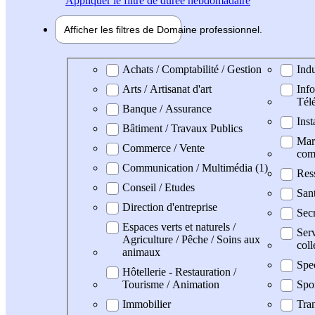
Appliquer
le filtre de durée hebdomadaire
Afficher les filtres de
Domaine pro
fessionnel
Domaine professionel
Achats / Comptabilité / Gestion
Indu
Arts / Artisanat d'art
Info
Tél
Banque / Assurance
Inst
Bâtiment / Travaux Publics
Mark
Commerce / Vente
com
Communication / Multimédia (1)
Res
Conseil / Etudes
San
Direction d'entreprise
Secr
Espaces verts et naturels /
Serv
Agriculture / Pêche / Soins aux
coll
animaux
Spe
Hôtellerie - Restauration /
Tourisme / Animation
Spo
Immobilier
Tran