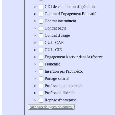
CDI de chantier ou d'opération
Contrat d'Engagement Educatif
Contrat intermittent
Contrat pacte
Contrat d'usage
CUI - CAE
CUI - CIE
Engagement à servir dans la réserve
Franchise
Insertion par l'activ.éco.
Portage salarial
Profession commerciale
Profession libérale
Reprise d'entreprise
Voir plus
de types de contrat