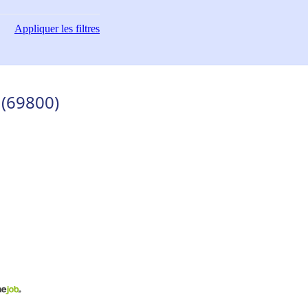
Appliquer
les filtres
 (69800)