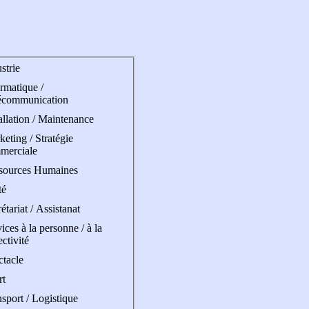
strie
rmatique /
écommunication
allation / Maintenance
eting / Stratégie
merciale
sources Humaines
té
étariat / Assistanat
ices à la personne / à la
ectivité
ctacle
rt
sport / Logistique