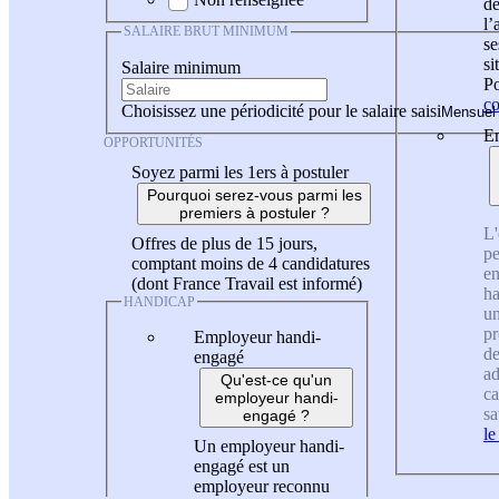
de
l
SALAIRE BRUT MINIMUM
se
si
Salaire minimum
Po
co
Choisissez une périodicité pour le salaire saisi
En
OPPORTUNITÉS
Soyez parmi les 1ers à postuler
Pourquoi serez-vous parmi les
premiers à postuler ?
L'
Offres de plus de 15 jours,
pe
comptant moins de 4 candidatures
en
(dont France Travail est informé)
ha
HANDICAP
un
pr
Employeur handi-
de
engagé
ad
Qu'est-ce qu'un
ca
employeur handi-
sa
engagé ?
le
Un employeur handi-
engagé est un
employeur reconnu