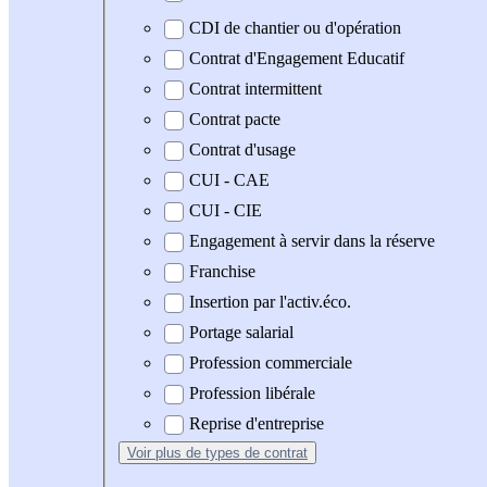
CDI de chantier ou d'opération
Contrat d'Engagement Educatif
Contrat intermittent
Contrat pacte
Contrat d'usage
CUI - CAE
CUI - CIE
Engagement à servir dans la réserve
Franchise
Insertion par l'activ.éco.
Portage salarial
Profession commerciale
Profession libérale
Reprise d'entreprise
Voir plus
de types de contrat