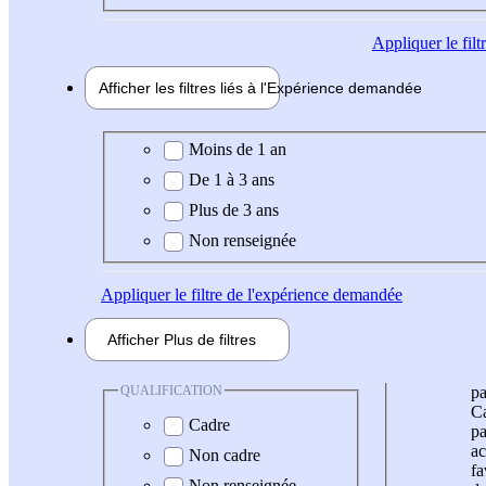
Appliquer
le fil
Afficher les filtres liés à l'
Expérience
demandée
Expérience demandée
Moins de 1 an
De 1 à 3 ans
Plus de 3 ans
Non renseignée
Appliquer
le filtre de l'expérience demandée
Afficher
Plus de
filtres
QUALIFICATION
pa
Ca
Cadre
pa
ac
Non cadre
fa
Non renseignée