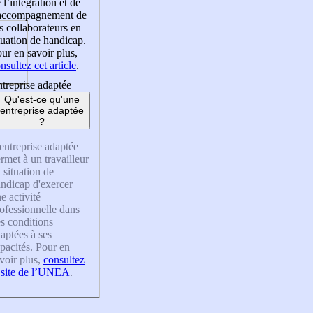
 l’intégration et de
’accompagnement de
s collaborateurs en
tuation de handicap.
ur en savoir plus,
nsultez cet article
.
treprise adaptée
Qu'est-ce qu'une
entreprise adaptée
?
entreprise adaptée
rmet à un travailleur
 situation de
ndicap d'exercer
e activité
ofessionnelle dans
s conditions
aptées à ses
pacités. Pour en
voir plus,
consultez
 site de l’UNEA
.