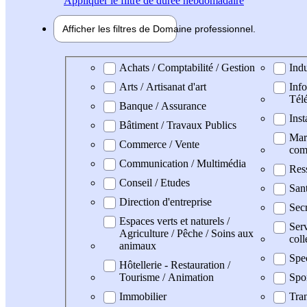
Appliquer
le filtre de durée hebdomadaire
Afficher les filtres de
Domaine pro
fessionnel
Domaine professionel
Achats / Comptabilité / Gestion
Indu
Arts / Artisanat d'art
Info
Tél
Banque / Assurance
Inst
Bâtiment / Travaux Publics
Mark
Commerce / Vente
com
Communication / Multimédia
Res
Conseil / Etudes
San
Direction d'entreprise
Secr
Espaces verts et naturels /
Serv
Agriculture / Pêche / Soins aux
coll
animaux
Spe
Hôtellerie - Restauration /
Tourisme / Animation
Spo
Immobilier
Tran