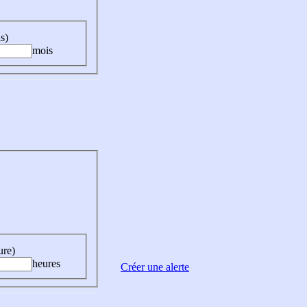
s)
mois
ure)
heures
Créer une alerte