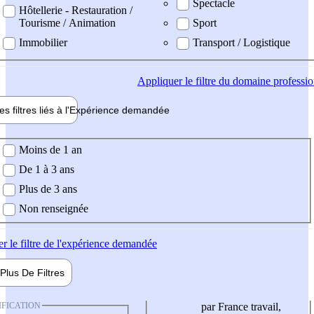
Spectacle
Hôtellerie - Restauration /
Tourisme / Animation
Sport
Immobilier
Transport / Logistique
Appliquer
le filtre du domaine professi
es filtres liés à l'
Expérience
demandée
ience demandée
Moins de 1 an
De 1 à 3 ans
Plus de 3 ans
Non renseignée
er
le filtre de l'expérience demandée
Plus De
Filtres
IFICATION
par France travail,