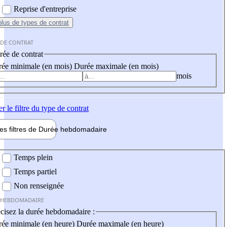
Reprise d'entreprise
plus
de types de contrat
 DE CONTRAT
ée de contrat
ée minimale (en mois)
Durée maximale (en mois)
mois
er
le filtre du type de contrat
les filtres de
Durée hebdo
madaire
 hebdomadaire
Temps plein
Temps partiel
Non renseignée
 HEBDOMADAIRE
cisez la durée hebdomadaire :
ée minimale (en heure)
Durée maximale (en heure)