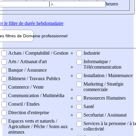
heures
er
le filtre de durée hebdomadaire
les filtres de
Domaine pro
fessionnel
ne professionel
Achats / Comptabilité / Gestion
Industrie
Arts / Artisanat d'art
Informatique /
Télécommunication
Banque / Assurance
Installation / Maintenance
Bâtiment / Travaux Publics
Marketing / Stratégie
Commerce / Vente
commerciale
Communication / Multimédia
Ressources Humaines
Conseil / Etudes
Santé
Direction d'entreprise
Secrétariat / Assistanat
Espaces verts et naturels /
Services à la personne / à l
Agriculture / Pêche / Soins aux
collectivité
animaux