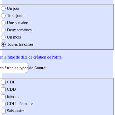
e création de l'offre
Un jour
Trois jours
Une semaine
Deux semaines
Un mois
Toutes les offres
er
le filtre de date de création de l'offre
les filtres de types de
Contrat
de contrat
CDI
CDD
Intérim
CDI Intérimaire
Saisonnier