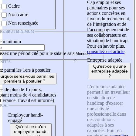
Cap emploi et ses
Cadre
partenaires pour ses
actions concrètes en
Non cadre
faveur du recrutement,
Non renseignée
de l’intégration et de
l’accompagnement de
IRE BRUT MINIMUM
ses collaborateurs en
situation de handicap.
re minimum
Pour en savoir plus,
consultez cet article
.
ssez une périodicité pour le salaire saisi
Entreprise adaptée
NITÉS
Qu'est-ce qu'une
z parmi les 1ers à postuler
entreprise adaptée
?
urquoi serez-vous parmi les
premiers à postuler ?
L'entreprise adaptée
es de plus de 15 jours,
permet à un travailleur
tant moins de 4 candidatures
en situation de
t France Travail est informé)
handicap d'exercer
ICAP
une activité
professionnelle dans
Employeur handi-
des conditions
engagé
adaptées à ses
Qu'est-ce qu'un
capacités. Pour en
employeur handi-
savoir plus,
consultez