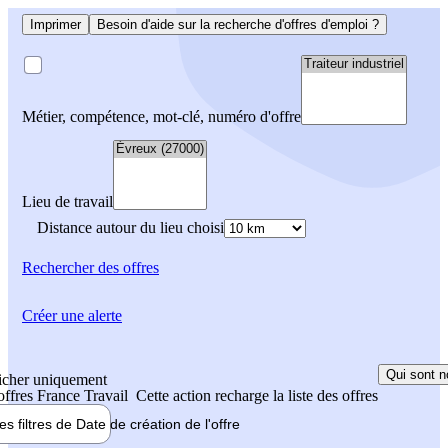
Imprimer
Besoin d'aide sur la recherche d'offres d'emploi ?
Métier, compétence, mot-clé, numéro d'offre
Lieu de travail
Distance autour du lieu choisi
Rechercher
des offres
Créer une alerte
Qui sont n
icher uniquement
 offres France Travail
Cette action recharge la liste des offres
les filtres de
Date de création
de l'offre