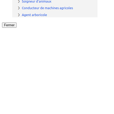
Fermer
Fermer
le détail de l'offre
/
Offre
sur
Offre précéden