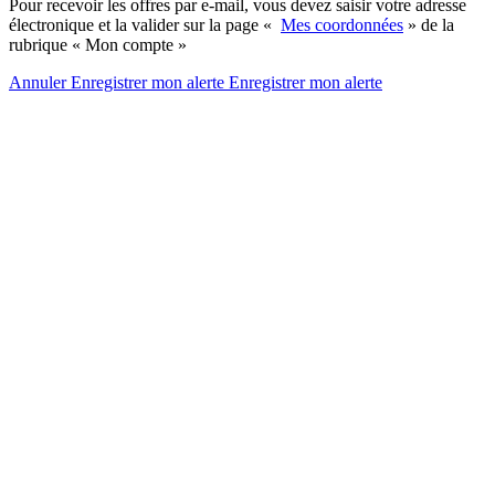
Pour recevoir les offres par e-mail, vous devez saisir votre adresse
électronique et la valider sur la page «
Mes coordonnées
» de la
rubrique « Mon compte »
Annuler
Enregistrer mon alerte
Enregistrer
mon alerte