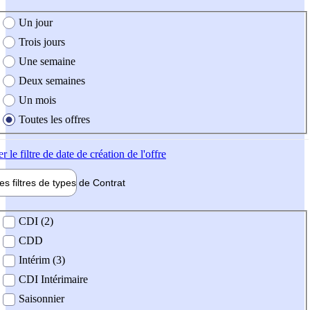
e création de l'offre
Un jour
Trois jours
Une semaine
Deux semaines
Un mois
Toutes les offres
er
le filtre de date de création de l'offre
les filtres de types de
Contrat
de contrat
CDI (2)
CDD
Intérim (3)
CDI Intérimaire
Saisonnier