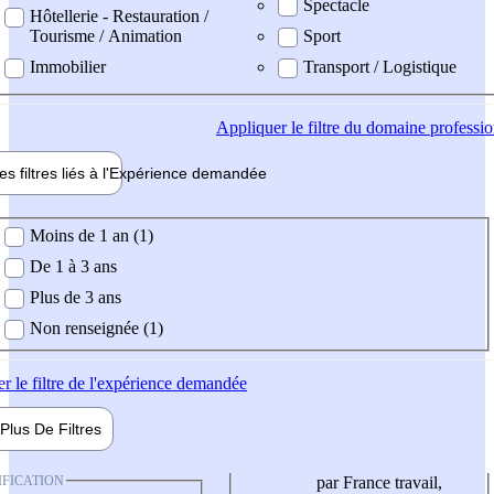
Spectacle
Hôtellerie - Restauration /
Tourisme / Animation
Sport
Immobilier
Transport / Logistique
Appliquer
le filtre du domaine professi
es filtres liés à l'
Expérience
demandée
ience demandée
Moins de 1 an (1)
De 1 à 3 ans
Plus de 3 ans
Non renseignée (1)
er
le filtre de l'expérience demandée
Plus De
Filtres
IFICATION
par France travail,