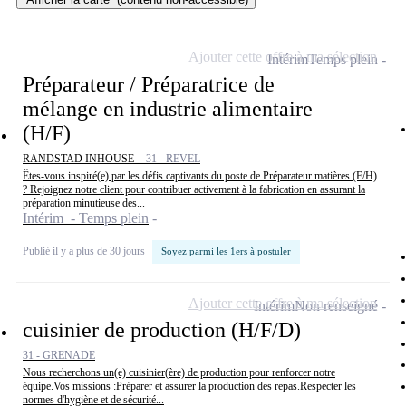
Ajouter cette offre à ma sélection
Intérim
Temps plein
Préparateur / Préparatrice de
mélange en industrie alimentaire
(H/F)
RANDSTAD INHOUSE -
31 - REVEL
Êtes-vous inspiré(e) par les défis captivants du poste de Préparateur matières (F/H)
? Rejoignez notre client pour contribuer activement à la fabrication en assurant la
préparation minutieuse des...
Intérim - Temps plein
Publié il y a plus de 30 jours
Soyez parmi les 1ers à postuler
Ajouter cette offre à ma sélection
Intérim
Non renseigné
cuisinier de production (H/F/D)
31 - GRENADE
Nous recherchons un(e) cuisinier(ère) de production pour renforcer notre
équipe.Vos missions :Préparer et assurer la production des repas.Respecter les
normes d'hygiène et de sécurité...