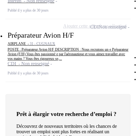
Intérim - Non renseigné
Publié il y a plus de 30 jours
Ajouter cette offre à ma sélection
CDI
Non renseigné
Préparateur Avion H/F
AIRPLANE -
31 - CUGNAUX
POSTE : Préparateur Avion H/F DESCRIPTION : Nous recrutons un·e Préparateur
Avion (F/H) Vous êtes passionné·e par l'aéronautique et vous aimez travailler avec
vos mains ? Vous êtes rigoureux·se,...
CDI - Non renseigné
Publié il y a plus de 30 jours
Prêt à élargir votre recherche d’emploi ?
Découvrez de nouveaux territoires où les chances de
trouver un emploi sont plus fortes en réalisant un