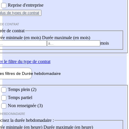
Reprise d'entreprise
plus
de types de contrat
 DE CONTRAT
ée de contrat
ée minimale (en mois)
Durée maximale (en mois)
mois
er
le filtre du type de contrat
les filtres de
Durée hebdo
madaire
 hebdomadaire
Temps plein (2)
Temps partiel
Non renseignée (3)
 HEBDOMADAIRE
cisez la durée hebdomadaire :
ée minimale (en heure)
Durée maximale (en heure)