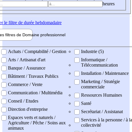
heures
er
le filtre de durée hebdomadaire
les filtres de
Domaine pro
fessionnel
ne professionel
Achats / Comptabilité / Gestion
Industrie (5)
Arts / Artisanat d'art
Informatique /
Télécommunication
Banque / Assurance
Installation / Maintenance
Bâtiment / Travaux Publics
Marketing / Stratégie
Commerce / Vente
commerciale
Communication / Multimédia
Ressources Humaines
Conseil / Etudes
Santé
Direction d'entreprise
Secrétariat / Assistanat
Espaces verts et naturels /
Services à la personne / à l
Agriculture / Pêche / Soins aux
collectivité
animaux