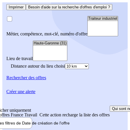
Imprimer
Besoin d'aide sur la recherche d'offres d'emploi ?
Métier, compétence, mot-clé, numéro d'offre
Lieu de travail
Distance autour du lieu choisi
Rechercher
des offres
Créer une alerte
Qui sont n
icher uniquement
 offres France Travail
Cette action recharge la liste des offres
les filtres de
Date de création
de l'offre