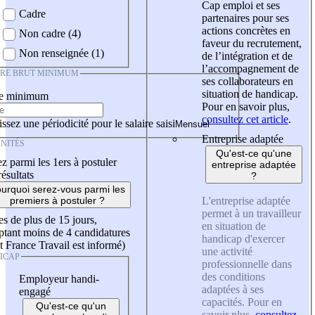
Cap emploi et ses
Cadre
partenaires pour ses
actions concrètes en
Non cadre (4)
faveur du recrutement,
Non renseignée (1)
de l’intégration et de
l’accompagnement de
IRE BRUT MINIMUM
ses collaborateurs en
situation de handicap.
re minimum
Pour en savoir plus,
consultez cet article
.
ssez une périodicité pour le salaire saisi
Entreprise adaptée
NITÉS
Qu'est-ce qu'une
z parmi les 1ers à postuler
entreprise adaptée
résultats
?
urquoi serez-vous parmi les
L'entreprise adaptée
premiers à postuler ?
permet à un travailleur
es de plus de 15 jours,
en situation de
tant moins de 4 candidatures
handicap d'exercer
t France Travail est informé)
une activité
ICAP
professionnelle dans
des conditions
Employeur handi-
adaptées à ses
engagé
capacités. Pour en
Qu'est-ce qu'un
savoir plus,
consultez