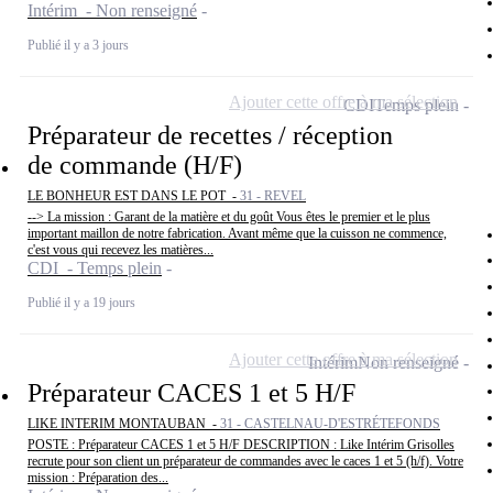
Intérim - Non renseigné
Publié il y a 3 jours
Ajouter cette offre à ma sélection
CDI
Temps plein
Préparateur de recettes / réception
de commande (H/F)
LE BONHEUR EST DANS LE POT -
31 - REVEL
--> La mission : Garant de la matière et du goût Vous êtes le premier et le plus
important maillon de notre fabrication. Avant même que la cuisson ne commence,
c'est vous qui recevez les matières...
CDI - Temps plein
Publié il y a 19 jours
Ajouter cette offre à ma sélection
Intérim
Non renseigné
Préparateur CACES 1 et 5 H/F
LIKE INTERIM MONTAUBAN -
31 - CASTELNAU-D'ESTRÉTEFONDS
POSTE : Préparateur CACES 1 et 5 H/F DESCRIPTION : Like Intérim Grisolles
recrute pour son client un préparateur de commandes avec le caces 1 et 5 (h/f). Votre
mission : Préparation des...