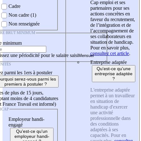
Cap emploi et ses
Cadre
partenaires pour ses
actions concrètes en
Non cadre (1)
faveur du recrutement,
Non renseignée
de l’intégration et de
l’accompagnement de
IRE BRUT MINIMUM
ses collaborateurs en
situation de handicap.
re minimum
Pour en savoir plus,
consultez cet article
.
ssez une périodicité pour le salaire saisi
Entreprise adaptée
NITÉS
Qu'est-ce qu'une
z parmi les 1ers à postuler
entreprise adaptée
?
urquoi serez-vous parmi les
premiers à postuler ?
L'entreprise adaptée
es de plus de 15 jours,
permet à un travailleur
tant moins de 4 candidatures
en situation de
t France Travail est informé)
handicap d'exercer
ICAP
une activité
professionnelle dans
Employeur handi-
des conditions
engagé
adaptées à ses
Qu'est-ce qu'un
capacités. Pour en
employeur handi-
savoir plus,
consultez