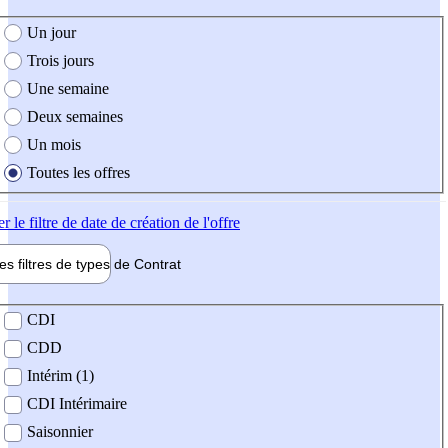
e création de l'offre
Un jour
Trois jours
Une semaine
Deux semaines
Un mois
Toutes les offres
er
le filtre de date de création de l'offre
les filtres de types de
Contrat
de contrat
CDI
CDD
Intérim (1)
CDI Intérimaire
Saisonnier