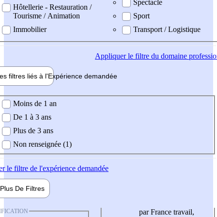
Spectacle
Hôtellerie - Restauration /
Tourisme / Animation
Sport
Immobilier
Transport / Logistique
Appliquer
le filtre du domaine professi
es filtres liés à l'
Expérience
demandée
ience demandée
Moins de 1 an
De 1 à 3 ans
Plus de 3 ans
Non renseignée (1)
er
le filtre de l'expérience demandée
Plus De
Filtres
IFICATION
par France travail,