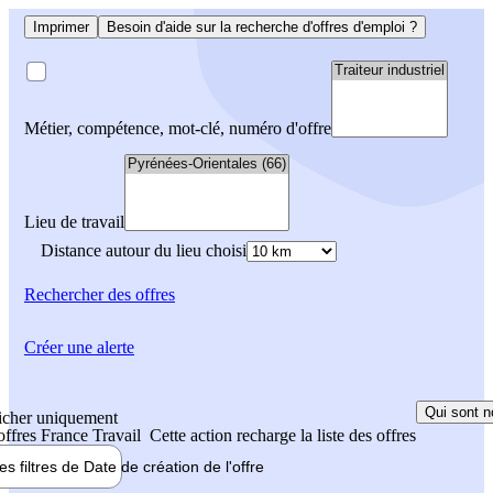
Imprimer
Besoin d'aide sur la recherche d'offres d'emploi ?
Métier, compétence, mot-clé, numéro d'offre
Lieu de travail
Distance autour du lieu choisi
Rechercher
des offres
Créer une alerte
Qui sont n
icher uniquement
 offres France Travail
Cette action recharge la liste des offres
les filtres de
Date de création
de l'offre