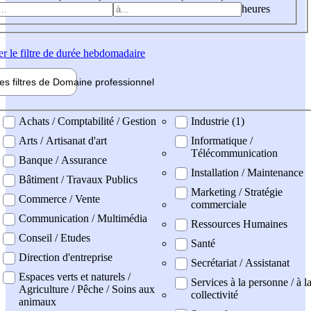
heures
er
le filtre de durée hebdomadaire
les filtres de
Domaine pro
fessionnel
ne professionel
Achats / Comptabilité / Gestion
Industrie (1)
Arts / Artisanat d'art
Informatique /
Télécommunication
Banque / Assurance
Installation / Maintenance
Bâtiment / Travaux Publics
Marketing / Stratégie
Commerce / Vente
commerciale
Communication / Multimédia
Ressources Humaines
Conseil / Etudes
Santé
Direction d'entreprise
Secrétariat / Assistanat
Espaces verts et naturels /
Services à la personne / à l
Agriculture / Pêche / Soins aux
collectivité
animaux