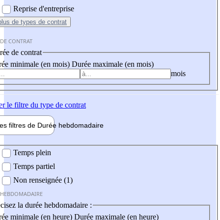
Reprise d'entreprise
plus
de types de contrat
 DE CONTRAT
ée de contrat
ée minimale (en mois)
Durée maximale (en mois)
mois
er
le filtre du type de contrat
les filtres de
Durée hebdo
madaire
 hebdomadaire
Temps plein
Temps partiel
Non renseignée (1)
 HEBDOMADAIRE
cisez la durée hebdomadaire :
ée minimale (en heure)
Durée maximale (en heure)