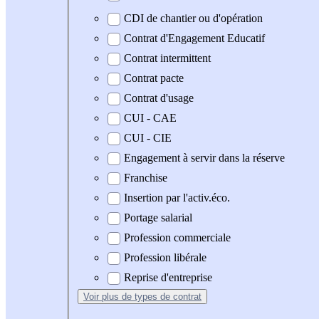
CDI de chantier ou d'opération
Contrat d'Engagement Educatif
Contrat intermittent
Contrat pacte
Contrat d'usage
CUI - CAE
CUI - CIE
Engagement à servir dans la réserve
Franchise
Insertion par l'activ.éco.
Portage salarial
Profession commerciale
Profession libérale
Reprise d'entreprise
Voir plus
de types de contrat