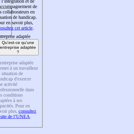
 l’intégration et de
’accompagnement de
s collaborateurs en
tuation de handicap.
ur en savoir plus,
nsultez cet article
.
treprise adaptée
Qu'est-ce qu'une
entreprise adaptée
?
entreprise adaptée
rmet à un travailleur
 situation de
ndicap d'exercer
e activité
ofessionnelle dans
s conditions
aptées à ses
pacités. Pour en
voir plus,
consultez
 site de l’UNEA
.