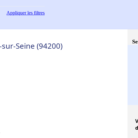
Appliquer
les filtres
Se
y-sur-Seine (94200)
V
d