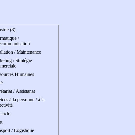
strie (8)
rmatique /
écommunication
allation / Maintenance
eting / Stratégie
merciale
sources Humaines
té
étariat / Assistanat
ices à la personne / à la
ectivité
ctacle
rt
sport / Logistique