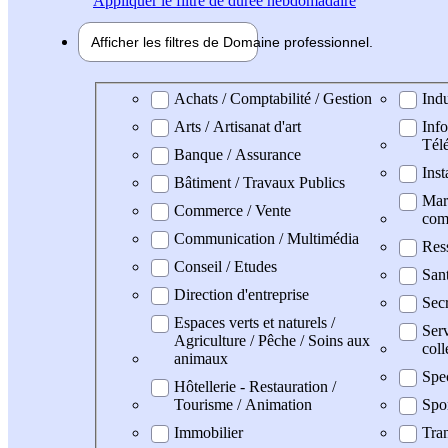
Appliquer
le filtre de durée hebdomadaire
Afficher les filtres de
Domaine pro
fessionnel
Domaine professionel
Achats / Comptabilité / Gestion
Indu
Arts / Artisanat d'art
Info
Tél
Banque / Assurance
Inst
Bâtiment / Travaux Publics
Mark
Commerce / Vente
com
Communication / Multimédia
Res
Conseil / Etudes
San
Direction d'entreprise
Secr
Espaces verts et naturels /
Serv
Agriculture / Pêche / Soins aux
coll
animaux
Spe
Hôtellerie - Restauration /
Tourisme / Animation
Spo
Immobilier
Tran