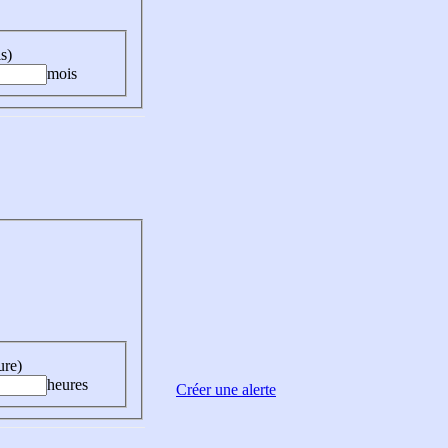
s)
mois
ure)
heures
Créer une alerte