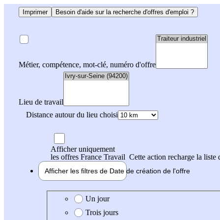
Imprimer
Besoin d'aide sur la recherche d'offres d'emploi ?
Métier, compétence, mot-clé, numéro d'offre
Lieu de travail
Distance autour du lieu choisi
Afficher uniquement
les offres France Travail
Cette action recharge la liste 
Afficher les filtres de
Date de création
de l'offre
Date de création de l'offre
Un jour
Trois jours