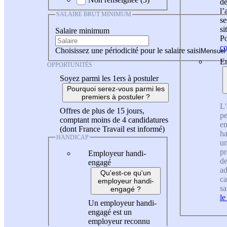
de
l
SALAIRE BRUT MINIMUM
se
si
Salaire minimum
Po
co
Choisissez une périodicité pour le salaire saisi
En
OPPORTUNITÉS
Soyez parmi les 1ers à postuler
Pourquoi serez-vous parmi les
premiers à postuler ?
L'
Offres de plus de 15 jours,
pe
comptant moins de 4 candidatures
en
(dont France Travail est informé)
ha
HANDICAP
un
pr
Employeur handi-
de
engagé
ad
Qu'est-ce qu'un
ca
employeur handi-
sa
engagé ?
le
Un employeur handi-
engagé est un
employeur reconnu