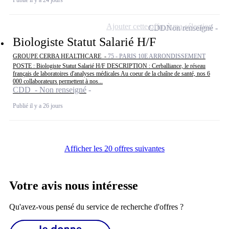
Ajouter cette offre à ma sélection
CDD
Non renseigné
Biologiste Statut Salarié H/F
GROUPE CERBA HEALTHCARE -
75 - PARIS 10E ARRONDISSEMENT
POSTE : Biologiste Statut Salarié H/F DESCRIPTION : Cerballiance, le réseau
français de laboratoires d'analyses médicales Au coeur de la chaîne de santé, nos 6
000 collaborateurs permettent à nos...
CDD - Non renseigné
Publié il y a 26 jours
Afficher les 20 offres suivantes
Votre avis nous intéresse
Qu'avez-vous pensé du service de recherche d'offres ?