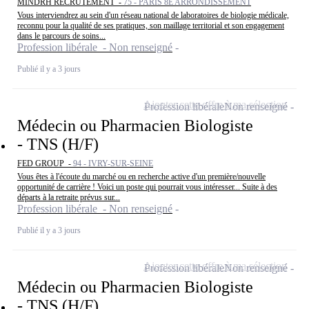
MINDRH RECRUTEMENT -
75 - PARIS 8E ARRONDISSEMENT
Vous interviendrez au sein d'un réseau national de laboratoires de biologie médicale,
reconnu pour la qualité de ses pratiques, son maillage territorial et son engagement
dans le parcours de soins...
Profession libérale - Non renseigné
Publié il y a 3 jours
Ajouter cette offre à ma sélection
Profession libérale
Non renseigné
Médecin ou Pharmacien Biologiste
- TNS (H/F)
FED GROUP -
94 - IVRY-SUR-SEINE
Vous êtes à l'écoute du marché ou en recherche active d'un première/nouvelle
opportunité de carrière ! Voici un poste qui pourrait vous intéresser... Suite à des
départs à la retraite prévus sur...
Profession libérale - Non renseigné
Publié il y a 3 jours
Ajouter cette offre à ma sélection
Profession libérale
Non renseigné
Médecin ou Pharmacien Biologiste
- TNS (H/F)