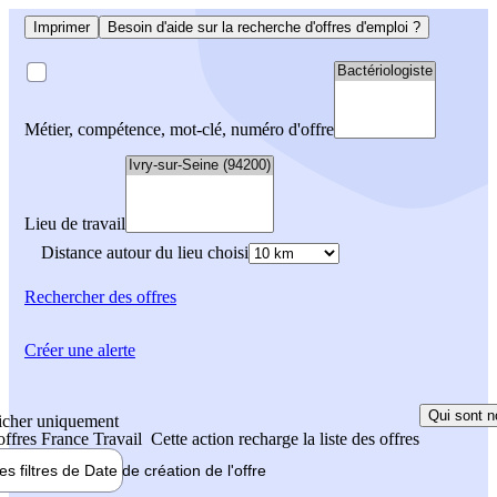
Imprimer
Besoin d'aide sur la recherche d'offres d'emploi ?
Métier, compétence, mot-clé, numéro d'offre
Lieu de travail
Distance autour du lieu choisi
Rechercher
des offres
Créer une alerte
Qui sont n
icher uniquement
 offres France Travail
Cette action recharge la liste des offres
les filtres de
Date de création
de l'offre