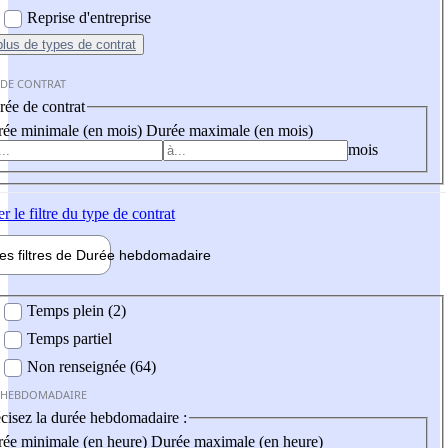
Reprise d'entreprise
plus
de types de contrat
 DE CONTRAT
ée de contrat
ée minimale (en mois)
Durée maximale (en mois)
mois
er
le filtre du type de contrat
les filtres de
Durée hebdo
madaire
 hebdomadaire
Temps plein (2)
Temps partiel
Non renseignée (64)
 HEBDOMADAIRE
cisez la durée hebdomadaire :
ée minimale (en heure)
Durée maximale (en heure)