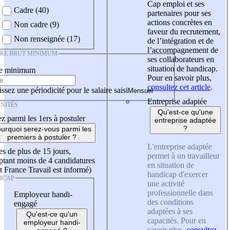
Cap emploi et ses
Cadre (40)
partenaires pour ses
actions concrètes en
Non cadre (9)
faveur du recrutement,
Non renseignée (17)
de l’intégration et de
l’accompagnement de
IRE BRUT MINIMUM
ses collaborateurs en
situation de handicap.
re minimum
Pour en savoir plus,
consultez cet article
.
ssez une périodicité pour le salaire saisi
Entreprise adaptée
NITÉS
Qu'est-ce qu'une
z parmi les 1ers à postuler
entreprise adaptée
?
urquoi serez-vous parmi les
premiers à postuler ?
L'entreprise adaptée
es de plus de 15 jours,
permet à un travailleur
tant moins de 4 candidatures
en situation de
t France Travail est informé)
handicap d'exercer
ICAP
une activité
professionnelle dans
Employeur handi-
des conditions
engagé
adaptées à ses
Qu'est-ce qu'un
capacités. Pour en
employeur handi-
savoir plus,
consultez