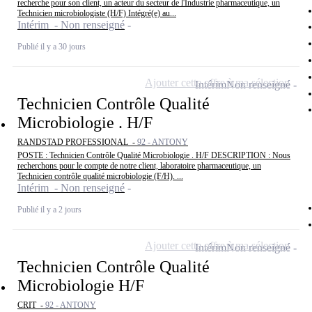
recherche pour son client, un acteur du secteur de l'Industrie pharmaceutique, un
Technicien microbiologiste (H/F) Intégré(e) au...
Intérim - Non renseigné
Publié il y a 30 jours
Ajouter cette offre à ma sélection
Intérim
Non renseigné
Technicien Contrôle Qualité
Microbiologie . H/F
RANDSTAD PROFESSIONAL -
92 - ANTONY
POSTE : Technicien Contrôle Qualité Microbiologie . H/F DESCRIPTION : Nous
recherchons pour le compte de notre client, laboratoire pharmaceutique, un
Technicien contrôle qualité microbiologie (F/H). ...
Intérim - Non renseigné
Publié il y a 2 jours
Ajouter cette offre à ma sélection
Intérim
Non renseigné
Technicien Contrôle Qualité
Microbiologie H/F
CRIT -
92 - ANTONY