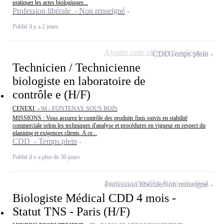
pratiquer les actes biologiques...
Profession libérale - Non renseigné
Publié il y a 2 jours
Ajouter cette offre à ma sélection
CDD
Temps plein
Technicien / Technicienne
biologiste en laboratoire de
contrôle e (H/F)
CENEXI -
94 - FONTENAY SOUS BOIS
MISSIONS : Vous assurez le contrôle des produits finis suivis en stabilité
commerciale selon les techniques d'analyse et procédures en vigueur en respect du
planning et exigences clients. A ce...
CDD - Temps plein
Publié il y a plus de 30 jours
Ajouter cette offre à ma sélection
Profession libérale
Non renseigné
Biologiste Médical CDD 4 mois -
Statut TNS - Paris (H/F)