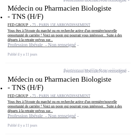
Médecin ou Pharmacien Biologiste
- TNS (H/F)
FED GROUP -
75 - PARIS 15E ARRONDISSEMENT
Vous êtes à l'écoute du marché ou en recherche active d'un première/nouvelle
opportunité de carrière ! Voici un poste qui pourrait vous intéresser... Suite à des
départs à la retraite prévus sur...
Profession libérale - Non renseigné
Publié il y a 11 jours
Ajouter cette offre à ma sélection
Profession libérale
Non renseigné
Médecin ou Pharmacien Biologiste
- TNS (H/F)
FED GROUP -
75 - PARIS 16E ARRONDISSEMENT
Vous êtes à l'écoute du marché ou en recherche active d'un première/nouvelle
opportunité de carrière ! Voici un poste qui pourrait vous intéresser... Suite à des
départs à la retraite prévus sur...
Profession libérale - Non renseigné
Publié il y a 11 jours