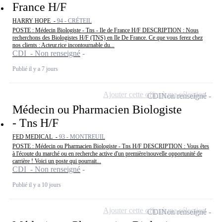
France H/F
HARRY HOPE -
94 - CRÉTEIL
POSTE : Médecin Biologiste - Tns - Ile de France H/F DESCRIPTION : Nous
recherchons des Biologistes H/F (TNS) en Ile De France. Ce que vous ferez chez
nos clients : Acteur.rice incontournable du...
CDI - Non renseigné
Publié il y a 7 jours
Ajouter cette offre à ma sélection
CDI
Non renseigné
Médecin ou Pharmacien Biologiste
- Tns H/F
FED MEDICAL -
93 - MONTREUIL
POSTE : Médecin ou Pharmacien Biologiste - Tns H/F DESCRIPTION : Vous êtes
à l'écoute du marché ou en recherche active d'un première/nouvelle opportunité de
carrière ! Voici un poste qui pourrait...
CDI - Non renseigné
Publié il y a 10 jours
Ajouter cette offre à ma sélection
CDI
Non renseigné