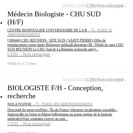
Ajouter cette offre à ma sélection
CDD
Non renseigné
Médecin Biologiste - CHU SUD
(H/F)
CENTRE HOSPITALIER UNIVERSITAIRE DE LA R -
75 - PARIS 2E
ARRONDISSEMENT
[100444] CHU RÉUNION - SITE SUD ( SAINT PIERRE) Offre de
remplacement courte durée Biologiste médicalLaboratoire IH / Dépôt de sang CHU
SUD REUNION Le CHU Sud de La Réunion recherche un(e)...
CDD - Non renseigné
Publié il y a 23 jours
Ajouter cette offre à ma sélection
CDD
Non renseigné
BIOLOGISTE F/H - Conception,
recherche
NOLA IVANNE -
75 - PARIS 1ER ARRONDISSEMENT
Descriptif du poste:\n\nParis / Île-de-France (plusieurs localisations possibles :
Sartrouville ou Seine-et-Marne)\nRejoignez un acteur majeur de la biologie
médicale\nVous souhaitez exercer au sein...
CDD - Non renseigné
Publié il y a 24 jours