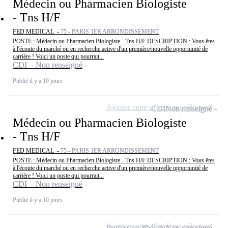
Médecin ou Pharmacien Biologiste
- Tns H/F
FED MEDICAL -
75 - PARIS 1ER ARRONDISSEMENT
POSTE : Médecin ou Pharmacien Biologiste - Tns H/F DESCRIPTION : Vous êtes
à l'écoute du marché ou en recherche active d'un première/nouvelle opportunité de
carrière ! Voici un poste qui pourrait...
CDI - Non renseigné
Publié il y a 10 jours
Ajouter cette offre à ma sélection
CDI
Non renseigné
Médecin ou Pharmacien Biologiste
- Tns H/F
FED MEDICAL -
75 - PARIS 1ER ARRONDISSEMENT
POSTE : Médecin ou Pharmacien Biologiste - Tns H/F DESCRIPTION : Vous êtes
à l'écoute du marché ou en recherche active d'un première/nouvelle opportunité de
carrière ! Voici un poste qui pourrait...
CDI - Non renseigné
Publié il y a 10 jours
Ajouter cette offre à ma sélection
Profession libérale
Non renseigné