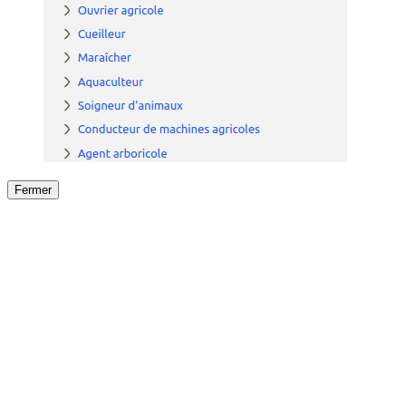
Fermer
Fermer
le détail de l'offre
/
Offre
sur
Offre précéden