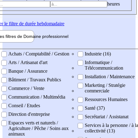
heures
er
le filtre de durée hebdomadaire
les filtres de
Domaine pro
fessionnel
ne professionel
Achats / Comptabilité / Gestion
Industrie (16)
Arts / Artisanat d'art
Informatique /
Télécommunication
Banque / Assurance
Installation / Maintenance
Bâtiment / Travaux Publics
Marketing / Stratégie
Commerce / Vente
commerciale
Communication / Multimédia
Ressources Humaines
Conseil / Etudes
Santé (37)
Direction d'entreprise
Secrétariat / Assistanat
Espaces verts et naturels /
Services à la personne / à l
Agriculture / Pêche / Soins aux
collectivité (13)
animaux