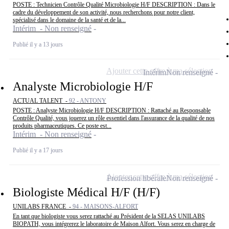
POSTE : Technicien Contrôle Qualité Microbiologie H/F DESCRIPTION : Dans le
cadre du développement de son activité, nous recherchons pour notre client,
spécialisé dans le domaine de la santé et de la...
Intérim - Non renseigné
Publié il y a 13 jours
Ajouter cette offre à ma sélection
Intérim
Non renseigné
Analyste Microbiologie H/F
ACTUAL TALENT -
92 - ANTONY
POSTE : Analyste Microbiologie H/F DESCRIPTION : Rattaché au Responsable
Contrôle Qualité, vous jouerez un rôle essentiel dans l'assurance de la qualité de nos
produits pharmaceutiques. Ce poste est...
Intérim - Non renseigné
Publié il y a 17 jours
Ajouter cette offre à ma sélection
Profession libérale
Non renseigné
Biologiste Médical H/F (H/F)
UNILABS FRANCE -
94 - MAISONS-ALFORT
En tant que biologiste vous serez rattaché au Président de la SELAS UNILABS
BIOPATH, vous intégrerez le laboratoire de Maison Alfort. Vous serez en charge de