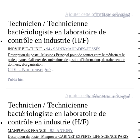
Ajouter cette offre à ma sélection
CDI
Non renseigné
Technicien / Technicienne
bactériologiste en laboratoire de
contrôle en industrie (H/F)
INOVIE BIO-CLINIC -
94 - SAINT-MAUR-DES-FOSSÉS
Description du poste : Missions Principal point de contact entre le médecin et le
patient, vous réaliserez des opérations de gestion d'information, de traitement de
données, d'organisation...
CDI - Non renseigné
Publié hier
Ajouter cette offre à ma sélection
Intérim
Non renseigné
Technicien / Technicienne
bactériologiste en laboratoire de
contrôle en industrie (H/F)
MANPOWER FRANCE -
92 - ANTONY
Description du poste : Manpower CABINET EXPERTS LIFE SCIENCE PARIS