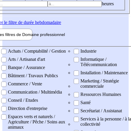
heures
er
le filtre de durée hebdomadaire
les filtres de
Domaine pro
fessionnel
ne professionel
Achats / Comptabilité / Gestion
Industrie
Arts / Artisanat d'art
Informatique /
Télécommunication
Banque / Assurance
Installation / Maintenance
Bâtiment / Travaux Publics
Marketing / Stratégie
Commerce / Vente
commerciale
Communication / Multimédia
Ressources Humaines
Conseil / Etudes
Santé
Direction d'entreprise
Secrétariat / Assistanat
Espaces verts et naturels /
Services à la personne / à l
Agriculture / Pêche / Soins aux
collectivité
animaux