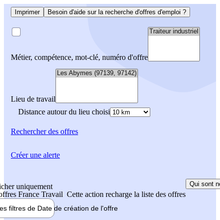
Imprimer
Besoin d'aide sur la recherche d'offres d'emploi ?
Métier, compétence, mot-clé, numéro d'offre
Lieu de travail
Distance autour du lieu choisi
Rechercher
des offres
Créer une alerte
Qui sont n
icher uniquement
 offres France Travail
Cette action recharge la liste des offres
les filtres de
Date de création
de l'offre