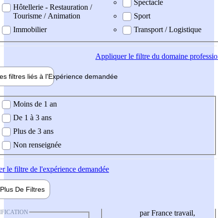
Spectacle
Hôtellerie - Restauration /
Tourisme / Animation
Sport
Immobilier
Transport / Logistique
Appliquer
le filtre du domaine professi
es filtres liés à l'
Expérience
demandée
ience demandée
Moins de 1 an
De 1 à 3 ans
Plus de 3 ans
Non renseignée
er
le filtre de l'expérience demandée
Plus De
Filtres
IFICATION
par France travail,