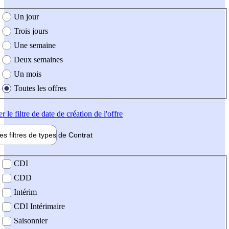
e création de l'offre
Un jour
Trois jours
Une semaine
Deux semaines
Un mois
Toutes les offres
er
le filtre de date de création de l'offre
les filtres de types de
Contrat
de contrat
CDI
CDD
Intérim
CDI Intérimaire
Saisonnier