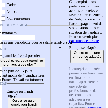
Cap emploi et ses
Cadre
partenaires pour ses
actions concrètes en
Non cadre
faveur du recrutement,
Non renseignée
de l’intégration et de
l’accompagnement de
IRE BRUT MINIMUM
ses collaborateurs en
situation de handicap.
re minimum
Pour en savoir plus,
consultez cet article
.
ssez une périodicité pour le salaire saisi
Entreprise adaptée
NITÉS
Qu'est-ce qu'une
z parmi les 1ers à postuler
entreprise adaptée
?
urquoi serez-vous parmi les
premiers à postuler ?
L'entreprise adaptée
es de plus de 15 jours,
permet à un travailleur
tant moins de 4 candidatures
en situation de
t France Travail est informé)
handicap d'exercer
ICAP
une activité
professionnelle dans
Employeur handi-
des conditions
engagé
adaptées à ses
Qu'est-ce qu'un
capacités. Pour en
employeur handi-
savoir plus,
consultez