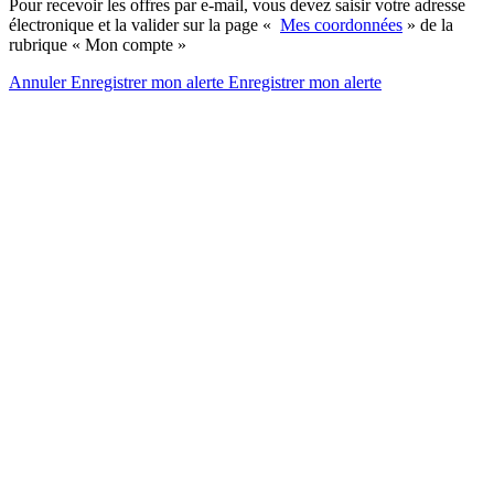
Pour recevoir les offres par e-mail, vous devez saisir votre adresse
électronique et la valider sur la page «
Mes coordonnées
» de la
rubrique « Mon compte »
Annuler
Enregistrer mon alerte
Enregistrer
mon alerte