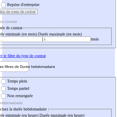
Reprise d'entreprise
plus
de types de contrat
 DE CONTRAT
ée de contrat
ée minimale (en mois)
Durée maximale (en mois)
mois
er
le filtre du type de contrat
les filtres de
Durée hebdo
madaire
 hebdomadaire
Temps plein
Temps partiel
Non renseignée
 HEBDOMADAIRE
cisez la durée hebdomadaire :
ée minimale (en heure)
Durée maximale (en heure)