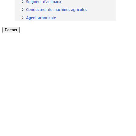
Fermer
Fermer
le détail de l'offre
/
Offre
sur
Offre précéden