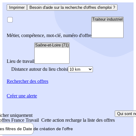
Imprimer
Besoin d'aide sur la recherche d'offres d'emploi ?
Métier, compétence, mot-clé, numéro d'offre
Lieu de travail
Distance autour du lieu choisi
Rechercher
des offres
Créer une alerte
Qui sont n
icher uniquement
 offres France Travail
Cette action recharge la liste des offres
les filtres de
Date de création
de l'offre