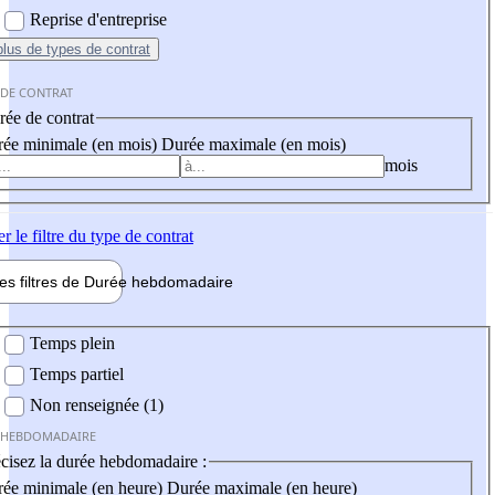
Reprise d'entreprise
plus
de types de contrat
 DE CONTRAT
ée de contrat
ée minimale (en mois)
Durée maximale (en mois)
mois
er
le filtre du type de contrat
les filtres de
Durée hebdo
madaire
 hebdomadaire
Temps plein
Temps partiel
Non renseignée (1)
 HEBDOMADAIRE
cisez la durée hebdomadaire :
ée minimale (en heure)
Durée maximale (en heure)