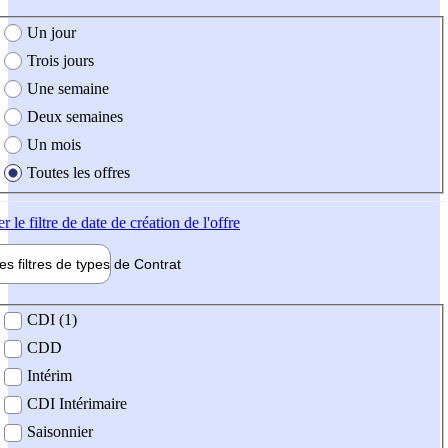
e création de l'offre
Un jour
Trois jours
Une semaine
Deux semaines
Un mois
Toutes les offres
er
le filtre de date de création de l'offre
les filtres de types de
Contrat
de contrat
CDI (1)
CDD
Intérim
CDI Intérimaire
Saisonnier