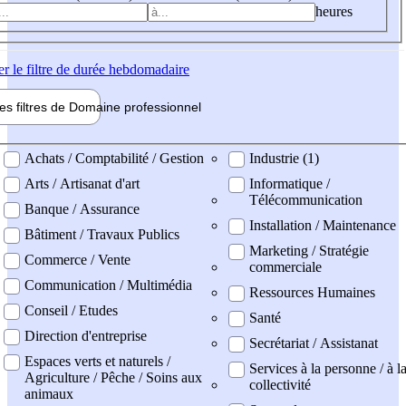
heures
er
le filtre de durée hebdomadaire
les filtres de
Domaine pro
fessionnel
ne professionel
Achats / Comptabilité / Gestion
Industrie (1)
Arts / Artisanat d'art
Informatique /
Télécommunication
Banque / Assurance
Installation / Maintenance
Bâtiment / Travaux Publics
Marketing / Stratégie
Commerce / Vente
commerciale
Communication / Multimédia
Ressources Humaines
Conseil / Etudes
Santé
Direction d'entreprise
Secrétariat / Assistanat
Espaces verts et naturels /
Services à la personne / à l
Agriculture / Pêche / Soins aux
collectivité
animaux