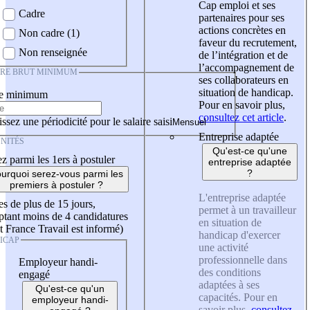
Cap emploi et ses
Cadre
partenaires pour ses
actions concrètes en
Non cadre (1)
faveur du recrutement,
Non renseignée
de l’intégration et de
l’accompagnement de
IRE BRUT MINIMUM
ses collaborateurs en
situation de handicap.
re minimum
Pour en savoir plus,
consultez cet article
.
ssez une périodicité pour le salaire saisi
Entreprise adaptée
NITÉS
Qu'est-ce qu'une
z parmi les 1ers à postuler
entreprise adaptée
?
urquoi serez-vous parmi les
premiers à postuler ?
L'entreprise adaptée
es de plus de 15 jours,
permet à un travailleur
tant moins de 4 candidatures
en situation de
t France Travail est informé)
handicap d'exercer
ICAP
une activité
professionnelle dans
Employeur handi-
des conditions
engagé
adaptées à ses
Qu'est-ce qu'un
capacités. Pour en
employeur handi-
savoir plus,
consultez