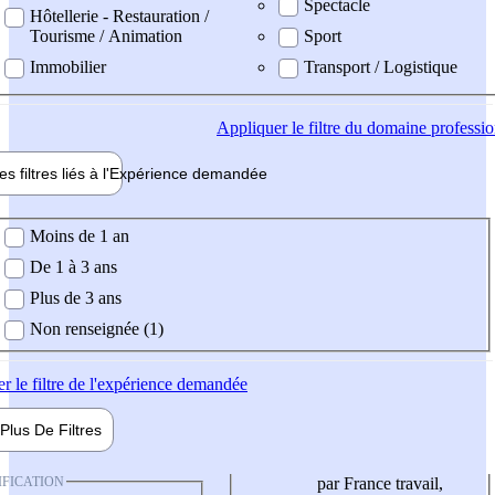
Spectacle
Hôtellerie - Restauration /
Tourisme / Animation
Sport
Immobilier
Transport / Logistique
Appliquer
le filtre du domaine professi
es filtres liés à l'
Expérience
demandée
ience demandée
Moins de 1 an
De 1 à 3 ans
Plus de 3 ans
Non renseignée (1)
er
le filtre de l'expérience demandée
Plus De
Filtres
IFICATION
par France travail,