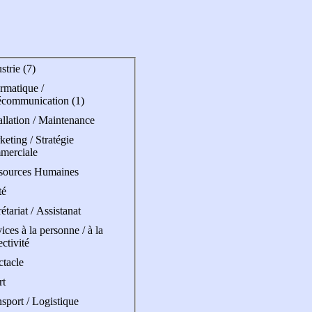
strie (7)
rmatique /
écommunication (1)
allation / Maintenance
eting / Stratégie
merciale
sources Humaines
té
étariat / Assistanat
ices à la personne / à la
ectivité
ctacle
rt
sport / Logistique