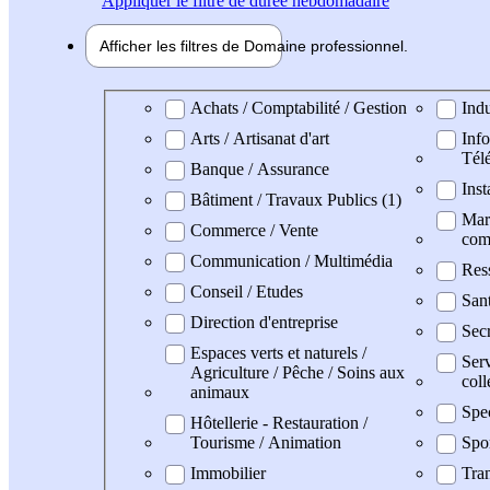
Appliquer
le filtre de durée hebdomadaire
Afficher les filtres de
Domaine pro
fessionnel
Domaine professionel
Achats / Comptabilité / Gestion
Indu
Arts / Artisanat d'art
Info
Tél
Banque / Assurance
Inst
Bâtiment / Travaux Publics (1)
Mark
Commerce / Vente
com
Communication / Multimédia
Res
Conseil / Etudes
San
Direction d'entreprise
Secr
Espaces verts et naturels /
Serv
Agriculture / Pêche / Soins aux
coll
animaux
Spe
Hôtellerie - Restauration /
Tourisme / Animation
Spo
Immobilier
Tran