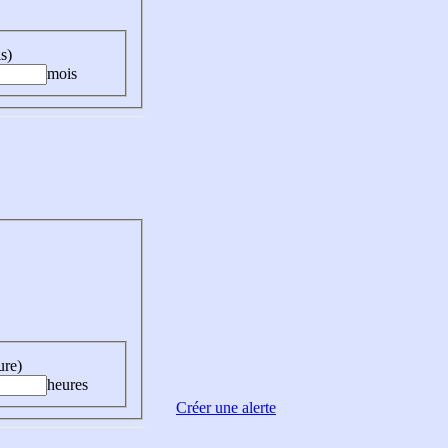
s)
mois
ure)
heures
Créer une alerte