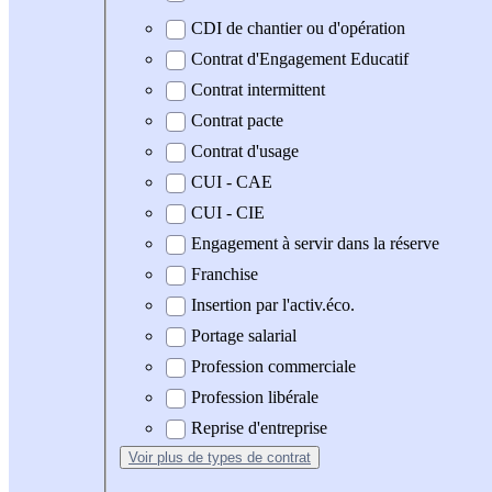
CDI de chantier ou d'opération
Contrat d'Engagement Educatif
Contrat intermittent
Contrat pacte
Contrat d'usage
CUI - CAE
CUI - CIE
Engagement à servir dans la réserve
Franchise
Insertion par l'activ.éco.
Portage salarial
Profession commerciale
Profession libérale
Reprise d'entreprise
Voir plus
de types de contrat