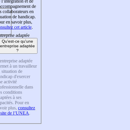
 l’intégration et de
’accompagnement de
s collaborateurs en
tuation de handicap.
ur en savoir plus,
nsultez cet article
.
treprise adaptée
Qu'est-ce qu'une
entreprise adaptée
?
entreprise adaptée
rmet à un travailleur
 situation de
ndicap d'exercer
e activité
ofessionnelle dans
s conditions
aptées à ses
pacités. Pour en
voir plus,
consultez
 site de l’UNEA
.