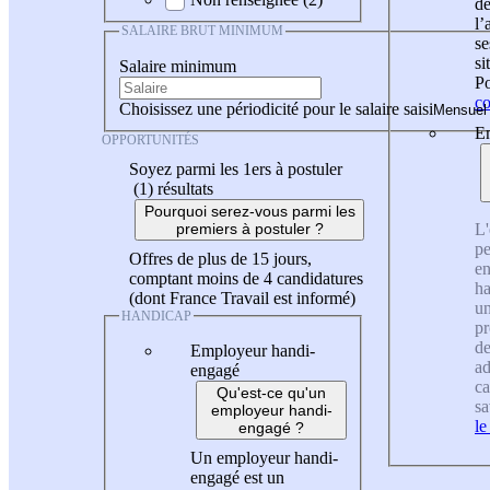
de
l
SALAIRE BRUT MINIMUM
se
si
Salaire minimum
Po
co
Choisissez une périodicité pour le salaire saisi
En
OPPORTUNITÉS
Soyez parmi les 1ers à postuler
(1)
résultats
Pourquoi serez-vous parmi les
L'
premiers à postuler ?
pe
Offres de plus de 15 jours,
en
comptant moins de 4 candidatures
ha
(dont France Travail est informé)
un
HANDICAP
pr
de
Employeur handi-
ad
engagé
ca
Qu'est-ce qu'un
sa
employeur handi-
le
engagé ?
Un employeur handi-
engagé est un