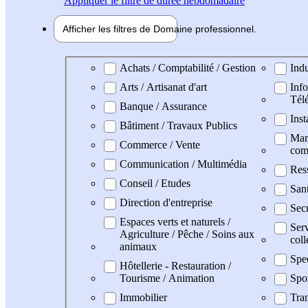
Appliquer
le filtre de durée hebdomadaire
Afficher les filtres de
Domaine pro
fessionnel
Domaine professionel
Achats / Comptabilité / Gestion
Indu
Arts / Artisanat d'art
Info
Tél
Banque / Assurance
Inst
Bâtiment / Travaux Publics
Mark
Commerce / Vente
com
Communication / Multimédia
Res
Conseil / Etudes
San
Direction d'entreprise
Secr
Espaces verts et naturels /
Serv
Agriculture / Pêche / Soins aux
coll
animaux
Spe
Hôtellerie - Restauration /
Tourisme / Animation
Spo
Immobilier
Tran