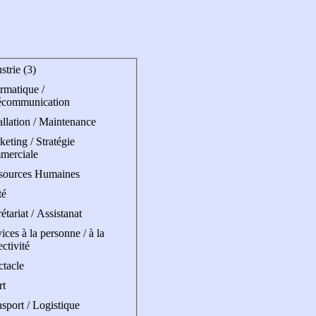
strie (3)
rmatique /
écommunication
allation / Maintenance
eting / Stratégie
merciale
sources Humaines
té
étariat / Assistanat
ices à la personne / à la
ectivité
ctacle
rt
sport / Logistique