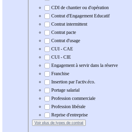
CDI de chantier ou d'opération
Contrat d'Engagement Educatif
Contrat intermittent
Contrat pacte
Contrat d'usage
CUI - CAE
CUI - CIE
Engagement à servir dans la réserve
Franchise
Insertion par l'activ.éco.
Portage salarial
Profession commerciale
Profession libérale
Reprise d'entreprise
Voir plus
de types de contrat