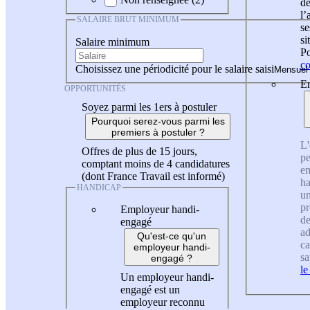
de
l
SALAIRE BRUT MINIMUM
se
si
Salaire minimum
Po
co
Choisissez une périodicité pour le salaire saisi
En
OPPORTUNITÉS
Soyez parmi les 1ers à postuler
Pourquoi serez-vous parmi les
premiers à postuler ?
L'
Offres de plus de 15 jours,
pe
comptant moins de 4 candidatures
en
(dont France Travail est informé)
ha
HANDICAP
un
pr
Employeur handi-
de
engagé
ad
Qu'est-ce qu'un
ca
employeur handi-
sa
engagé ?
le
Un employeur handi-
engagé est un
employeur reconnu