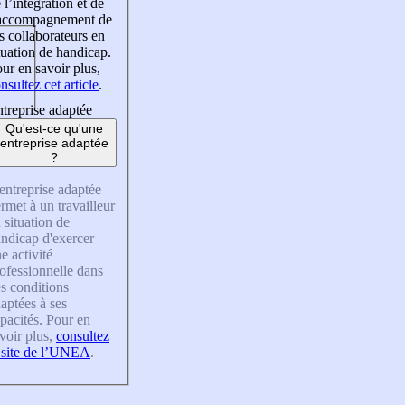
 l’intégration et de
’accompagnement de
s collaborateurs en
tuation de handicap.
ur en savoir plus,
nsultez cet article
.
treprise adaptée
Qu'est-ce qu'une
entreprise adaptée
?
entreprise adaptée
rmet à un travailleur
 situation de
ndicap d'exercer
e activité
ofessionnelle dans
s conditions
aptées à ses
pacités. Pour en
voir plus,
consultez
 site de l’UNEA
.