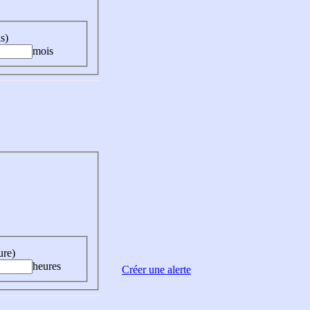
s)
mois
ure)
heures
Créer une alerte