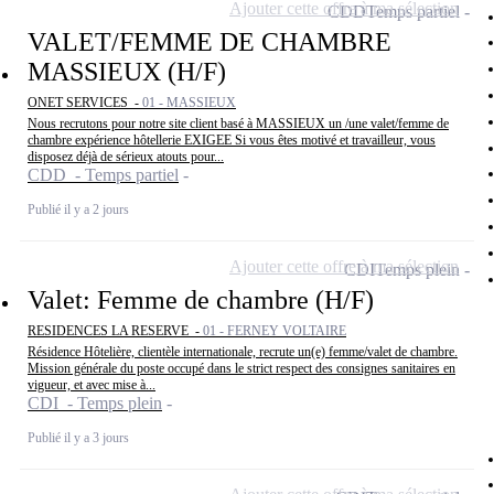
Ajouter cette offre à ma sélection
CDD
Temps partiel
VALET/FEMME DE CHAMBRE
MASSIEUX (H/F)
ONET SERVICES -
01 - MASSIEUX
Nous recrutons pour notre site client basé à MASSIEUX un /une valet/femme de
chambre expérience hôtellerie EXIGEE Si vous êtes motivé et travailleur, vous
disposez déjà de sérieux atouts pour...
CDD - Temps partiel
Publié il y a 2 jours
Ajouter cette offre à ma sélection
CDI
Temps plein
Valet: Femme de chambre (H/F)
RESIDENCES LA RESERVE -
01 - FERNEY VOLTAIRE
Résidence Hôtelière, clientèle internationale, recrute un(e) femme/valet de chambre.
Mission générale du poste occupé dans le strict respect des consignes sanitaires en
vigueur, et avec mise à...
CDI - Temps plein
Publié il y a 3 jours