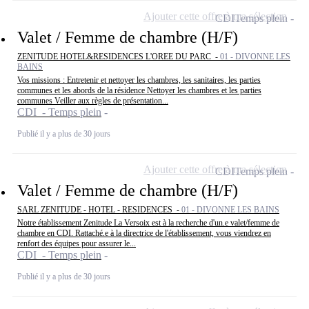
Ajouter cette offre à ma sélection
CDI
Temps plein
Valet / Femme de chambre (H/F)
ZENITUDE HOTEL&RESIDENCES L'OREE DU PARC -
01 - DIVONNE LES
BAINS
Vos missions : Entretenir et nettoyer les chambres, les sanitaires, les parties
communes et les abords de la résidence Nettoyer les chambres et les parties
communes Veiller aux règles de présentation...
CDI - Temps plein
Publié il y a plus de 30 jours
Ajouter cette offre à ma sélection
CDI
Temps plein
Valet / Femme de chambre (H/F)
SARL ZENITUDE - HOTEL - RESIDENCES -
01 - DIVONNE LES BAINS
Notre établissement Zenitude La Versoix est à la recherche d'un.e valet/femme de
chambre en CDI. Rattaché.e à la directrice de l'établissement, vous viendrez en
renfort des équipes pour assurer le...
CDI - Temps plein
Publié il y a plus de 30 jours