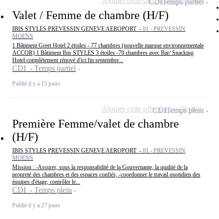
Ajouter cette offre à ma sélection
CDI
Temps partiel
Valet / Femme de chambre (H/F)
IBIS STYLES PREVESSIN GENEVE AEROPORT -
01 - PREVESSIN
MOENS
1 Bâtiment Greet Hotel 2 étoiles - 77 chambres (nouvelle marque environnementale
ACCOR) 1 Bâtiment Ibis STYLES 3 étoiles -79 chambres avec Bar/ Snacking
Hotel complètement rénové d'ici fin septembre...
CDI - Temps partiel
Publié il y a 15 jours
Ajouter cette offre à ma sélection
CDI
Temps plein
Première Femme/valet de chambre
(H/F)
IBIS STYLES PREVESSIN GENEVE AEROPORT -
01 - PREVESSIN
MOENS
Mission : -Assurer, sous la responsabilité de la Gouvernante, la qualité de la
propreté des chambres et des espaces confiés, -coordonner le travail quotidien des
équipes d'étage, contrôler le...
CDI - Temps plein
Publié il y a 27 jours