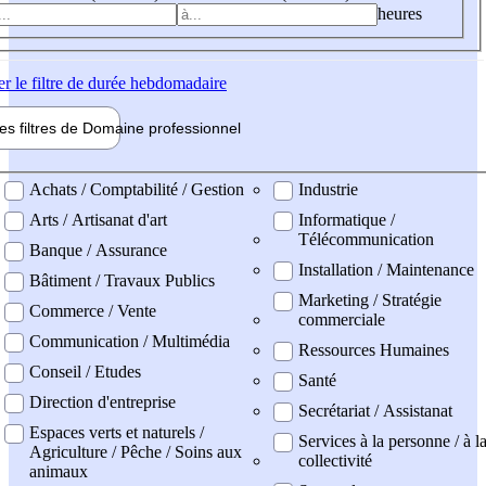
heures
er
le filtre de durée hebdomadaire
les filtres de
Domaine pro
fessionnel
ne professionel
Achats / Comptabilité / Gestion
Industrie
Arts / Artisanat d'art
Informatique /
Télécommunication
Banque / Assurance
Installation / Maintenance
Bâtiment / Travaux Publics
Marketing / Stratégie
Commerce / Vente
commerciale
Communication / Multimédia
Ressources Humaines
Conseil / Etudes
Santé
Direction d'entreprise
Secrétariat / Assistanat
Espaces verts et naturels /
Services à la personne / à l
Agriculture / Pêche / Soins aux
collectivité
animaux