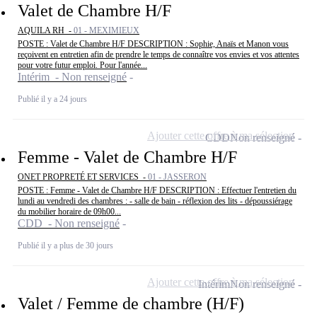
Valet de Chambre H/F
AQUILA RH -
01 - MEXIMIEUX
POSTE : Valet de Chambre H/F DESCRIPTION : Sophie, Anaïs et Manon vous
reçoivent en entretien afin de prendre le temps de connaître vos envies et vos attentes
pour votre futur emploi. Pour l'année...
Intérim - Non renseigné
Publié il y a 24 jours
Ajouter cette offre à ma sélection
CDD
Non renseigné
Femme - Valet de Chambre H/F
ONET PROPRETÉ ET SERVICES -
01 - JASSERON
POSTE : Femme - Valet de Chambre H/F DESCRIPTION : Effectuer l'entretien du
lundi au vendredi des chambres : - salle de bain - réflexion des lits - dépoussiérage
du mobilier horaire de 09h00...
CDD - Non renseigné
Publié il y a plus de 30 jours
Ajouter cette offre à ma sélection
Intérim
Non renseigné
Valet / Femme de chambre (H/F)