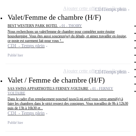
Ajouter cette offre à ma sélection
CDI
Temps plein
Valet/Femme de chambre (H/F)
BEST WESTERN PARK HOTEL -
01 - THOIRY
Nous recherchons un valet/femme de chambre pour compléter notre équipe
housekeeping. Vous êtes aussi soucieux(se) du détails, et aimez travailler en équipe,
ce poste est surement fait pour vous !...
CDI - Temps plein
Publié hier
Ajouter cette offre à ma sélection
CDI
Temps plein
Valet / Femme de chambre (H/F)
SAS SWISS APPARTHOTELS FERNEY-VOLTAIRE -
01 - FERNEY
VOLTAIRE
Dans le cadre d'un remplacement ponctuel jusqu'à mi avril vous serez amené(e) à
faire les chambres dans le strict respect des consignes. Vous travaillez de 9h à 12h30
puis de 13h à 16h30 et...
CDI - Temps plein
Publié hier