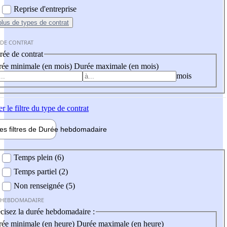
Reprise d'entreprise
plus
de types de contrat
 DE CONTRAT
ée de contrat
ée minimale (en mois)
Durée maximale (en mois)
mois
er
le filtre du type de contrat
les filtres de
Durée hebdo
madaire
 hebdomadaire
Temps plein (6)
Temps partiel (2)
Non renseignée (5)
 HEBDOMADAIRE
cisez la durée hebdomadaire :
ée minimale (en heure)
Durée maximale (en heure)