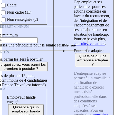
Cap emploi et ses
Cadre
partenaires pour ses
actions concrètes en
Non cadre (11)
faveur du recrutement,
Non renseignée (2)
de l’intégration et de
l’accompagnement de
IRE BRUT MINIMUM
ses collaborateurs en
situation de handicap.
re minimum
Pour en savoir plus,
consultez cet article
.
ssez une périodicité pour le salaire saisi
Entreprise adaptée
NITÉS
Qu'est-ce qu'une
z parmi les 1ers à postuler
entreprise adaptée
?
urquoi serez-vous parmi les
premiers à postuler ?
L'entreprise adaptée
es de plus de 15 jours,
permet à un travailleur
tant moins de 4 candidatures
en situation de
t France Travail est informé)
handicap d'exercer
ICAP
une activité
professionnelle dans
Employeur handi-
des conditions
engagé
adaptées à ses
Qu'est-ce qu'un
capacités. Pour en
employeur handi-
savoir plus,
consultez