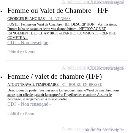
Ajouter cette offre à ma sélection
CDI
Non renseigné
Femme ou Valet de Chambre - H/F
GEORGES BLANC SAS -
01 - VONNAS
POSTE : Femme ou Valet de Chambre - H/F DESCRIPTION : Vos missions:
Durant la haute saison et selon vos disponibiitées - NETTOYAGE ET
RANGEMENT DES CHAMBRES et PARTIES COMMUNES - RENDRE
COMPTE A...
CDI - Non renseigné
Publié il y a 8 jours
Ajouter cette offre à ma sélection
CDI
Non renseigné
Femme / valet de chambre (H/F)
ATOUT TRAVAIL TEMPORAIRE -
01 - BOURG-EN-BRESSE
Description du poste : Vos missions En tant que Femme/Valet de chambre, vous
aurez pour rôle de garantir la propreté et l'hygiène des chambres Assurer le
nettoyage, le rangement et la mise en ordre...
CDI - Non renseigné
Publié il y a 8 jours
Ajouter cette offre à ma sélection
Intérim
Non renseigné