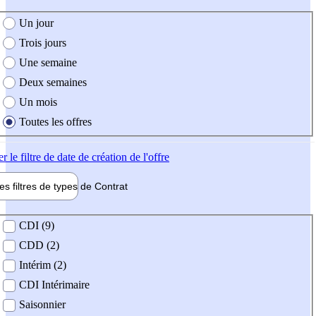
e création de l'offre
Un jour
Trois jours
Une semaine
Deux semaines
Un mois
Toutes les offres
er
le filtre de date de création de l'offre
les filtres de types de
Contrat
de contrat
CDI (9)
CDD (2)
Intérim (2)
CDI Intérimaire
Saisonnier