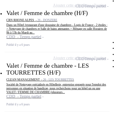
Ajouter cette offre à ma sélection
CDD
Temps partiel
Valet / Femme de chambre (H/F)
CRN RHONE ALPES -
26 - DONZERE
Dans un Hôtel /restaurant d'une douzaine de chambres - Logis de France - 2 étoiles :
> Nettoyage de chambres et Salle de bains attenantes > Ménage en salle Horaires de
9h à 13h du Mardi au...
CDD - Temps partiel
Publié il y a 6 jours
Ajouter cette offre à ma sélection
CDD
Temps partiel
Valet / Femme de chambre - LES
TOURRETTES (H/F)
CLEAN MANAGEMENT -
26 - LES TOURRETTES
Société de Nettoyage spécialisée en Hôtellerie, entreprise engagée pour l'emploi des
personnes en situation de handicap, nous recherchons pour un hôtel un ou une
VALET / FEMME DE CHAMBRE (plusieurs...
CDD - Temps partiel
Publié il y a 6 jours