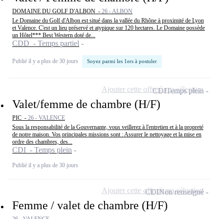
DOMAINE DU GOLF D'ALBON -
26 - ALBON
Le Domaine du Golf d'Albon est situé dans la vallée du Rhône à proximité de Lyon
et Valence. C'est un lieu préservé et atypique sur 120 hectares. Le Domaine possède
un Hôtel*** Best Western doté de...
CDD - Temps partiel
Publié il y a plus de 30 jours
Soyez parmi les 1ers à postuler
Ajouter cette offre à ma sélection
CDI
Temps plein
Valet/femme de chambre (H/F)
PIC -
26 - VALENCE
Sous la responsabilité de la Gouvernante, vous veillerez à l'entretien et à la propreté
de notre maison. Vos principales missions sont : Assurer le nettoyage et la mise en
ordre des chambres, des...
CDI - Temps plein
Publié il y a plus de 30 jours
Ajouter cette offre à ma sélection
CDI
Non renseigné
Femme / valet de chambre (H/F)