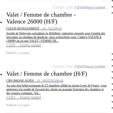
Ajouter cette offre à ma sélection
CDD
Temps partiel
Valet / Femme de chambre -
Valence 26000 (H/F)
CLEAN MANAGEMENT -
26 - VALENCE
Société de Nettoyage spécialisée en Hôtellerie, entreprise engagée pour l'emploi des
personnes en situation de handicap, nous recherchons pour 1 hôtel à VALENCE
(26000) un ou une VALET / FEMME DE...
CDD - Temps partiel
Publié il y a 4 jours
Ajouter cette offre à ma sélection
CDD
Temps partiel
Valet / Femme de chambre (H/F)
CRN RHONE ALPES -
26 - MONTELIMAR
Au sein d'un hôtel-restaurant de 25 chambres affilié au réseau Logis de France, vous
participez à la qualité de l'accueil des clients en assurant l'entretien des chambres et
des espaces communs. Vos...
CDD - Temps partiel
Publié il y a 6 jours