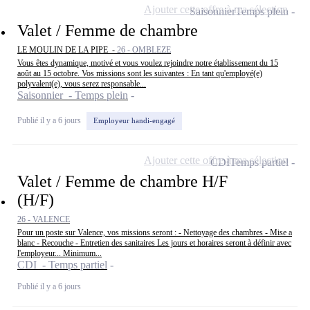
Ajouter cette offre à ma sélection
Saisonnier
Temps plein
Valet / Femme de chambre
LE MOULIN DE LA PIPE -
26 - OMBLEZE
Vous êtes dynamique, motivé et vous voulez rejoindre notre établissement du 15
août au 15 octobre. Vos missions sont les suivantes : En tant qu'employé(e)
polyvalent(e), vous serez responsable...
Saisonnier - Temps plein
Publié il y a 6 jours
Employeur handi-engagé
Ajouter cette offre à ma sélection
CDI
Temps partiel
Valet / Femme de chambre H/F
(H/F)
26 - VALENCE
Pour un poste sur Valence, vos missions seront : - Nettoyage des chambres - Mise a
blanc - Recouche - Entretien des sanitaires Les jours et horaires seront à définir avec
l'employeur... Minimum...
CDI - Temps partiel
Publié il y a 6 jours