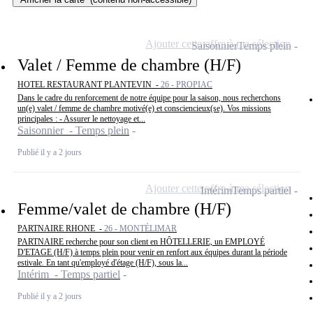
Ajouter cette offre à ma sélection
Saisonnier
Temps plein
Valet / Femme de chambre (H/F)
HOTEL RESTAURANT PLANTEVIN -
26 - PROPIAC
Dans le cadre du renforcement de notre équipe pour la saison, nous recherchons
un(e) valet / femme de chambre motivé(e) et consciencieux(se). Vos missions
principales : - Assurer le nettoyage et...
Saisonnier - Temps plein
Publié il y a 2 jours
Ajouter cette offre à ma sélection
Intérim
Temps partiel
Femme/valet de chambre (H/F)
PARTNAIRE RHONE -
26 - MONTÉLIMAR
PARTNAIRE recherche pour son client en HÔTELLERIE, un EMPLOYÉ
D'ETAGE (H/F) à temps plein pour venir en renfort aux équipes durant la période
estivale. En tant qu'employé d'étage (H/F), sous la...
Intérim - Temps partiel
Publié il y a 2 jours