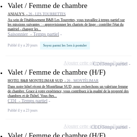
Valet / Femme de chambre
ANIALY'S -
26 - LES TOURRETTES
Au sein de l'établissement B&B Les Tourrettes, vous travaillez à temps partiel sur
les missions suivantes : - approvisionner les chariots de linge - contrôler l'état du
matériel - changer les...
Saisonnier - Temps partiel
Publié il y a 20 jours
Soyez parmi les 1ers à postuler
Ajouter cette offre à ma sélection
CDI
Temps partiel
Valet / Femme de chambre (H/F)
HOTEL B&B MONTELIMAR SUD -
26 - MONTÉLIMAR
Dans notre hôtel récent de Montélimar SUD, nous recherchons un valet/une femme
de chambre. Grace à votre expérience, vous contribuez à la qualité de la propreté des
chambres et de l'hôtel. Vous êtes...
CDI - Temps partiel
Publié il y a 23 jours
Ajouter cette offre à ma sélection
CDD
Temps partiel
Valet / Femme de chambre (H/F)