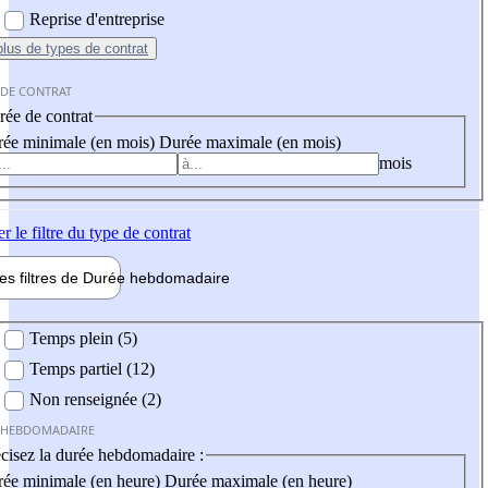
Reprise d'entreprise
plus
de types de contrat
 DE CONTRAT
ée de contrat
ée minimale (en mois)
Durée maximale (en mois)
mois
er
le filtre du type de contrat
les filtres de
Durée hebdo
madaire
 hebdomadaire
Temps plein (5)
Temps partiel (12)
Non renseignée (2)
 HEBDOMADAIRE
cisez la durée hebdomadaire :
ée minimale (en heure)
Durée maximale (en heure)