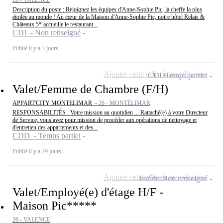
26 - VALENCE
Description du poste : Rejoignez les équipes d'Anne-Sophie Pic, la cheffe la plus
étoilée au monde ! Au cœur de la Maison d'Anne-Sophie Pic, notre hôtel Relais &
Châteaux 5* accueille le restaurant...
CDI - Non renseigné
Publié il y a 3 jours
Ajouter cette offre à ma sélection
CDD
Temps partiel
Valet/Femme de Chambre (F/H)
APPART'CITY MONTELIMAR -
26 - MONTÉLIMAR
RESPONSABILITÉS : Votre mission au quotidien ... Rattaché(e) à votre Directeur
de Service, vous avez pour mission de procéder aux opérations de nettoyage et
d'entretien des appartements et des...
CDD - Temps partiel
Publié il y a 29 jours
Ajouter cette offre à ma sélection
Intérim
Non renseigné
Valet/Employé(e) d'étage H/F -
Maison Pic*****
26 - VALENCE