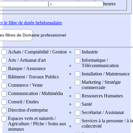
heures
er
le filtre de durée hebdomadaire
les filtres de
Domaine pro
fessionnel
ne professionel
Achats / Comptabilité / Gestion
Industrie
Arts / Artisanat d'art
Informatique /
Télécommunication
Banque / Assurance
Installation / Maintenance
Bâtiment / Travaux Publics
Marketing / Stratégie
Commerce / Vente
commerciale
Communication / Multimédia
Ressources Humaines
Conseil / Etudes
Santé
Direction d'entreprise
Secrétariat / Assistanat
Espaces verts et naturels /
Services à la personne / à l
Agriculture / Pêche / Soins aux
collectivité
animaux