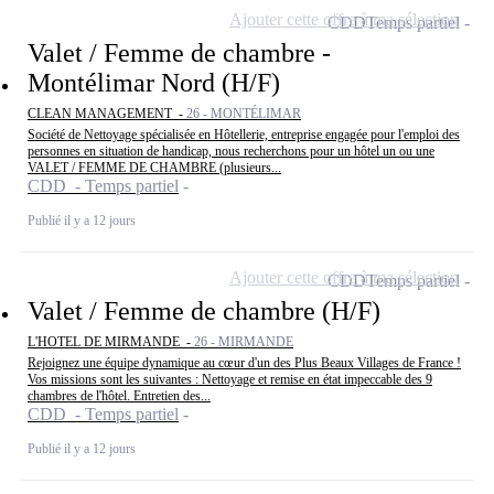
Ajouter cette offre à ma sélection
CDD
Temps partiel
Valet / Femme de chambre -
Montélimar Nord (H/F)
CLEAN MANAGEMENT -
26 - MONTÉLIMAR
Société de Nettoyage spécialisée en Hôtellerie, entreprise engagée pour l'emploi des
personnes en situation de handicap, nous recherchons pour un hôtel un ou une
VALET / FEMME DE CHAMBRE (plusieurs...
CDD - Temps partiel
Publié il y a 12 jours
Ajouter cette offre à ma sélection
CDD
Temps partiel
Valet / Femme de chambre (H/F)
L'HOTEL DE MIRMANDE -
26 - MIRMANDE
Rejoignez une équipe dynamique au cœur d'un des Plus Beaux Villages de France !
Vos missions sont les suivantes : Nettoyage et remise en état impeccable des 9
chambres de l'hôtel. Entretien des...
CDD - Temps partiel
Publié il y a 12 jours