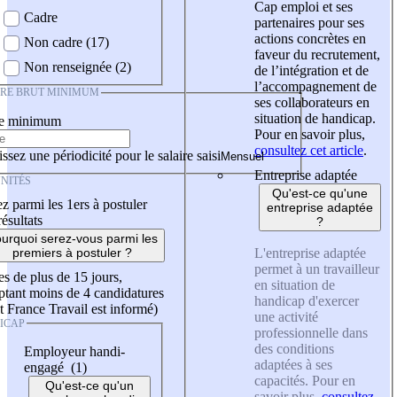
Cap emploi et ses
Cadre
partenaires pour ses
actions concrètes en
Non cadre (17)
faveur du recrutement,
Non renseignée (2)
de l’intégration et de
l’accompagnement de
IRE BRUT MINIMUM
ses collaborateurs en
situation de handicap.
re minimum
Pour en savoir plus,
consultez cet article
.
ssez une périodicité pour le salaire saisi
Entreprise adaptée
NITÉS
Qu'est-ce qu'une
z parmi les 1ers à postuler
entreprise adaptée
résultats
?
urquoi serez-vous parmi les
L'entreprise adaptée
premiers à postuler ?
permet à un travailleur
es de plus de 15 jours,
en situation de
tant moins de 4 candidatures
handicap d'exercer
t France Travail est informé)
une activité
ICAP
professionnelle dans
des conditions
Employeur handi-
adaptées à ses
engagé (1)
capacités. Pour en
Qu'est-ce qu'un
savoir plus,
consultez