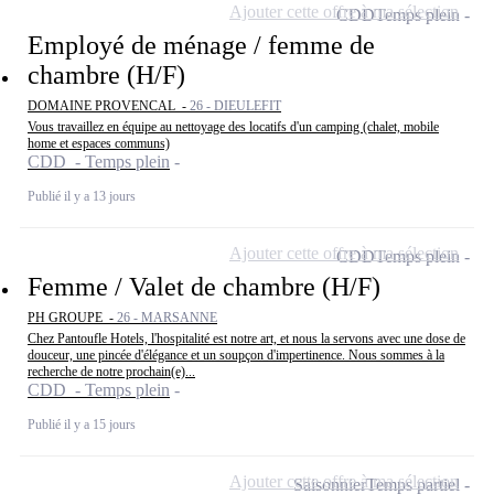
Ajouter cette offre à ma sélection
CDD
Temps plein
Employé de ménage / femme de
chambre (H/F)
DOMAINE PROVENCAL -
26 - DIEULEFIT
Vous travaillez en équipe au nettoyage des locatifs d'un camping (chalet, mobile
home et espaces communs)
CDD - Temps plein
Publié il y a 13 jours
Ajouter cette offre à ma sélection
CDD
Temps plein
Femme / Valet de chambre (H/F)
PH GROUPE -
26 - MARSANNE
Chez Pantoufle Hotels, l'hospitalité est notre art, et nous la servons avec une dose de
douceur, une pincée d'élégance et un soupçon d'impertinence. Nous sommes à la
recherche de notre prochain(e)...
CDD - Temps plein
Publié il y a 15 jours
Ajouter cette offre à ma sélection
Saisonnier
Temps partiel