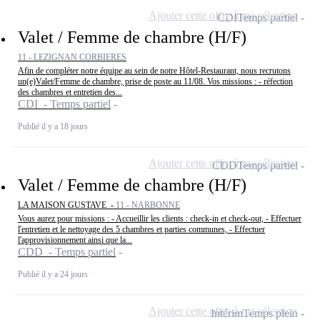
Ajouter cette offre à ma sélection
CDI
Temps partiel
Valet / Femme de chambre (H/F)
11 - LEZIGNAN CORBIERES
Afin de compléter notre équipe au sein de notre Hôtel-Restaurant, nous recrutons
un(e)Valet/Femme de chambre, prise de poste au 11/08. Vos missions : - réfection
des chambres et entretien des...
CDI - Temps partiel
Publié il y a 18 jours
Ajouter cette offre à ma sélection
CDD
Temps partiel
Valet / Femme de chambre (H/F)
LA MAISON GUSTAVE -
11 - NARBONNE
Vous aurez pour missions : - Accueillir les clients : check-in et check-out, - Effectuer
l'entretien et le nettoyage des 5 chambres et parties communes, - Effectuer
l'approvisionnement ainsi que la...
CDD - Temps partiel
Publié il y a 24 jours
Ajouter cette offre à ma sélection
Intérim
Temps plein