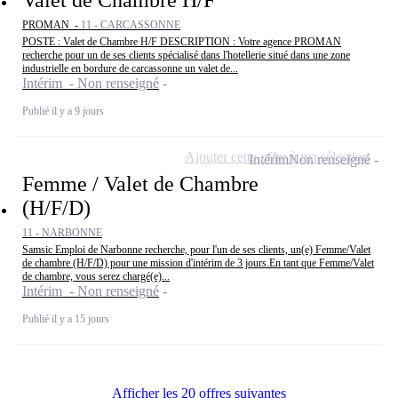
PROMAN -
11 - CARCASSONNE
POSTE : Valet de Chambre H/F DESCRIPTION : Votre agence PROMAN
recherche pour un de ses clients spécialisé dans l'hotellerie situé dans une zone
industrielle en bordure de carcassonne un valet de...
Intérim - Non renseigné
Publié il y a 9 jours
Ajouter cette offre à ma sélection
Intérim
Non renseigné
Femme / Valet de Chambre
(H/F/D)
11 - NARBONNE
Samsic Emploi de Narbonne recherche, pour l'un de ses clients, un(e) Femme/Valet
de chambre (H/F/D) pour une mission d'intérim de 3 jours.En tant que Femme/Valet
de chambre, vous serez chargé(e)...
Intérim - Non renseigné
Publié il y a 15 jours
Afficher les 20 offres suivantes