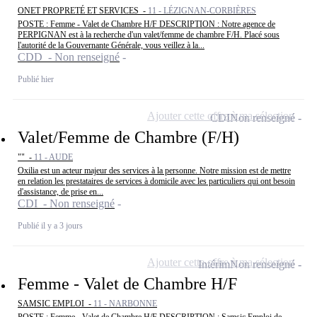
ONET PROPRETÉ ET SERVICES -
11 - LÉZIGNAN-CORBIÈRES
POSTE : Femme - Valet de Chambre H/F DESCRIPTION : Notre agence de
PERPIGNAN est à la recherche d'un valet/femme de chambre F/H. Placé sous
l'autorité de la Gouvernante Générale, vous veillez à la...
CDD - Non renseigné
Publié hier
Ajouter cette offre à ma sélection
CDI
Non renseigné
Valet/Femme de Chambre (F/H)
"" -
11 - AUDE
Oxilia est un acteur majeur des services à la personne. Notre mission est de mettre
en relation les prestataires de services à domicile avec les particuliers qui ont besoin
d'assistance, de prise en...
CDI - Non renseigné
Publié il y a 3 jours
Ajouter cette offre à ma sélection
Intérim
Non renseigné
Femme - Valet de Chambre H/F
SAMSIC EMPLOI -
11 - NARBONNE