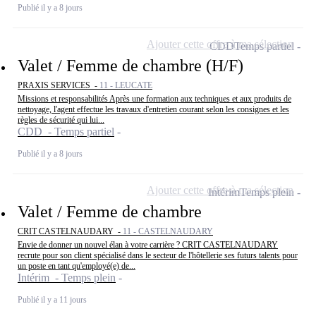
Publié il y a 8 jours
Ajouter cette offre à ma sélection
CDD
Temps partiel
Valet / Femme de chambre (H/F)
PRAXIS SERVICES -
11 - LEUCATE
Missions et responsabilités Après une formation aux techniques et aux produits de
nettoyage, l'agent effectue les travaux d'entretien courant selon les consignes et les
règles de sécurité qui lui...
CDD - Temps partiel
Publié il y a 8 jours
Ajouter cette offre à ma sélection
Intérim
Temps plein
Valet / Femme de chambre
CRIT CASTELNAUDARY -
11 - CASTELNAUDARY
Envie de donner un nouvel élan à votre carrière ? CRIT CASTELNAUDARY
recrute pour son client spécialisé dans le secteur de l'hôtellerie ses futurs talents pour
un poste en tant qu'employé(e) de...
Intérim - Temps plein
Publié il y a 11 jours