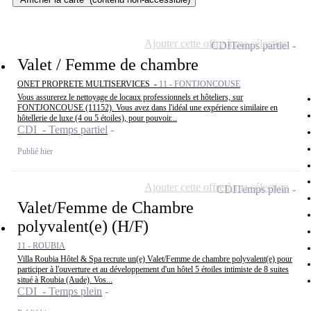
Ajouter cette offre à ma sélection
CDI
Temps partiel
Valet / Femme de chambre
ONET PROPRETE MULTISERVICES -
11 - FONTJONCOUSE
Vous assurerez le nettoyage de locaux professionnels et hôteliers, sur
FONTJONCOUSE (11152). Vous avez dans l'idéal une expérience similaire en
hôtellerie de luxe (4 ou 5 étoiles), pour pouvoir...
CDI - Temps partiel
Publié hier
Ajouter cette offre à ma sélection
CDI
Temps plein
Valet/Femme de Chambre
polyvalent(e) (H/F)
11 - ROUBIA
Villa Roubia Hôtel & Spa recrute un(e) Valet/Femme de chambre polyvalent(e) pour
participer à l'ouverture et au développement d'un hôtel 5 étoiles intimiste de 8 suites
situé à Roubia (Aude). Vos...
CDI - Temps plein