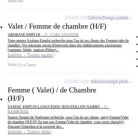
Publié hier
Ajouter cette offre à ma sélection
Intérim
Temps partiel
Valet / Femme de chambre (H/F)
AROBASE EMPLOI -
11 - CARCASSONNE
Votre agence Arobase Emploi recherche pour l'un de ses clients des Femme/valet de
chambre. Vos missions seront d'intervenir dans des établissements touristiques
(camping, hôtels, maison d'hôtes)...
Intérim - Temps partiel
Publié il y a 2 jours
Ajouter cette offre à ma sélection
Intérim
Temps plein
Femme ( Valet) / de Chambre
(H/F)
SAMSIC EMPLOI LANGUEDOC-ROUSSILLON NARBO -
11 -
NARBONNE
Samsic Emploi de Narbonne recherche, pour l'un de ses clients, un(e) Femme/Valet
de chambre (H/F/D) En tant que Femme/Valet de chambre, vous serez chargé(e)
d'assurer l'entretien et la propreté des...
Intérim - Temps plein