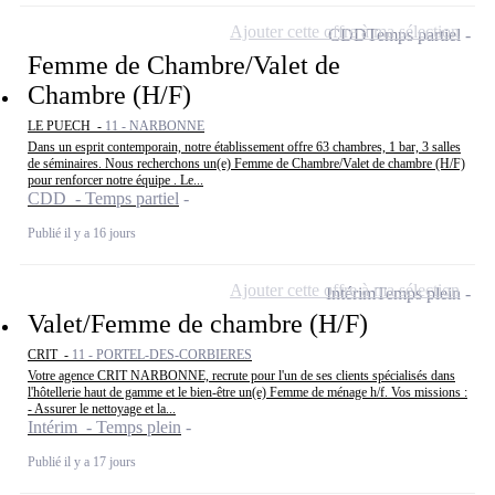
Ajouter cette offre à ma sélection
CDD
Temps partiel
Femme de Chambre/Valet de
Chambre (H/F)
LE PUECH -
11 - NARBONNE
Dans un esprit contemporain, notre établissement offre 63 chambres, 1 bar, 3 salles
de séminaires. Nous recherchons un(e) Femme de Chambre/Valet de chambre (H/F)
pour renforcer notre équipe . Le...
CDD - Temps partiel
Publié il y a 16 jours
Ajouter cette offre à ma sélection
Intérim
Temps plein
Valet/Femme de chambre (H/F)
CRIT -
11 - PORTEL-DES-CORBIERES
Votre agence CRIT NARBONNE, recrute pour l'un de ses clients spécialisés dans
l'hôtellerie haut de gamme et le bien-être un(e) Femme de ménage h/f. Vos missions :
- Assurer le nettoyage et la...
Intérim - Temps plein
Publié il y a 17 jours