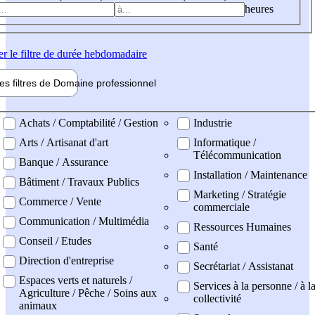
heures
er
le filtre de durée hebdomadaire
les filtres de
Domaine pro
fessionnel
ne professionel
Achats / Comptabilité / Gestion
Industrie
Arts / Artisanat d'art
Informatique /
Télécommunication
Banque / Assurance
Installation / Maintenance
Bâtiment / Travaux Publics
Marketing / Stratégie
Commerce / Vente
commerciale
Communication / Multimédia
Ressources Humaines
Conseil / Etudes
Santé
Direction d'entreprise
Secrétariat / Assistanat
Espaces verts et naturels /
Services à la personne / à l
Agriculture / Pêche / Soins aux
collectivité
animaux