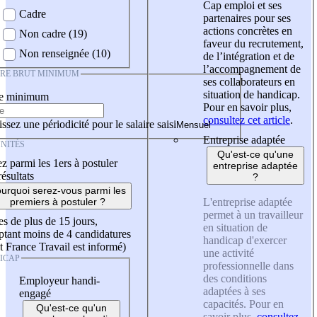
Cap emploi et ses
Cadre
partenaires pour ses
actions concrètes en
Non cadre (19)
faveur du recrutement,
Non renseignée (10)
de l’intégration et de
l’accompagnement de
IRE BRUT MINIMUM
ses collaborateurs en
situation de handicap.
re minimum
Pour en savoir plus,
consultez cet article
.
ssez une périodicité pour le salaire saisi
Entreprise adaptée
NITÉS
Qu'est-ce qu'une
z parmi les 1ers à postuler
entreprise adaptée
résultats
?
urquoi serez-vous parmi les
L'entreprise adaptée
premiers à postuler ?
permet à un travailleur
es de plus de 15 jours,
en situation de
tant moins de 4 candidatures
handicap d'exercer
t France Travail est informé)
une activité
ICAP
professionnelle dans
des conditions
Employeur handi-
adaptées à ses
engagé
capacités. Pour en
Qu'est-ce qu'un
savoir plus,
consultez