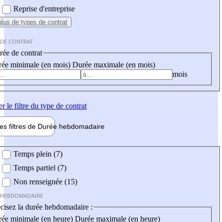
Reprise d'entreprise
plus
de types de contrat
 DE CONTRAT
ée de contrat
ée minimale (en mois)
Durée maximale (en mois)
mois
er
le filtre du type de contrat
les filtres de
Durée hebdo
madaire
 hebdomadaire
Temps plein (7)
Temps partiel (7)
Non renseignée (15)
 HEBDOMADAIRE
cisez la durée hebdomadaire :
ée minimale (en heure)
Durée maximale (en heure)