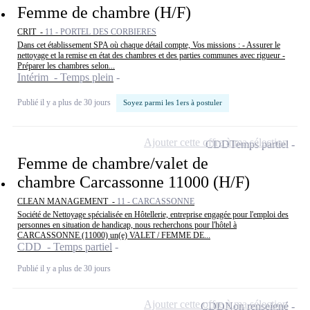
Femme de chambre (H/F)
CRIT -
11 - PORTEL DES CORBIERES
Dans cet établissement SPA où chaque détail compte, Vos missions : - Assurer le
nettoyage et la remise en état des chambres et des parties communes avec rigueur -
Préparer les chambres selon...
Intérim - Temps plein
Publié il y a plus de 30 jours
Soyez parmi les 1ers à postuler
Ajouter cette offre à ma sélection
CDD
Temps partiel
Femme de chambre/valet de
chambre Carcassonne 11000 (H/F)
CLEAN MANAGEMENT -
11 - CARCASSONNE
Société de Nettoyage spécialisée en Hôtellerie, entreprise engagée pour l'emploi des
personnes en situation de handicap, nous recherchons pour l'hôtel à
CARCASSONNE (11000) un(e) VALET / FEMME DE...
CDD - Temps partiel
Publié il y a plus de 30 jours
Ajouter cette offre à ma sélection
CDD
Non renseigné