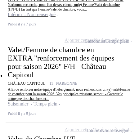
POSTE : Femme - Valet de Chambre H/F DESCRIPTION : Samsic Emploi de
Narbonne recherche, pour l'un de ses clients, un(e) Femme/Valet de chambre
(H/F/D) En tant que Femme/Valet de chambre, vous...
Intérim - Non renseigné
Publié il y a 7 jours
Ajouter cette offre à ma sélection
Saisonnier
Temps plein
Valet/Femme de chambre en
EXTRA "renforcement des équipes
pour saison 2026" F/H - Château
Capitoul
CHÂTEAU CAPITOUL -
11 - NARBONNE
Afin de renforcer notre équipe d'hébergement, nous recherchons un (e) valet/femme
de chambre pour la saison 2026. Vos principales missions seront : - Garantir le
nettoyage des chambres et...
Saisonnier - Temps plein
Publié il y a 9 jours
Ajouter cette offre à ma sélection
Intérim
Non renseigné
Valet de Chambre H/F