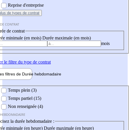
Reprise d'entreprise
plus
de types de contrat
 DE CONTRAT
ée de contrat
ée minimale (en mois)
Durée maximale (en mois)
mois
er
le filtre du type de contrat
les filtres de
Durée hebdo
madaire
 hebdomadaire
Temps plein (3)
Temps partiel (15)
Non renseignée (4)
 HEBDOMADAIRE
cisez la durée hebdomadaire :
ée minimale (en heure)
Durée maximale (en heure)