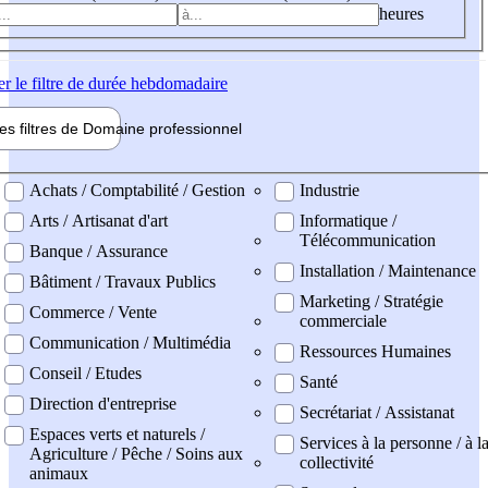
heures
er
le filtre de durée hebdomadaire
les filtres de
Domaine pro
fessionnel
ne professionel
Achats / Comptabilité / Gestion
Industrie
Arts / Artisanat d'art
Informatique /
Télécommunication
Banque / Assurance
Installation / Maintenance
Bâtiment / Travaux Publics
Marketing / Stratégie
Commerce / Vente
commerciale
Communication / Multimédia
Ressources Humaines
Conseil / Etudes
Santé
Direction d'entreprise
Secrétariat / Assistanat
Espaces verts et naturels /
Services à la personne / à l
Agriculture / Pêche / Soins aux
collectivité
animaux