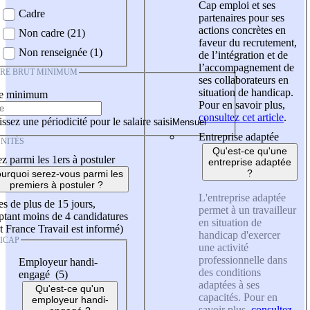
Cap emploi et ses
Cadre
partenaires pour ses
actions concrètes en
Non cadre (21)
faveur du recrutement,
Non renseignée (1)
de l’intégration et de
l’accompagnement de
IRE BRUT MINIMUM
ses collaborateurs en
situation de handicap.
re minimum
Pour en savoir plus,
consultez cet article
.
ssez une périodicité pour le salaire saisi
Entreprise adaptée
NITÉS
Qu'est-ce qu'une
z parmi les 1ers à postuler
entreprise adaptée
?
urquoi serez-vous parmi les
premiers à postuler ?
L'entreprise adaptée
es de plus de 15 jours,
permet à un travailleur
tant moins de 4 candidatures
en situation de
t France Travail est informé)
handicap d'exercer
ICAP
une activité
professionnelle dans
Employeur handi-
des conditions
engagé (5)
adaptées à ses
Qu'est-ce qu'un
capacités. Pour en
employeur handi-
savoir plus,
consultez