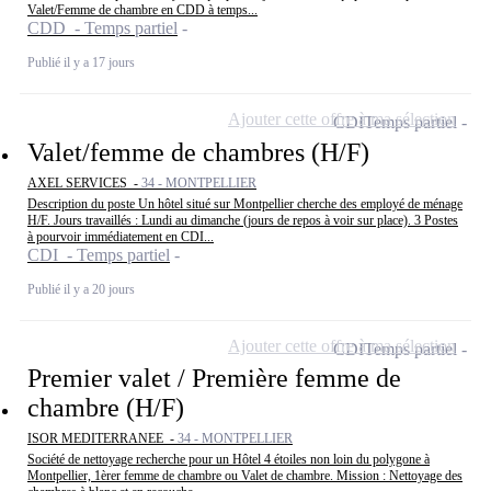
Valet/Femme de chambre en CDD à temps...
CDD - Temps partiel
Publié il y a 17 jours
Ajouter cette offre à ma sélection
CDI
Temps partiel
Valet/femme de chambres (H/F)
AXEL SERVICES -
34 - MONTPELLIER
Description du poste Un hôtel situé sur Montpellier cherche des employé de ménage
H/F. Jours travaillés : Lundi au dimanche (jours de repos à voir sur place). 3 Postes
à pourvoir immédiatement en CDI...
CDI - Temps partiel
Publié il y a 20 jours
Ajouter cette offre à ma sélection
CDI
Temps partiel
Premier valet / Première femme de
chambre (H/F)
ISOR MEDITERRANEE -
34 - MONTPELLIER
Société de nettoyage recherche pour un Hôtel 4 étoiles non loin du polygone à
Montpellier, 1èrer femme de chambre ou Valet de chambre. Mission : Nettoyage des