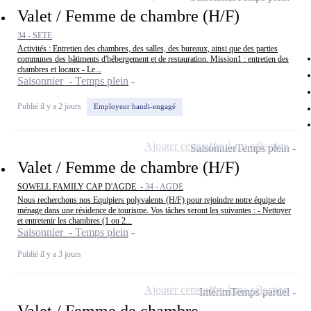
Valet / Femme de chambre (H/F)
34 - SETE
Activités : Entretien des chambres, des salles, des bureaux, ainsi que des parties
communes des bâtiments d'hébergement et de restauration. Mission1 : entretien des
chambres et locaux - Le...
Saisonnier - Temps plein
Publié il y a 2 jours
Employeur handi-engagé
Ajouter cette offre à ma sélection
Saisonnier
Temps plein
Valet / Femme de chambre (H/F)
SOWELL FAMILY CAP D'AGDE -
34 - AGDE
Nous recherchons nos Equipiers polyvalents (H/F) pour rejoindre notre équipe de
ménage dans une résidence de tourisme. Vos tâches seront les suivantes : - Nettoyer
et entretenir les chambres (1 ou 2...
Saisonnier - Temps plein
Publié il y a 3 jours
Ajouter cette offre à ma sélection
Intérim
Temps partiel