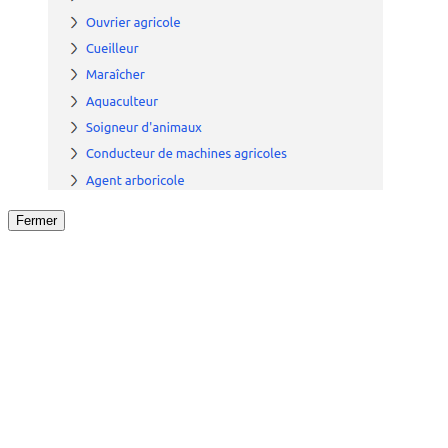
Fermer
Fermer
le détail de l'offre
/
Offre
sur
Offre précéden