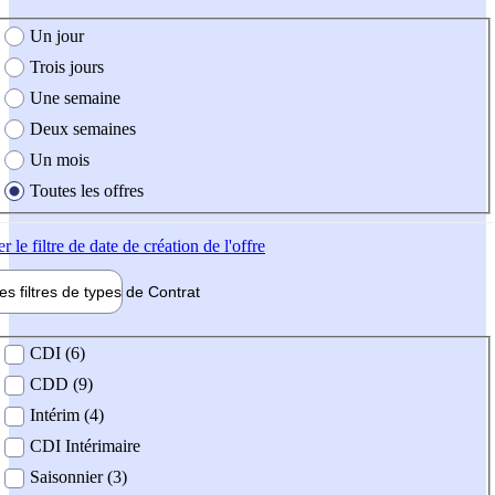
e création de l'offre
Un jour
Trois jours
Une semaine
Deux semaines
Un mois
Toutes les offres
er
le filtre de date de création de l'offre
les filtres de types de
Contrat
de contrat
CDI (6)
CDD (9)
Intérim (4)
CDI Intérimaire
Saisonnier (3)