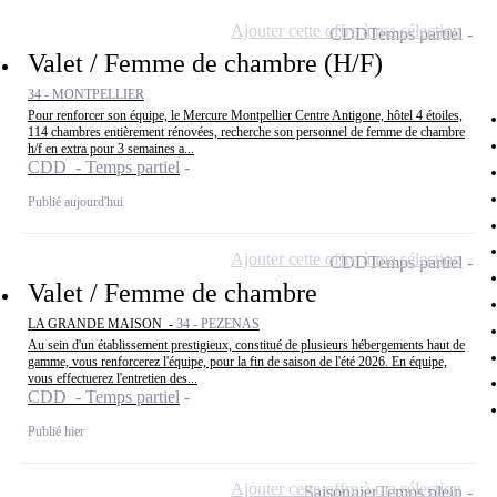
Ajouter cette offre à ma sélection
CDD
Temps partiel
Valet / Femme de chambre (H/F)
34 - MONTPELLIER
Pour renforcer son équipe, le Mercure Montpellier Centre Antigone, hôtel 4 étoiles,
114 chambres entièrement rénovées, recherche son personnel de femme de chambre
h/f en extra pour 3 semaines a...
CDD - Temps partiel
Publié aujourd'hui
Ajouter cette offre à ma sélection
CDD
Temps partiel
Valet / Femme de chambre
LA GRANDE MAISON -
34 - PEZENAS
Au sein d'un établissement prestigieux, constitué de plusieurs hébergements haut de
gamme, vous renforcerez l'équipe, pour la fin de saison de l'été 2026. En équipe,
vous effectuerez l'entretien des...
CDD - Temps partiel
Publié hier
Ajouter cette offre à ma sélection
Saisonnier
Temps plein