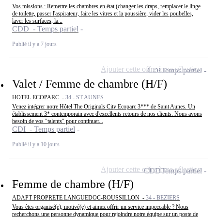
Vos missions : Remettre les chambres en état (changer les draps, remplacer le linge
de toilette, passer l'aspirateur, faire les vitres et la poussière, vider les poubelles,
laver les surfaces, la...
CDD - Temps partiel
Publié il y a 7 jours
Ajouter cette offre à ma sélection
CDI
Temps partiel
Valet / Femme de chambre (H/F)
HOTEL ECOPARC -
34 - ST AUNES
Venez intégrer notre Hôtel The Originals City Ecoparc 3*** de Saint Aunes. Un
établissement 3* contemporain avec d'excellents retours de nos clients. Nous avons
besoin de vos "talents" pour continuer...
CDI - Temps partiel
Publié il y a 10 jours
Ajouter cette offre à ma sélection
CDD
Temps partiel
Femme de chambre (H/F)
ADAPT PROPRETE LANGUEDOC-ROUSSILLON -
34 - BEZIERS
Vous êtes organisé(e), motivé(e) et aimez offrir un service impeccable ? Nous
recherchons une personne dynamique pour rejoindre notre équipe sur un poste de