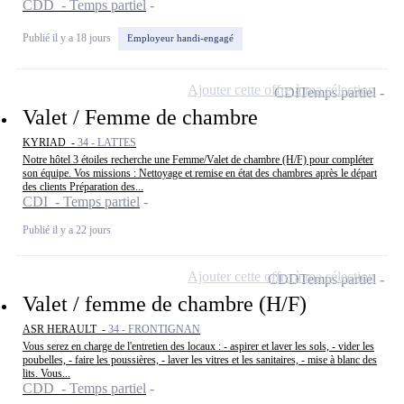
CDD - Temps partiel
Publié il y a 18 jours
Employeur handi-engagé
Ajouter cette offre à ma sélection
CDI
Temps partiel
Valet / Femme de chambre
KYRIAD -
34 - LATTES
Notre hôtel 3 étoiles recherche une Femme/Valet de chambre (H/F) pour compléter
son équipe. Vos missions : Nettoyage et remise en état des chambres après le départ
des clients Préparation des...
CDI - Temps partiel
Publié il y a 22 jours
Ajouter cette offre à ma sélection
CDD
Temps partiel
Valet / femme de chambre (H/F)
ASR HERAULT -
34 - FRONTIGNAN
Vous serez en charge de l'entretien des locaux : - aspirer et laver les sols, - vider les
poubelles, - faire les poussières, - laver les vitres et les sanitaires, - mise à blanc des
lits. Vous...
CDD - Temps partiel