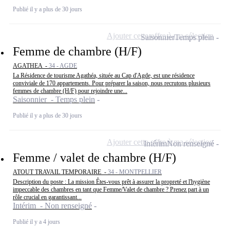
Publié il y a plus de 30 jours
Ajouter cette offre à ma sélection
Saisonnier
Temps plein
Femme de chambre (H/F)
AGATHEA -
34 - AGDE
La Résidence de tourisme Agathéa, située au Cap d'Agde, est une résidence
conviviale de 170 appartements. Pour préparer la saison, nous recrutons plusieurs
femmes de chambre (H/F) pour rejoindre une...
Saisonnier - Temps plein
Publié il y a plus de 30 jours
Ajouter cette offre à ma sélection
Intérim
Non renseigné
Femme / valet de chambre (H/F)
ATOUT TRAVAIL TEMPORAIRE -
34 - MONTPELLIER
Description du poste : La mission Êtes-vous prêt à assurer la propreté et l'hygiène
impeccable des chambres en tant que Femme/Valet de chambre ? Prenez part à un
rôle crucial en garantissant...
Intérim - Non renseigné
Publié il y a 4 jours