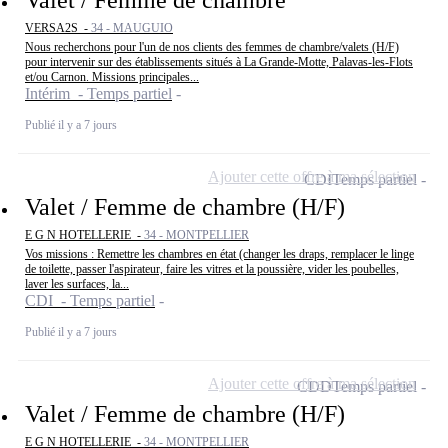
Valet / Femme de chambre
VERSA2S -
34 - MAUGUIO
Nous recherchons pour l'un de nos clients des femmes de chambre/valets (H/F)
pour intervenir sur des établissements situés à La Grande-Motte, Palavas-les-Flots
et/ou Carnon. Missions principales...
Intérim - Temps partiel
Publié il y a 7 jours
Ajouter cette offre à ma sélection
CDI
Temps partiel
Valet / Femme de chambre (H/F)
E G N HOTELLERIE -
34 - MONTPELLIER
Vos missions : Remettre les chambres en état (changer les draps, remplacer le linge
de toilette, passer l'aspirateur, faire les vitres et la poussière, vider les poubelles,
laver les surfaces, la...
CDI - Temps partiel
Publié il y a 7 jours
Ajouter cette offre à ma sélection
CDD
Temps partiel
Valet / Femme de chambre (H/F)
E G N HOTELLERIE -
34 - MONTPELLIER