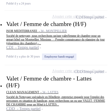
Publié il y a 24 jours
Ajouter cette offre à ma sélection
CDI
Temps partiel
Valet / Femme de chambre (H/F)
ISOR MEDITERRANEE -
34 - MONTPELLIER
Société de nettoyage, nous recherchons un/une valet/femme de chambre pour un
appart hôtel sur Montpellier. Missions : - Prendre connaissance du planning du jour
(répartition des chambres) -...
CDI - Temps partiel
Publié il y a plus de 30 jours
Employeur handi-engagé
Ajouter cette offre à ma sélection
CDD
Temps partiel
Valet / Femme de chambre - Lattes
(H/F)
CLEAN MANAGEMENT -
34 - LATTES
Société de Nettoyage spécialisée en Hôtellerie, entreprise engagée pour l'emploi des
personnes en situation de handicap, nous recherchons un ou une VALET / FEMME
DE CHAMBRE pour un Hôtel à LATTES...
CDD - Temps partiel