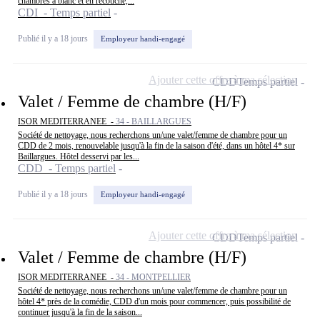
chambres à blanc et en recouche,...
CDI - Temps partiel
Publié il y a 18 jours
Employeur handi-engagé
Ajouter cette offre à ma sélection
CDD
Temps partiel
Valet / Femme de chambre (H/F)
ISOR MEDITERRANEE -
34 - BAILLARGUES
Société de nettoyage, nous recherchons un/une valet/femme de chambre pour un
CDD de 2 mois, renouvelable jusqu'à la fin de la saison d'été, dans un hôtel 4* sur
Baillargues. Hôtel desservi par les...
CDD - Temps partiel
Publié il y a 18 jours
Employeur handi-engagé
Ajouter cette offre à ma sélection
CDD
Temps partiel
Valet / Femme de chambre (H/F)
ISOR MEDITERRANEE -
34 - MONTPELLIER
Société de nettoyage, nous recherchons un/une valet/femme de chambre pour un
hôtel 4* près de la comédie, CDD d'un mois pour commencer, puis possibilité de
continuer jusqu'à la fin de la saison...