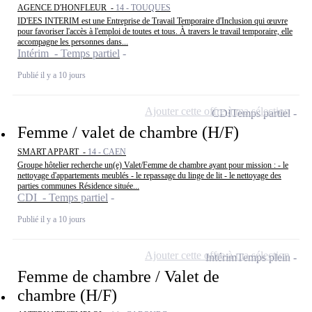
AGENCE D'HONFLEUR -
14 - TOUQUES
ID'EES INTERIM est une Entreprise de Travail Temporaire d'Inclusion qui œuvre
pour favoriser l'accès à l'emploi de toutes et tous. À travers le travail temporaire, elle
accompagne les personnes dans...
Intérim - Temps partiel
Publié il y a 10 jours
Ajouter cette offre à ma sélection
CDI
Temps partiel
Femme / valet de chambre (H/F)
SMART APPART -
14 - CAEN
Groupe hôtelier recherche un(e) Valet/Femme de chambre ayant pour mission : - le
nettoyage d'appartements meublés - le repassage du linge de lit - le nettoyage des
parties communes Résidence située...
CDI - Temps partiel
Publié il y a 10 jours
Ajouter cette offre à ma sélection
Intérim
Temps plein
Femme de chambre / Valet de
chambre (H/F)