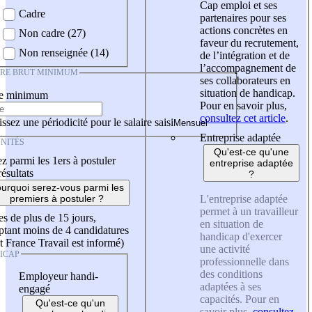
Cap emploi et ses
Cadre
partenaires pour ses
actions concrètes en
Non cadre (27)
faveur du recrutement,
Non renseignée (14)
de l’intégration et de
l’accompagnement de
IRE BRUT MINIMUM
ses collaborateurs en
situation de handicap.
re minimum
Pour en savoir plus,
consultez cet article
.
ssez une périodicité pour le salaire saisi
Entreprise adaptée
NITÉS
Qu'est-ce qu'une
z parmi les 1ers à postuler
entreprise adaptée
résultats
?
urquoi serez-vous parmi les
L'entreprise adaptée
premiers à postuler ?
permet à un travailleur
es de plus de 15 jours,
en situation de
tant moins de 4 candidatures
handicap d'exercer
t France Travail est informé)
une activité
ICAP
professionnelle dans
des conditions
Employeur handi-
adaptées à ses
engagé
capacités. Pour en
Qu'est-ce qu'un
savoir plus,
consultez