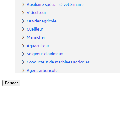
Fermer
Fermer
le détail de l'offre
/
Offre
sur
Offre précéden