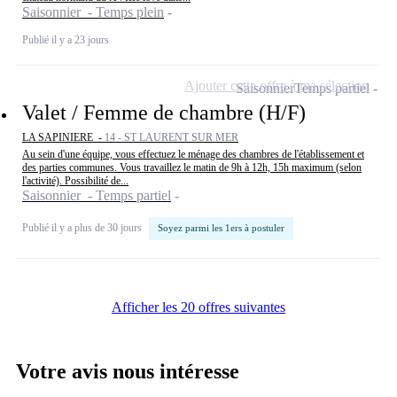
Saisonnier - Temps plein
Publié il y a 23 jours
Ajouter cette offre à ma sélection
Saisonnier
Temps partiel
Valet / Femme de chambre (H/F)
LA SAPINIERE -
14 - ST LAURENT SUR MER
Au sein d'une équipe, vous effectuez le ménage des chambres de l'établissement et
des parties communes. Vous travaillez le matin de 9h à 12h, 15h maximum (selon
l'activité). Possibilité de...
Saisonnier - Temps partiel
Publié il y a plus de 30 jours
Soyez parmi les 1ers à postuler
Afficher les 20 offres suivantes
Votre avis nous intéresse