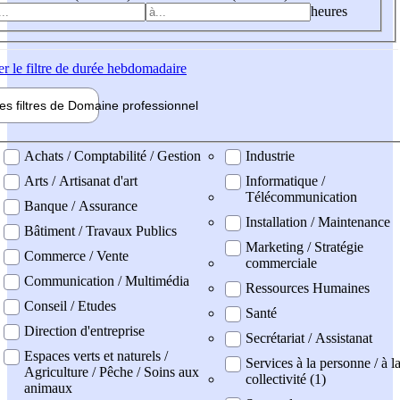
heures
er
le filtre de durée hebdomadaire
les filtres de
Domaine pro
fessionnel
ne professionel
Achats / Comptabilité / Gestion
Industrie
Arts / Artisanat d'art
Informatique /
Télécommunication
Banque / Assurance
Installation / Maintenance
Bâtiment / Travaux Publics
Marketing / Stratégie
Commerce / Vente
commerciale
Communication / Multimédia
Ressources Humaines
Conseil / Etudes
Santé
Direction d'entreprise
Secrétariat / Assistanat
Espaces verts et naturels /
Services à la personne / à l
Agriculture / Pêche / Soins aux
collectivité (1)
animaux