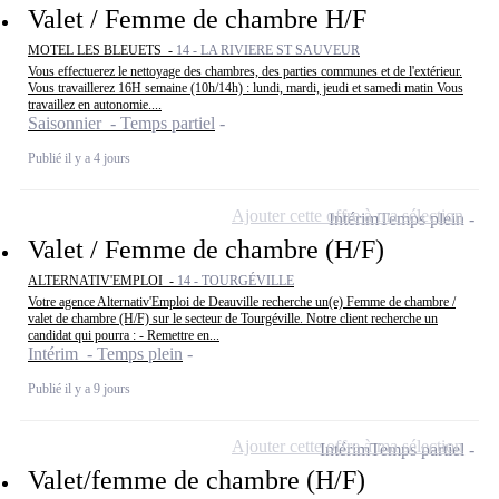
Valet / Femme de chambre H/F
MOTEL LES BLEUETS -
14 - LA RIVIERE ST SAUVEUR
Vous effectuerez le nettoyage des chambres, des parties communes et de l'extérieur.
Vous travaillerez 16H semaine (10h/14h) : lundi, mardi, jeudi et samedi matin Vous
travaillez en autonomie....
Saisonnier - Temps partiel
Publié il y a 4 jours
Ajouter cette offre à ma sélection
Intérim
Temps plein
Valet / Femme de chambre (H/F)
ALTERNATIV'EMPLOI -
14 - TOURGÉVILLE
Votre agence Alternativ'Emploi de Deauville recherche un(e) Femme de chambre /
valet de chambre (H/F) sur le secteur de Tourgéville. Notre client recherche un
candidat qui pourra : - Remettre en...
Intérim - Temps plein
Publié il y a 9 jours
Ajouter cette offre à ma sélection
Intérim
Temps partiel
Valet/femme de chambre (H/F)