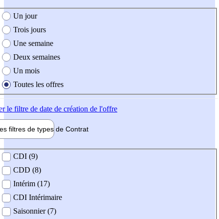
e création de l'offre
Un jour
Trois jours
Une semaine
Deux semaines
Un mois
Toutes les offres
er
le filtre de date de création de l'offre
les filtres de types de
Contrat
de contrat
CDI (9)
CDD (8)
Intérim (17)
CDI Intérimaire
Saisonnier (7)