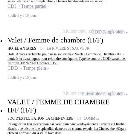
saison été : avril à fin septembre 25 heures hebdomadaires en saison...
CDI - Temps partiel
Publié il y a 16 jours
Ajouter cette offre à ma sélection
CDD
Temps plein
Valet / Femme de chambre (H/F)
HOTEL ANTARES -
14 - LA RIVIERE ST SAUVEUR
Hôtel Antares recherche pour sa saison estivale Valets / Femme de Chambre (H/F)
motivés et dynamiques pour rejoindre son équipe. Type de contrat : CDD saisonnier
jusqu'au 30/09/2026 Horaires : 35...
CDD - Temps plein
Publié il y a 16 jours
Ajouter cette offre à ma sélection
Saisonnier
Temps plein
VALET / FEMME DE CHAMBRE
H/F (H/F)
SOC D'EXPLOITATION LA CHENEVIERE -
14 - COMMES
Rejoignez un lieu d'exception Au cœur d'un parc verdoyant entre Bayeux et Omaha
Beach, , se dévoile une splendide demeure au charme exquis. La Chenevière, élégant
château normand du XVIIIè lové dans...