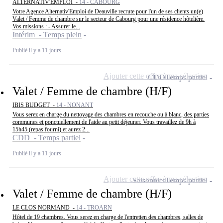
ALTERNATIV'EMPLOI -
14 - CABOURG
Votre Agence Alternativ'Emploi de Deauville recrute pour l'un de ses clients un(e)
Valet / Femme de chambre sur le secteur de Cabourg pour une résidence hôtelière.
Vos missions : - Assurer le...
Intérim - Temps plein
Publié il y a 11 jours
Ajouter cette offre à ma sélection
CDD
Temps partiel
Valet / Femme de chambre (H/F)
IBIS BUDGET -
14 - NONANT
Vous serez en charge du nettoyage des chambres en recouche ou à blanc, des parties
communes et ponctuellement de l'aide au petit déjeuner. Vous travaillez de 9h à
15h45 (repas fourni) et aurez 2...
CDD - Temps partiel
Publié il y a 11 jours
Ajouter cette offre à ma sélection
Saisonnier
Temps partiel
Valet / Femme de chambre (H/F)
LE CLOS NORMAND -
14 - TROARN
Hôtel de 19 chambres. Vous serez en charge de l'entretien des chambres, salles de