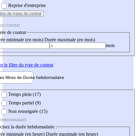
Reprise d'entreprise
plus
de types de contrat
 DE CONTRAT
ée de contrat
ée minimale (en mois)
Durée maximale (en mois)
mois
er
le filtre du type de contrat
les filtres de
Durée hebdo
madaire
 hebdomadaire
Temps plein (17)
Temps partiel (9)
Non renseignée (15)
 HEBDOMADAIRE
cisez la durée hebdomadaire :
ée minimale (en heure)
Durée maximale (en heure)