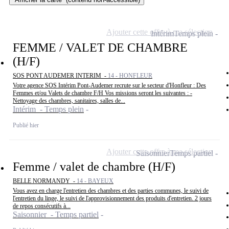
Ajouter cette offre à ma sélection
Intérim
Temps plein
FEMME / VALET DE CHAMBRE
(H/F)
SOS PONT AUDEMER INTERIM -
14 - HONFLEUR
Votre agence SOS Intérim Pont-Audemer recrute sur le secteur d'Honfleur : Des
Femmes et/ou Valets de chambre F/H Vos missions seront les suivantes : -
Nettoyage des chambres, sanitaires, salles de...
Intérim - Temps plein
Publié hier
Ajouter cette offre à ma sélection
Saisonnier
Temps partiel
Femme / valet de chambre (H/F)
BELLE NORMANDY -
14 - BAYEUX
Vous avez en charge l'entretien des chambres et des parties communes, le suivi de
l'entretien du linge, le suivi de l'approvisionnement des produits d'entretien. 2 jours
de repos consécutifs à...
Saisonnier - Temps partiel