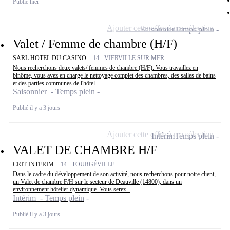
Publié hier
Ajouter cette offre à ma sélection
Saisonnier
Temps plein
Valet / Femme de chambre (H/F)
SARL HOTEL DU CASINO -
14 - VIERVILLE SUR MER
Nous recherchons deux valets/ femmes de chambre (H/F). Vous travaillez en
binôme, vous avez en charge le nettoyage complet des chambres, des salles de bains
et des parties communes de l'hôtel....
Saisonnier - Temps plein
Publié il y a 3 jours
Ajouter cette offre à ma sélection
Intérim
Temps plein
VALET DE CHAMBRE H/F
CRIT INTERIM -
14 - TOURGÉVILLE
Dans le cadre du développement de son activité, nous recherchons pour notre client,
un Valet de chambre F/H sur le secteur de Deauville (14800), dans un
environnement hôtelier dynamique. Vous serez...
Intérim - Temps plein
Publié il y a 3 jours