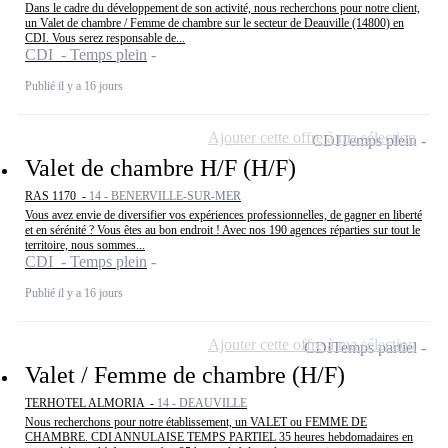
Dans le cadre du développement de son activité, nous recherchons pour notre client,
un Valet de chambre / Femme de chambre sur le secteur de Deauville (14800) en
CDI. Vous serez responsable de...
CDI - Temps plein
Publié il y a 16 jours
Ajouter cette offre à ma sélection
CDI
Temps plein
Valet de chambre H/F (H/F)
RAS 1170 -
14 - BENERVILLE-SUR-MER
Vous avez envie de diversifier vos expériences professionnelles, de gagner en liberté
et en sérénité ? Vous êtes au bon endroit ! Avec nos 190 agences réparties sur tout le
territoire, nous sommes...
CDI - Temps plein
Publié il y a 16 jours
Ajouter cette offre à ma sélection
CDI
Temps partiel
Valet / Femme de chambre (H/F)
TERHOTEL ALMORIA -
14 - DEAUVILLE
Nous recherchons pour notre établissement, un VALET ou FEMME DE
CHAMBRE. CDI ANNULAISE TEMPS PARTIEL 35 heures hebdomadaires en