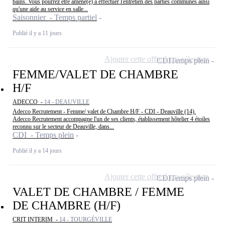
bains. Vous pourrez être amené(e) à effectuer l'entretien des parties communes ainsi
qu'une aide au service en salle...
Saisonnier - Temps partiel
Publié il y a 11 jours
Ajouter cette offre à ma sélection
CDI
Temps plein
FEMME/VALET DE CHAMBRE
H/F
ADECCO -
14 - DEAUVILLE
Adecco Recrutement - Femme/ valet de Chambre H/F - CDI - Deauville (14).
Adecco Recrutement accompagne l'un de ses clients, établissement hôtelier 4 étoiles
reconnu sur le secteur de Deauville, dans...
CDI - Temps plein
Publié il y a 14 jours
Ajouter cette offre à ma sélection
CDI
Temps plein
VALET DE CHAMBRE / FEMME
DE CHAMBRE (H/F)
CRIT INTERIM -
14 - TOURGÉVILLE