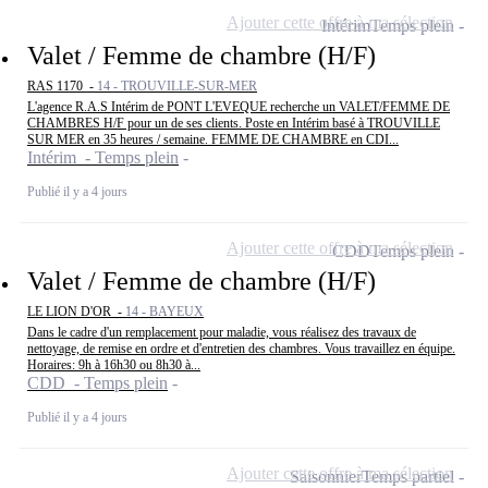
Ajouter cette offre à ma sélection
Intérim
Temps plein
Valet / Femme de chambre (H/F)
RAS 1170 -
14 - TROUVILLE-SUR-MER
L'agence R.A.S Intérim de PONT L'EVEQUE recherche un VALET/FEMME DE
CHAMBRES H/F pour un de ses clients. Poste en Intérim basé à TROUVILLE
SUR MER en 35 heures / semaine. FEMME DE CHAMBRE en CDI...
Intérim - Temps plein
Publié il y a 4 jours
Ajouter cette offre à ma sélection
CDD
Temps plein
Valet / Femme de chambre (H/F)
LE LION D'OR -
14 - BAYEUX
Dans le cadre d'un remplacement pour maladie, vous réalisez des travaux de
nettoyage, de remise en ordre et d'entretien des chambres. Vous travaillez en équipe.
Horaires: 9h à 16h30 ou 8h30 à...
CDD - Temps plein
Publié il y a 4 jours
Ajouter cette offre à ma sélection
Saisonnier
Temps partiel