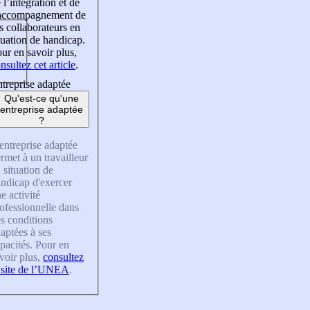
 l’intégration et de
’accompagnement de
s collaborateurs en
tuation de handicap.
ur en savoir plus,
nsultez cet article
.
treprise adaptée
Qu'est-ce qu'une
entreprise adaptée
?
entreprise adaptée
rmet à un travailleur
 situation de
ndicap d'exercer
e activité
ofessionnelle dans
s conditions
aptées à ses
pacités. Pour en
voir plus,
consultez
 site de l’UNEA
.