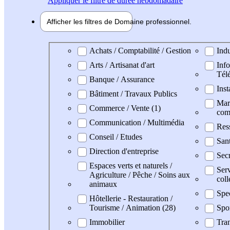
Appliquer
le filtre de durée hebdomadaire
Afficher les filtres de
Domaine pro
fessionnel
Domaine professionel
Achats / Comptabilité / Gestion
Indu
Arts / Artisanat d'art
Info
Tél
Banque / Assurance
Inst
Bâtiment / Travaux Publics
Mark
Commerce / Vente (1)
com
Communication / Multimédia
Res
Conseil / Etudes
San
Direction d'entreprise
Secr
Espaces verts et naturels /
Serv
Agriculture / Pêche / Soins aux
coll
animaux
Spe
Hôtellerie - Restauration /
Tourisme / Animation (28)
Spo
Immobilier
Tran