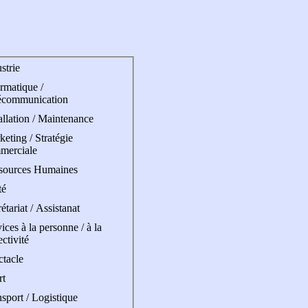
strie
rmatique /
écommunication
allation / Maintenance
eting / Stratégie
merciale
sources Humaines
té
étariat / Assistanat
ices à la personne / à la
ectivité
ctacle
rt
sport / Logistique