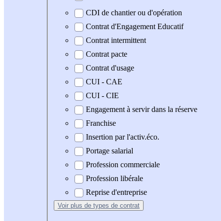
CDI de chantier ou d'opération
Contrat d'Engagement Educatif
Contrat intermittent
Contrat pacte
Contrat d'usage
CUI - CAE
CUI - CIE
Engagement à servir dans la réserve
Franchise
Insertion par l'activ.éco.
Portage salarial
Profession commerciale
Profession libérale
Reprise d'entreprise
Voir plus
de types de contrat