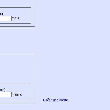
s)
mois
ure)
heures
Créer une alerte