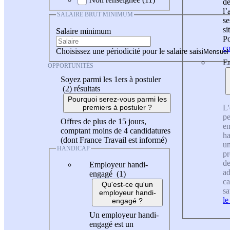
de
l
SALAIRE BRUT MINIMUM
se
si
Salaire minimum
Po
co
Choisissez une périodicité pour le salaire saisi
En
OPPORTUNITÉS
Soyez parmi les 1ers à postuler
(2)
résultats
Pourquoi serez-vous parmi les
L'
premiers à postuler ?
pe
Offres de plus de 15 jours,
en
comptant moins de 4 candidatures
ha
(dont France Travail est informé)
un
HANDICAP
pr
de
Employeur handi-
ad
engagé (1)
ca
Qu'est-ce qu'un
sa
employeur handi-
le
engagé ?
Un employeur handi-
engagé est un