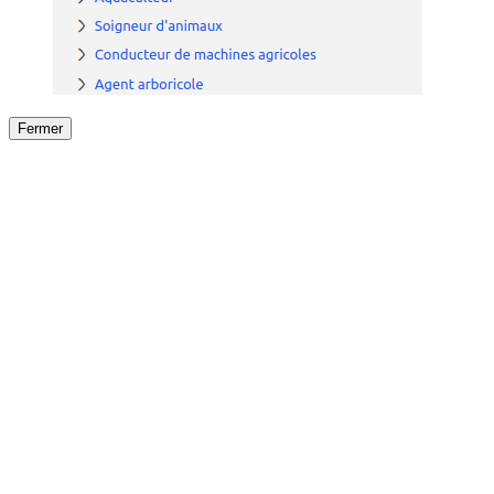
Fermer
Fermer
le détail de l'offre
/
Offre
sur
Offre précéden