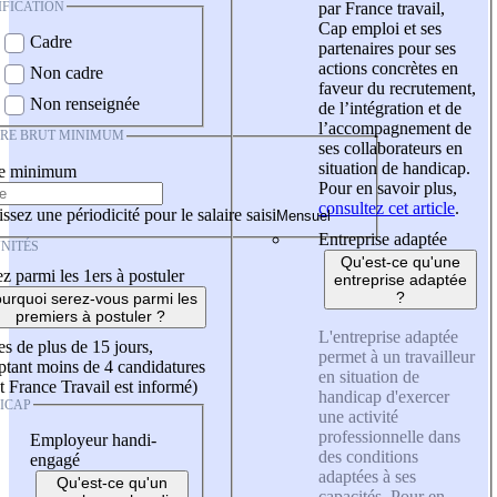
IFICATION
par France travail,
Cap emploi et ses
Cadre
partenaires pour ses
actions concrètes en
Non cadre
faveur du recrutement,
Non renseignée
de l’intégration et de
l’accompagnement de
IRE BRUT MINIMUM
ses collaborateurs en
situation de handicap.
re minimum
Pour en savoir plus,
consultez cet article
.
ssez une périodicité pour le salaire saisi
Entreprise adaptée
NITÉS
Qu'est-ce qu'une
z parmi les 1ers à postuler
entreprise adaptée
?
urquoi serez-vous parmi les
premiers à postuler ?
L'entreprise adaptée
es de plus de 15 jours,
permet à un travailleur
tant moins de 4 candidatures
en situation de
t France Travail est informé)
handicap d'exercer
ICAP
une activité
professionnelle dans
Employeur handi-
des conditions
engagé
adaptées à ses
Qu'est-ce qu'un
capacités. Pour en