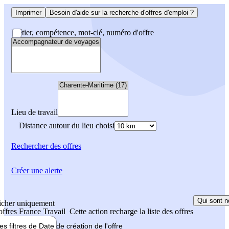
Imprimer
Besoin d'aide sur la recherche d'offres d'emploi ?
Métier, compétence, mot-clé, numéro d'offre
Lieu de travail
Distance autour du lieu choisi
Rechercher
des offres
Créer une alerte
Qui sont n
icher uniquement
 offres France Travail
Cette action recharge la liste des offres
les filtres de
Date de création
de l'offre