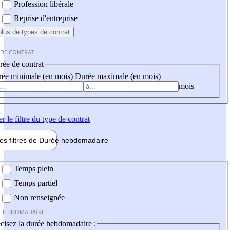
Profession libérale
Reprise d'entreprise
plus
de types de contrat
 DE CONTRAT
ée de contrat
ée minimale (en mois)
Durée maximale (en mois)
mois
er
le filtre du type de contrat
les filtres de
Durée hebdo
madaire
 hebdomadaire
Temps plein
Temps partiel
Non renseignée
 HEBDOMADAIRE
cisez la durée hebdomadaire :