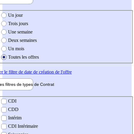
e création de l'offre
Un jour
Trois jours
Une semaine
Deux semaines
Un mois
Toutes les offres
er
le filtre de date de création de l'offre
les filtres de types de
Contrat
de contrat
CDI
CDD
Intérim
CDI Intérimaire