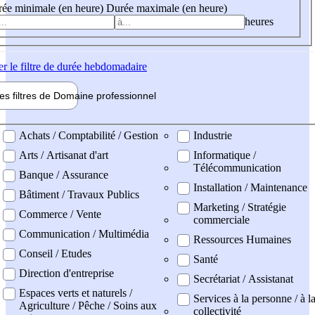
ée minimale (en heure)
Durée maximale (en heure)
heures
er
le filtre de durée hebdomadaire
les filtres de
Domaine pro
fessionnel
ne professionel
Achats / Comptabilité / Gestion
Industrie
Arts / Artisanat d'art
Informatique /
Télécommunication
Banque / Assurance
Installation / Maintenance
Bâtiment / Travaux Publics
Marketing / Stratégie
Commerce / Vente
commerciale
Communication / Multimédia
Ressources Humaines
Conseil / Etudes
Santé
Direction d'entreprise
Secrétariat / Assistanat
Espaces verts et naturels /
Services à la personne / à l
Agriculture / Pêche / Soins aux
collectivité