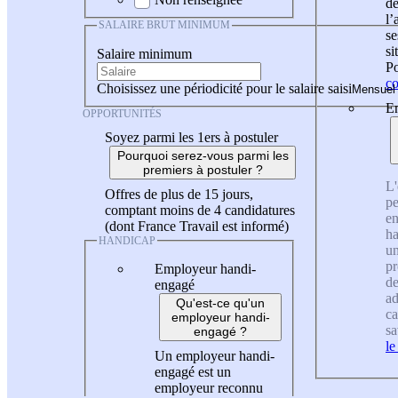
de
l
SALAIRE BRUT MINIMUM
se
si
Salaire minimum
Po
co
Choisissez une périodicité pour le salaire saisi
En
OPPORTUNITÉS
Soyez parmi les 1ers à postuler
Pourquoi serez-vous parmi les
premiers à postuler ?
L'
Offres de plus de 15 jours,
pe
comptant moins de 4 candidatures
en
(dont France Travail est informé)
ha
HANDICAP
un
pr
Employeur handi-
de
engagé
ad
Qu'est-ce qu'un
ca
employeur handi-
sa
engagé ?
le
Un employeur handi-
engagé est un
employeur reconnu