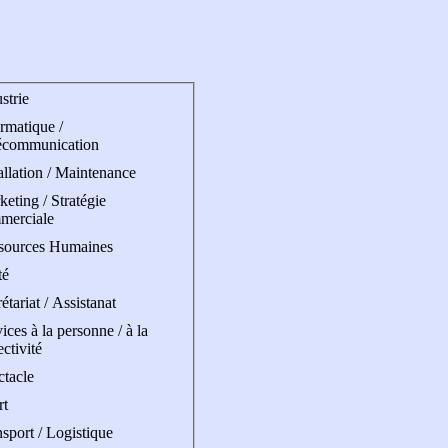
strie
rmatique /
écommunication
allation / Maintenance
eting / Stratégie
merciale
sources Humaines
té
étariat / Assistanat
ices à la personne / à la
ectivité
ctacle
rt
sport / Logistique