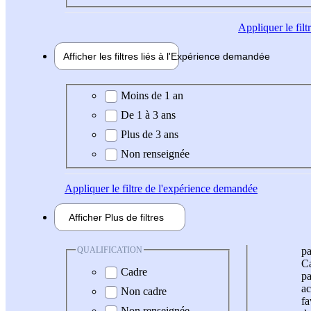
Appliquer
le fil
Afficher les filtres liés à l'
Expérience
demandée
Expérience demandée
Moins de 1 an
De 1 à 3 ans
Plus de 3 ans
Non renseignée
Appliquer
le filtre de l'expérience demandée
Afficher
Plus de
filtres
QUALIFICATION
pa
Ca
Cadre
pa
ac
Non cadre
fa
Non renseignée