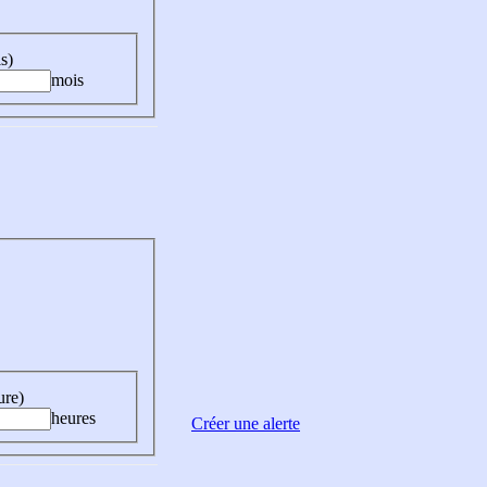
s)
mois
ure)
heures
Créer une alerte