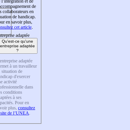
 l’intégration et de
’accompagnement de
s collaborateurs en
tuation de handicap.
ur en savoir plus,
nsultez cet article
.
treprise adaptée
Qu'est-ce qu'une
entreprise adaptée
?
entreprise adaptée
rmet à un travailleur
 situation de
ndicap d'exercer
e activité
ofessionnelle dans
s conditions
aptées à ses
pacités. Pour en
voir plus,
consultez
 site de l’UNEA
.