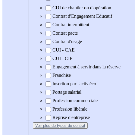
CDI de chantier ou d'opération
Contrat d'Engagement Educatif
Contrat intermittent
Contrat pacte
Contrat d'usage
CUI - CAE
CUI - CIE
Engagement à servir dans la réserve
Franchise
Insertion par l'activ.éco.
Portage salarial
Profession commerciale
Profession libérale
Reprise d'entreprise
Voir plus
de types de contrat