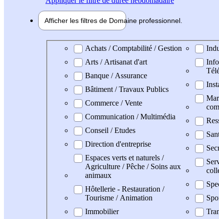
Appliquer
le filtre de durée hebdomadaire
Afficher les filtres de
Domaine pro
fessionnel
Domaine professionel
Achats / Comptabilité / Gestion
Indu
Arts / Artisanat d'art
Info
Tél
Banque / Assurance
Inst
Bâtiment / Travaux Publics
Mark
Commerce / Vente
com
Communication / Multimédia
Res
Conseil / Etudes
San
Direction d'entreprise
Secr
Espaces verts et naturels /
Serv
Agriculture / Pêche / Soins aux
coll
animaux
Spe
Hôtellerie - Restauration /
Tourisme / Animation
Spo
Immobilier
Tran