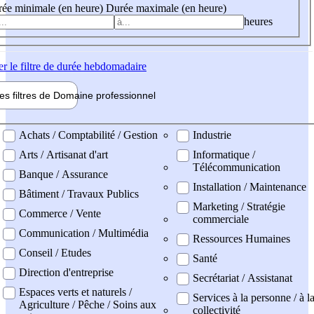
ée minimale (en heure)
Durée maximale (en heure)
heures
er
le filtre de durée hebdomadaire
les filtres de
Domaine pro
fessionnel
ne professionel
Achats / Comptabilité / Gestion
Industrie
Arts / Artisanat d'art
Informatique /
Télécommunication
Banque / Assurance
Installation / Maintenance
Bâtiment / Travaux Publics
Marketing / Stratégie
Commerce / Vente
commerciale
Communication / Multimédia
Ressources Humaines
Conseil / Etudes
Santé
Direction d'entreprise
Secrétariat / Assistanat
Espaces verts et naturels /
Services à la personne / à l
Agriculture / Pêche / Soins aux
collectivité