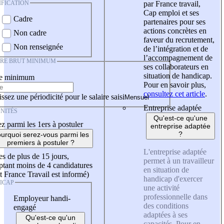
IFICATION
par France travail,
Cap emploi et ses
Cadre
partenaires pour ses
actions concrètes en
Non cadre
faveur du recrutement,
Non renseignée
de l’intégration et de
l’accompagnement de
IRE BRUT MINIMUM
ses collaborateurs en
situation de handicap.
re minimum
Pour en savoir plus,
consultez cet article
.
ssez une périodicité pour le salaire saisi
Entreprise adaptée
NITÉS
Qu'est-ce qu'une
z parmi les 1ers à postuler
entreprise adaptée
?
urquoi serez-vous parmi les
premiers à postuler ?
L'entreprise adaptée
es de plus de 15 jours,
permet à un travailleur
tant moins de 4 candidatures
en situation de
t France Travail est informé)
handicap d'exercer
ICAP
une activité
professionnelle dans
Employeur handi-
des conditions
engagé
adaptées à ses
Qu'est-ce qu'un
capacités. Pour en