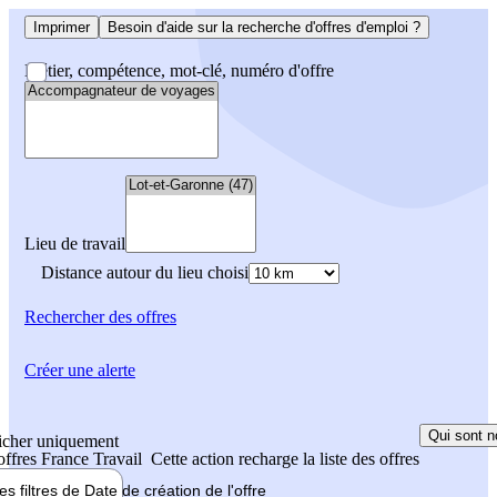
Imprimer
Besoin d'aide sur la recherche d'offres d'emploi ?
Métier, compétence, mot-clé, numéro d'offre
Lieu de travail
Distance autour du lieu choisi
Rechercher
des offres
Créer une alerte
Qui sont n
icher uniquement
 offres France Travail
Cette action recharge la liste des offres
les filtres de
Date de création
de l'offre