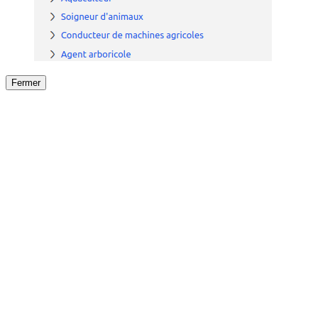
Fermer
Fermer
le détail de l'offre
/
Offre
sur
Offre précéden