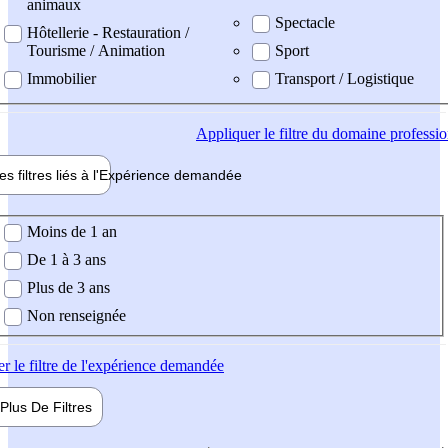
animaux
Spectacle
Hôtellerie - Restauration /
Tourisme / Animation
Sport
Immobilier
Transport / Logistique
Appliquer
le filtre du domaine professi
es filtres liés à l'
Expérience
demandée
ience demandée
Moins de 1 an
De 1 à 3 ans
Plus de 3 ans
Non renseignée
er
le filtre de l'expérience demandée
Plus De
Filtres