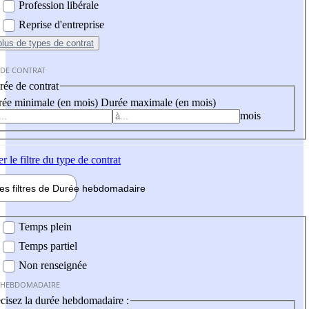
Profession libérale
Reprise d'entreprise
plus
de types de contrat
 DE CONTRAT
ée de contrat
ée minimale (en mois)
Durée maximale (en mois)
mois
er
le filtre du type de contrat
les filtres de
Durée hebdo
madaire
 hebdomadaire
Temps plein
Temps partiel
Non renseignée
 HEBDOMADAIRE
cisez la durée hebdomadaire :