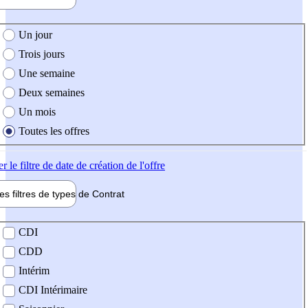
e création de l'offre
Un jour
Trois jours
Une semaine
Deux semaines
Un mois
Toutes les offres
er
le filtre de date de création de l'offre
les filtres de types de
Contrat
de contrat
CDI
CDD
Intérim
CDI Intérimaire