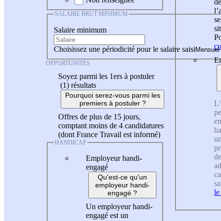
de
l
SALAIRE BRUT MINIMUM
se
si
Salaire minimum
Po
co
Choisissez une périodicité pour le salaire saisi
En
OPPORTUNITÉS
Soyez parmi les 1ers à postuler
(1)
résultats
Pourquoi serez-vous parmi les
L'
premiers à postuler ?
pe
Offres de plus de 15 jours,
en
comptant moins de 4 candidatures
ha
(dont France Travail est informé)
un
HANDICAP
pr
de
Employeur handi-
ad
engagé
ca
Qu'est-ce qu'un
sa
employeur handi-
le
engagé ?
Un employeur handi-
engagé est un