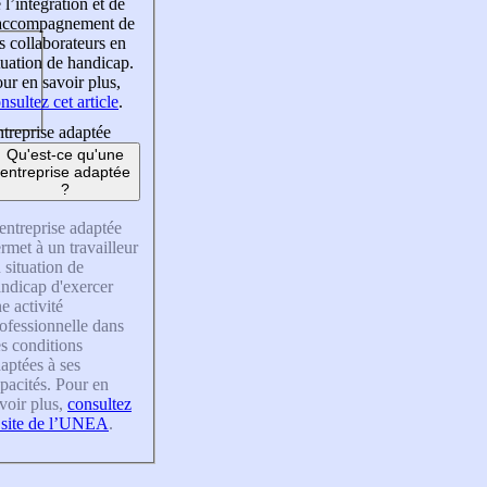
 l’intégration et de
’accompagnement de
s collaborateurs en
tuation de handicap.
ur en savoir plus,
nsultez cet article
.
treprise adaptée
Qu'est-ce qu'une
entreprise adaptée
?
entreprise adaptée
rmet à un travailleur
 situation de
ndicap d'exercer
e activité
ofessionnelle dans
s conditions
aptées à ses
pacités. Pour en
voir plus,
consultez
 site de l’UNEA
.