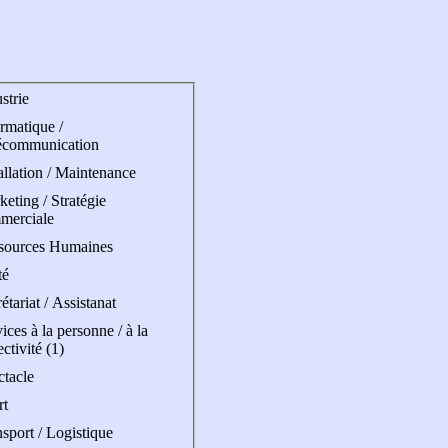
strie
rmatique /
écommunication
allation / Maintenance
eting / Stratégie
merciale
sources Humaines
té
étariat / Assistanat
ices à la personne / à la
ectivité (1)
ctacle
rt
sport / Logistique