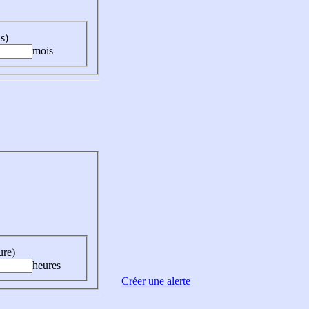
s)
mois
ure)
heures
Créer une alerte