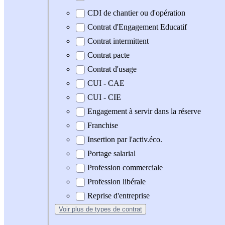
CDI de chantier ou d'opération
Contrat d'Engagement Educatif
Contrat intermittent
Contrat pacte
Contrat d'usage
CUI - CAE
CUI - CIE
Engagement à servir dans la réserve
Franchise
Insertion par l'activ.éco.
Portage salarial
Profession commerciale
Profession libérale
Reprise d'entreprise
Voir plus
de types de contrat