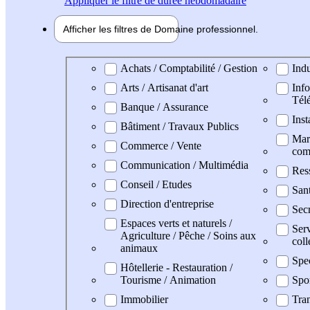
Appliquer
le filtre de durée hebdomadaire
Afficher les filtres de
Domaine pro
fessionnel
Domaine professionel
Achats / Comptabilité / Gestion
Indu
Arts / Artisanat d'art
Info
Tél
Banque / Assurance
Inst
Bâtiment / Travaux Publics
Mark
Commerce / Vente
com
Communication / Multimédia
Res
Conseil / Etudes
San
Direction d'entreprise
Secr
Espaces verts et naturels /
Serv
Agriculture / Pêche / Soins aux
coll
animaux
Spe
Hôtellerie - Restauration /
Tourisme / Animation
Spo
Immobilier
Tran