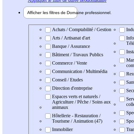
Appliquer
le filtre de durée hebdomadaire
Afficher les filtres de
Domaine pro
fessionnel
Domaine professionel
Achats / Comptabilité / Gestion
Indu
Arts / Artisanat d'art
Info
Tél
Banque / Assurance
Inst
Bâtiment / Travaux Publics
Mark
Commerce / Vente
com
Communication / Multimédia
Res
Conseil / Etudes
San
Direction d'entreprise
Secr
Espaces verts et naturels /
Serv
Agriculture / Pêche / Soins aux
coll
animaux
Spe
Hôtellerie - Restauration /
Tourisme / Animation (47)
Spo
Immobilier
Tran