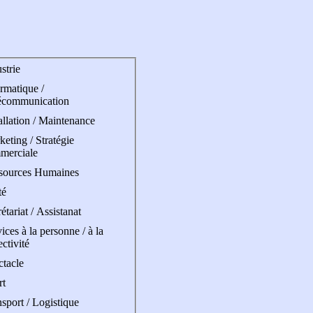
strie
rmatique /
écommunication
allation / Maintenance
eting / Stratégie
merciale
sources Humaines
té
étariat / Assistanat
ices à la personne / à la
ectivité
ctacle
rt
sport / Logistique