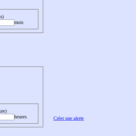
s)
mois
ure)
heures
Créer une alerte