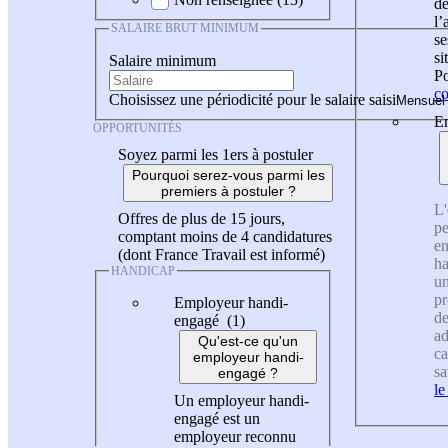
de
l
SALAIRE BRUT MINIMUM
se
si
Salaire minimum
Po
co
Choisissez une périodicité pour le salaire saisi
En
OPPORTUNITÉS
Soyez parmi les 1ers à postuler
Pourquoi serez-vous parmi les
premiers à postuler ?
L'
Offres de plus de 15 jours,
pe
comptant moins de 4 candidatures
en
(dont France Travail est informé)
ha
HANDICAP
un
pr
Employeur handi-
de
engagé (1)
ad
Qu'est-ce qu'un
ca
employeur handi-
sa
engagé ?
le
Un employeur handi-
engagé est un
employeur reconnu