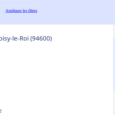
Appliquer
les filtres
isy-le-Roi (94600)