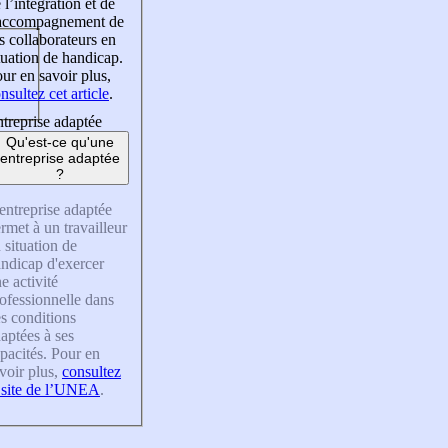
 l’intégration et de
’accompagnement de
s collaborateurs en
tuation de handicap.
ur en savoir plus,
nsultez cet article
.
treprise adaptée
Qu'est-ce qu'une
entreprise adaptée
?
entreprise adaptée
rmet à un travailleur
 situation de
ndicap d'exercer
e activité
ofessionnelle dans
s conditions
aptées à ses
pacités. Pour en
voir plus,
consultez
 site de l’UNEA
.