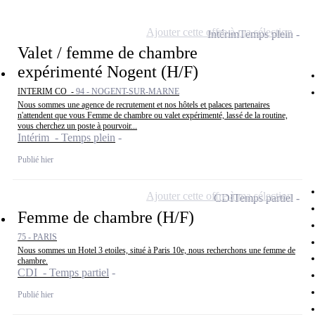
Ajouter cette offre à ma sélection
Intérim
Temps plein
Valet / femme de chambre
expérimenté Nogent (H/F)
INTERIM CO -
94 - NOGENT-SUR-MARNE
Nous sommes une agence de recrutement et nos hôtels et palaces partenaires
n'attendent que vous Femme de chambre ou valet expérimenté, lassé de la routine,
vous cherchez un poste à pourvoir...
Intérim - Temps plein
Publié hier
Ajouter cette offre à ma sélection
CDI
Temps partiel
Femme de chambre (H/F)
75 - PARIS
Nous sommes un Hotel 3 etoiles, situé à Paris 10e, nous recherchons une femme de
chambre.
CDI - Temps partiel
Publié hier