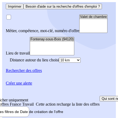
Imprimer
Besoin d'aide sur la recherche d'offres d'emploi ?
Métier, compétence, mot-clé, numéro d'offre
Lieu de travail
Distance autour du lieu choisi
Rechercher
des offres
Créer une alerte
Qui sont n
icher uniquement
 offres France Travail
Cette action recharge la liste des offres
les filtres de
Date de création
de l'offre