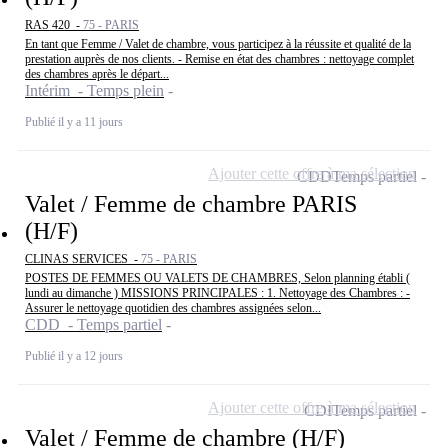
RAS 420 -
75 - PARIS
En tant que Femme / Valet de chambre, vous participez à la réussite et qualité de la
prestation auprès de nos clients. - Remise en état des chambres : nettoyage complet
des chambres après le départ...
Intérim - Temps plein
Publié il y a 11 jours
Ajouter cette offre à ma sélection
CDD
Temps partiel
Valet / Femme de chambre PARIS
(H/F)
CLINAS SERVICES -
75 - PARIS
POSTES DE FEMMES OU VALETS DE CHAMBRES, Selon planning établi (
lundi au dimanche ) MISSIONS PRINCIPALES : 1. Nettoyage des Chambres : -
Assurer le nettoyage quotidien des chambres assignées selon...
CDD - Temps partiel
Publié il y a 12 jours
Ajouter cette offre à ma sélection
CDI
Temps partiel
Valet / Femme de chambre (H/F)