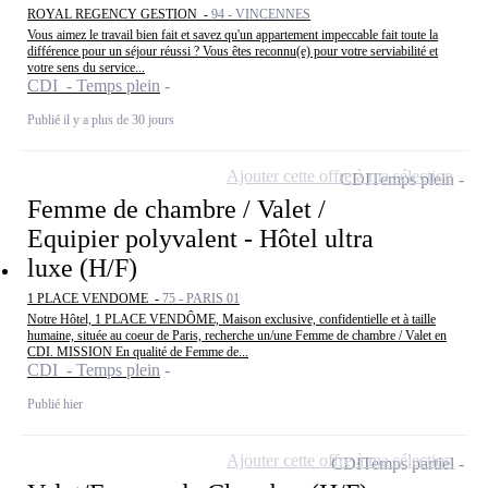
ROYAL REGENCY GESTION -
94 - VINCENNES
Vous aimez le travail bien fait et savez qu'un appartement impeccable fait toute la
différence pour un séjour réussi ? Vous êtes reconnu(e) pour votre serviabilité et
votre sens du service...
CDI - Temps plein
Publié il y a plus de 30 jours
Ajouter cette offre à ma sélection
CDI
Temps plein
Femme de chambre / Valet /
Equipier polyvalent - Hôtel ultra
luxe (H/F)
1 PLACE VENDOME -
75 - PARIS 01
Notre Hôtel, 1 PLACE VENDÔME, Maison exclusive, confidentielle et à taille
humaine, située au coeur de Paris, recherche un/une Femme de chambre / Valet en
CDI. MISSION En qualité de Femme de...
CDI - Temps plein
Publié hier
Ajouter cette offre à ma sélection
CDI
Temps partiel