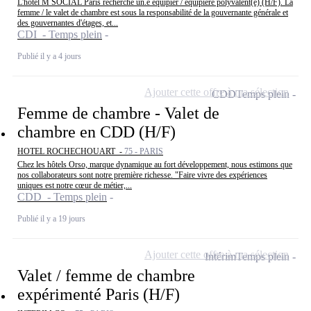
L'hôtel M SOCIAL Paris recherche un.e équipier / équipière polyvalent(e) (H/F). La
femme / le valet de chambre est sous la responsabilité de la gouvernante générale et
des gouvernantes d'étages, et...
CDI - Temps plein
Publié il y a 4 jours
Ajouter cette offre à ma sélection
CDD
Temps plein
Femme de chambre - Valet de
chambre en CDD (H/F)
HOTEL ROCHECHOUART -
75 - PARIS
Chez les hôtels Orso, marque dynamique au fort développement, nous estimons que
nos collaborateurs sont notre première richesse. "Faire vivre des expériences
uniques est notre cœur de métier,...
CDD - Temps plein
Publié il y a 19 jours
Ajouter cette offre à ma sélection
Intérim
Temps plein
Valet / femme de chambre
expérimenté Paris (H/F)