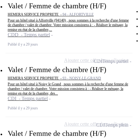
Valet / Femme de chambre (H/F)
HEMERA SERVICE PROPRETE -
94 - ALFORTVILLE
Pour un hôtel situé à Alfortville (94140) , nous sommes à la recherche d'une femme
de chambre / valet de chambre. Votre mission consistera à : - Réaliser le ménage, la
remise en état de la chambre,...
CDD - Temps partiel
Publié il y a 29 jours
Ajouter cette offre à ma sélection
CDI
Temps partiel
Valet / Femme de chambre (H/F)
HEMERA SERVICE PROPRETE -
93 - NOISY-LE-GRAND
Pour un hôtel situé à Noisy le Grand , nous sommes à la recherche d'une femme de
chambre / valet de chambre. Votre mission consistera à : - Réaliser le ménage, la
remise en état de la chambre, des...
CDI - Temps partiel
Publié il y a 29 jours
Ajouter cette offre à ma sélection
CDI
Temps plein
Valet / Femme de chambre (H/F)