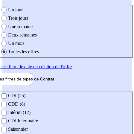
e création de l'offre
Un jour
Trois jours
Une semaine
Deux semaines
Un mois
Toutes les offres
er
le filtre de date de création de l'offre
les filtres de types de
Contrat
de contrat
CDI (25)
CDD (8)
Intérim (12)
CDI Intérimaire
Saisonnier