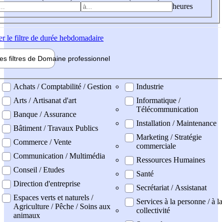
heures
er
le filtre de durée hebdomadaire
les filtres de
Domaine pro
fessionnel
ne professionel
Achats / Comptabilité / Gestion
Industrie
Arts / Artisanat d'art
Informatique /
Télécommunication
Banque / Assurance
Installation / Maintenance
Bâtiment / Travaux Publics
Marketing / Stratégie
Commerce / Vente
commerciale
Communication / Multimédia
Ressources Humaines
Conseil / Etudes
Santé
Direction d'entreprise
Secrétariat / Assistanat
Espaces verts et naturels /
Services à la personne / à l
Agriculture / Pêche / Soins aux
collectivité
animaux