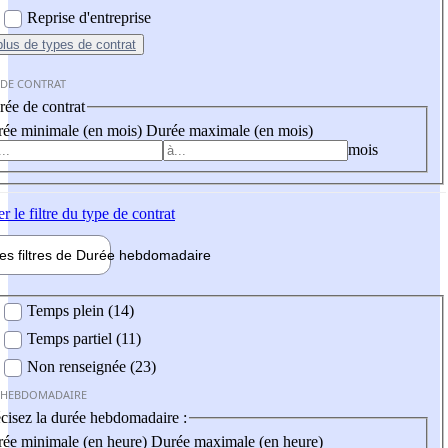
Reprise d'entreprise
plus
de types de contrat
 DE CONTRAT
ée de contrat
ée minimale (en mois)
Durée maximale (en mois)
mois
er
le filtre du type de contrat
les filtres de
Durée hebdo
madaire
 hebdomadaire
Temps plein (14)
Temps partiel (11)
Non renseignée (23)
 HEBDOMADAIRE
cisez la durée hebdomadaire :
ée minimale (en heure)
Durée maximale (en heure)