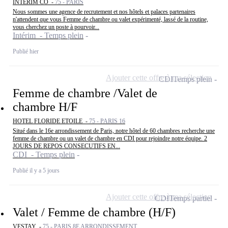
INTERIM CO -
75 - PARIS
Nous sommes une agence de recrutement et nos hôtels et palaces partenaires
n'attendent que vous Femme de chambre ou valet expérimenté, lassé de la routine,
vous cherchez un poste à pourvoir...
Intérim - Temps plein
Publié hier
Ajouter cette offre à ma sélection
CDI
Temps plein
Femme de chambre /Valet de
chambre H/F
HOTEL FLORIDE ETOILE -
75 - PARIS 16
Situé dans le 16e arrondissement de Paris, notre hôtel de 60 chambres recherche une
femme de chambre ou un valet de chambre en CDI pour rejoindre notre équipe. 2
JOURS DE REPOS CONSECUTIFS EN...
CDI - Temps plein
Publié il y a 5 jours
Ajouter cette offre à ma sélection
CDI
Temps partiel
Valet / Femme de chambre (H/F)
VESTAY -
75 - PARIS 8E ARRONDISSEMENT