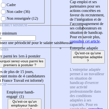
Cap emploi et ses
Cadre
partenaires pour ses
actions concrètes en
Non cadre (36)
faveur du recrutement,
Non renseignée (12)
de l’intégration et de
l’accompagnement de
IRE BRUT MINIMUM
ses collaborateurs en
situation de handicap.
re minimum
Pour en savoir plus,
consultez cet article
.
ssez une périodicité pour le salaire saisi
Entreprise adaptée
NITÉS
Qu'est-ce qu'une
z parmi les 1ers à postuler
entreprise adaptée
?
urquoi serez-vous parmi les
premiers à postuler ?
L'entreprise adaptée
es de plus de 15 jours,
permet à un travailleur
tant moins de 4 candidatures
en situation de
t France Travail est informé)
handicap d'exercer
ICAP
une activité
professionnelle dans
Employeur handi-
des conditions
engagé (1)
adaptées à ses
Qu'est-ce qu'un
capacités. Pour en
employeur handi-
savoir plus,
consultez