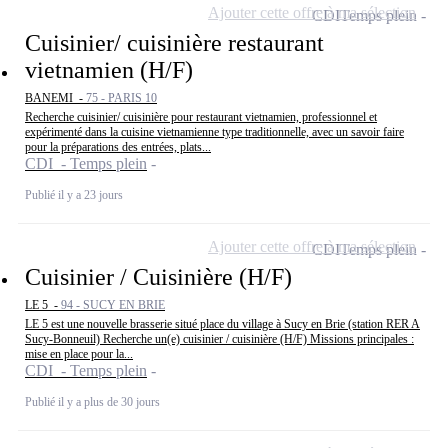
Ajouter cette offre à ma sélection
CDI
Temps plein
Cuisinier/ cuisinière restaurant
vietnamien (H/F)
BANEMI -
75 - PARIS 10
Recherche cuisinier/ cuisinière pour restaurant vietnamien, professionnel et
expérimenté dans la cuisine vietnamienne type traditionnelle, avec un savoir faire
pour la préparations des entrées, plats...
CDI - Temps plein
Publié il y a 23 jours
Ajouter cette offre à ma sélection
CDI
Temps plein
Cuisinier / Cuisinière (H/F)
LE 5 -
94 - SUCY EN BRIE
LE 5 est une nouvelle brasserie situé place du village à Sucy en Brie (station RER A
Sucy-Bonneuil) Recherche un(e) cuisinier / cuisinière (H/F) Missions principales :
mise en place pour la...
CDI - Temps plein
Publié il y a plus de 30 jours