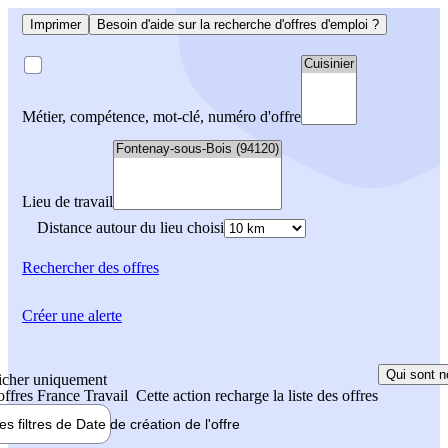
Imprimer
Besoin d'aide sur la recherche d'offres d'emploi ?
Métier, compétence, mot-clé, numéro d'offre
Lieu de travail
Distance autour du lieu choisi
Rechercher
des offres
Créer une alerte
Qui sont n
icher uniquement
 offres France Travail
Cette action recharge la liste des offres
les filtres de
Date de création
de l'offre