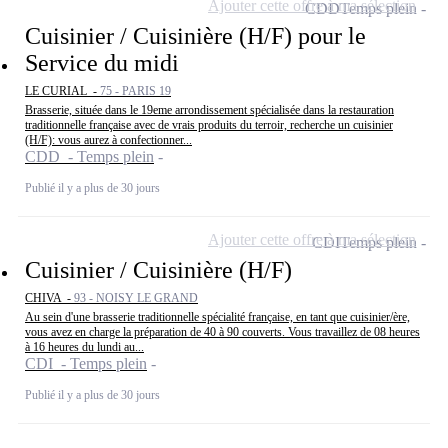
Ajouter cette offre à ma sélection
CDD
Temps plein
Cuisinier / Cuisinière (H/F) pour le
Service du midi
LE CURIAL -
75 - PARIS 19
Brasserie, située dans le 19eme arrondissement spécialisée dans la restauration
traditionnelle française avec de vrais produits du terroir, recherche un cuisinier
(H/F): vous aurez à confectionner...
CDD - Temps plein
Publié il y a plus de 30 jours
Ajouter cette offre à ma sélection
CDI
Temps plein
Cuisinier / Cuisinière (H/F)
CHIVA -
93 - NOISY LE GRAND
Au sein d'une brasserie traditionnelle spécialité française, en tant que cuisinier/ère,
vous avez en charge la préparation de 40 à 90 couverts. Vous travaillez de 08 heures
à 16 heures du lundi au...
CDI - Temps plein
Publié il y a plus de 30 jours