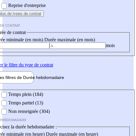
Reprise d'entreprise
plus
de types de contrat
 DE CONTRAT
ée de contrat
ée minimale (en mois)
Durée maximale (en mois)
mois
er
le filtre du type de contrat
les filtres de
Durée hebdo
madaire
 hebdomadaire
Temps plein (184)
Temps partiel (13)
Non renseignée (304)
 HEBDOMADAIRE
cisez la durée hebdomadaire :
ée minimale (en heure)
Durée maximale (en heure)