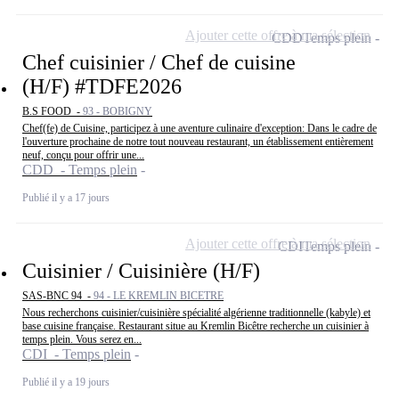
Ajouter cette offre à ma sélection
CDD
Temps plein
Chef cuisinier / Chef de cuisine
(H/F) #TDFE2026
B.S FOOD -
93 - BOBIGNY
Chef(fe) de Cuisine, participez à une aventure culinaire d'exception: Dans le cadre de
l'ouverture prochaine de notre tout nouveau restaurant, un établissement entièrement
neuf, conçu pour offrir une...
CDD - Temps plein
Publié il y a 17 jours
Ajouter cette offre à ma sélection
CDI
Temps plein
Cuisinier / Cuisinière (H/F)
SAS-BNC 94 -
94 - LE KREMLIN BICETRE
Nous recherchons cuisinier/cuisinière spécialité algérienne traditionnelle (kabyle) et
base cuisine française. Restaurant situe au Kremlin Bicêtre recherche un cuisinier à
temps plein. Vous serez en...
CDI - Temps plein
Publié il y a 19 jours