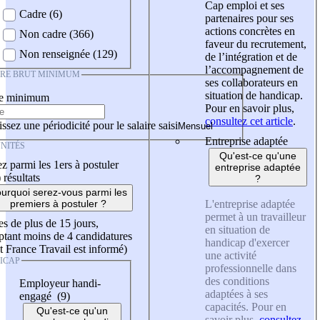
Cap emploi et ses
Cadre (6)
partenaires pour ses
actions concrètes en
Non cadre (366)
faveur du recrutement,
Non renseignée (129)
de l’intégration et de
l’accompagnement de
IRE BRUT MINIMUM
ses collaborateurs en
situation de handicap.
re minimum
Pour en savoir plus,
consultez cet article
.
ssez une périodicité pour le salaire saisi
Entreprise adaptée
NITÉS
Qu'est-ce qu'une
z parmi les 1ers à postuler
entreprise adaptée
)
résultats
?
urquoi serez-vous parmi les
L'entreprise adaptée
premiers à postuler ?
permet à un travailleur
es de plus de 15 jours,
en situation de
tant moins de 4 candidatures
handicap d'exercer
t France Travail est informé)
une activité
ICAP
professionnelle dans
des conditions
Employeur handi-
adaptées à ses
engagé (9)
capacités. Pour en
Qu'est-ce qu'un
savoir plus,
consultez