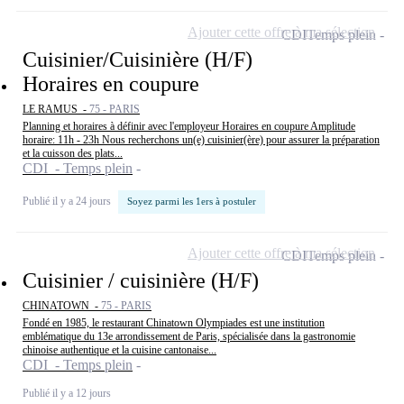
Ajouter cette offre à ma sélection
CDI
Temps plein
Cuisinier/Cuisinière (H/F)
Horaires en coupure
LE RAMUS -
75 - PARIS
Planning et horaires à définir avec l'employeur Horaires en coupure Amplitude
horaire: 11h - 23h Nous recherchons un(e) cuisinier(ère) pour assurer la préparation
et la cuisson des plats...
CDI - Temps plein
Publié il y a 24 jours
Soyez parmi les 1ers à postuler
Ajouter cette offre à ma sélection
CDI
Temps plein
Cuisinier / cuisinière (H/F)
CHINATOWN -
75 - PARIS
Fondé en 1985, le restaurant Chinatown Olympiades est une institution
emblématique du 13e arrondissement de Paris, spécialisée dans la gastronomie
chinoise authentique et la cuisine cantonaise...
CDI - Temps plein
Publié il y a 12 jours