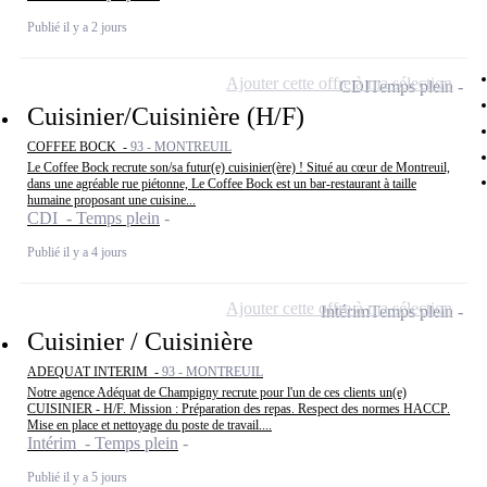
Publié il y a 2 jours
Ajouter cette offre à ma sélection
CDI
Temps plein
Cuisinier/Cuisinière (H/F)
COFFEE BOCK -
93 - MONTREUIL
Le Coffee Bock recrute son/sa futur(e) cuisinier(ère) ! Situé au cœur de Montreuil,
dans une agréable rue piétonne, Le Coffee Bock est un bar-restaurant à taille
humaine proposant une cuisine...
CDI - Temps plein
Publié il y a 4 jours
Ajouter cette offre à ma sélection
Intérim
Temps plein
Cuisinier / Cuisinière
ADEQUAT INTERIM -
93 - MONTREUIL
Notre agence Adéquat de Champigny recrute pour l'un de ces clients un(e)
CUISINIER - H/F. Mission : Préparation des repas. Respect des normes HACCP.
Mise en place et nettoyage du poste de travail....
Intérim - Temps plein
Publié il y a 5 jours