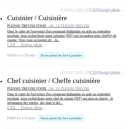
Ajouter cette offre à ma sélection
CDI
Temps plein
Cuisinier / Cuisinière
PLESSIS TREVISE FOOD -
94 - LE PLESSIS TREVISE
Dans le cadre de l'ouverture d'un restaurant thaïlandais en août ou septembre
prochain, nous recherchons notre cuisinier (H/F) qui secondera notre chef(fe) de
cuisine. Vous vous occuperez de: - la...
CDI - Temps plein
Publié il y a 19 jours
Soyez parmi les 1ers à postuler
Ajouter cette offre à ma sélection
CDI
Temps plein
Chef cuisinier / Cheffe cuisinière
PLESSIS TREVISE FOOD -
94 - LE PLESSIS TREVISE
Dans le cadre de l'ouverture d'un restaurant thaïlandais en août ou septembre
prochain, nous recherchons notre chef de cuisine (H/F) qui aura en charge - la
préparation des entrées, des plats et des...
CDI - Temps plein
Publié il y a 19 jours
Soyez parmi les 1ers à postuler