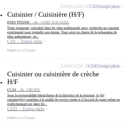
Ajouter cette offre à ma sélection
CDI
Temps plein
Cuisinier / Cuisinière (H/F)
ENES TITANIC -
94 - VITRY SUR SEINE
Notre restaurant, spécialisé dans les plats traditionnels turcs, recherche un cuisinier
expérimenté pour rejoindre son équipe. Vous serez en charge de la préparation de
plats authentiques, en...
CDI - Temps plein
Publié il y a 22 jours
Ajouter cette offre à ma sélection
CDD
Temps plein
Cuisinier ou cuisinière de crèche
H/F
CCAS -
94 - CRETEIL
Sous la responsabilité hiérarchique de la directrice de la structure, le (la)
cuisinier(ère) contribue à la qualité du service rendu et à l'accueil du jeune enfant en
confectionnant sur place les...
CDD - Temps plein
Publié il y a 23 jours