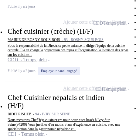
Publié il y a 2 jours
Ajouter cette offre à ma sélection
CDD
Temps plein
Chef cuisinier (crèche) (H/F)
MAIRIE DE ROSNY SOUS BOIS -
93 - ROSNY SOUS BOIS
Sous la responsabilité de la Directrice petite enfance, il dirige l'équipe de la cuisine
centrale. Il a en charge la préparation des repas et l'organisation la livraison des repas
sur les cuisines...
CDD - Temps plein
Publié il y a 2 jours
Employeur handi-engagé
Ajouter cette offre à ma sélection
CDI
Temps plein
Chef Cuisinier népalais et indien
(H/F)
BIDIT RISHEB -
94 - IVRY SUR SEINE
Nous recrutons Chef(fe)s cuisinier.ere pour notre sites basés à Ivry Sur
Seine(94200) Vous justifiez d'au moins 3 ans d'expérience en cuisine, avec une
spécialisation dans la gastronomie népalaise et...
CDI - Temps plein