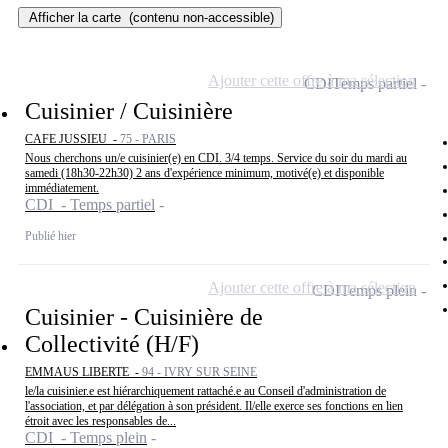
Afficher la carte
(contenu non-accessible)
Ajouter cette offre à ma sélection
CDI
Temps partiel
Cuisinier / Cuisinière
CAFE JUSSIEU -
75 - PARIS
Nous cherchons un/e cuisinier(e) en CDI. 3/4 temps. Service du soir du mardi au
samedi (18h30-22h30) 2 ans d'expérience minimum, motivé(e) et disponible
immédiatement.
CDI - Temps partiel
Publié hier
Ajouter cette offre à ma sélection
CDI
Temps plein
Cuisinier - Cuisinière de
Collectivité (H/F)
EMMAUS LIBERTE -
94 - IVRY SUR SEINE
le/la cuisinier.e est hiérarchiquement rattaché.e au Conseil d'administration de
l'association, et par délégation à son président. Il/elle exerce ses fonctions en lien
étroit avec les responsables de...
CDI - Temps plein