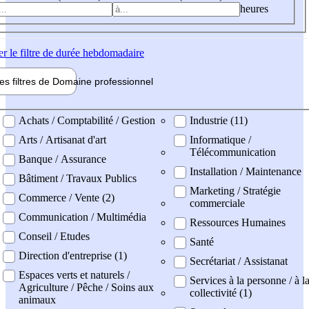
heures
er
le filtre de durée hebdomadaire
les filtres de
Domaine pro
fessionnel
ne professionel
Achats / Comptabilité / Gestion
Industrie (11)
Arts / Artisanat d'art
Informatique /
Télécommunication
Banque / Assurance
Installation / Maintenance
Bâtiment / Travaux Publics
Marketing / Stratégie
Commerce / Vente (2)
commerciale
Communication / Multimédia
Ressources Humaines
Conseil / Etudes
Santé
Direction d'entreprise (1)
Secrétariat / Assistanat
Espaces verts et naturels /
Services à la personne / à l
Agriculture / Pêche / Soins aux
collectivité (1)
animaux