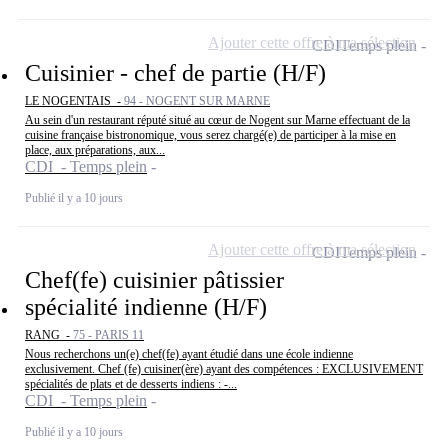
Ajouter cette offre à ma sélection
CDI
Temps plein
Cuisinier - chef de partie (H/F)
LE NOGENTAIS -
94 - NOGENT SUR MARNE
Au sein d'un restaurant réputé situé au cœur de Nogent sur Marne effectuant de la
cuisine française bistronomique, vous serez chargé(e) de participer à la mise en
place, aux préparations, aux...
CDI - Temps plein
Publié il y a 10 jours
Ajouter cette offre à ma sélection
CDI
Temps plein
Chef(fe) cuisinier pâtissier
spécialité indienne (H/F)
RANG -
75 - PARIS 11
Nous recherchons un(e) chef(fe) ayant étudié dans une école indienne
exclusivement. Chef (fe) cuisiner(ère) ayant des compétences : EXCLUSIVEMENT
spécialités de plats et de desserts indiens : -...
CDI - Temps plein
Publié il y a 10 jours