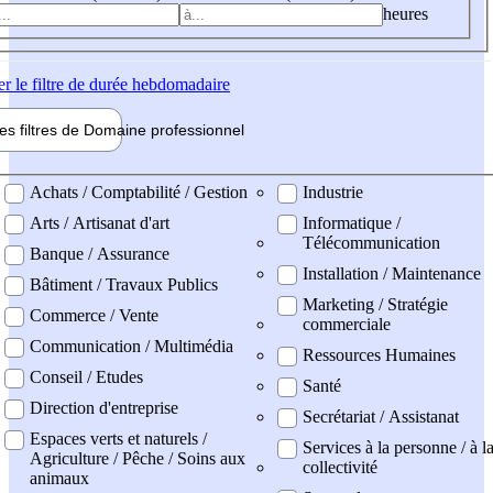
heures
er
le filtre de durée hebdomadaire
les filtres de
Domaine pro
fessionnel
ne professionel
Achats / Comptabilité / Gestion
Industrie
Arts / Artisanat d'art
Informatique /
Télécommunication
Banque / Assurance
Installation / Maintenance
Bâtiment / Travaux Publics
Marketing / Stratégie
Commerce / Vente
commerciale
Communication / Multimédia
Ressources Humaines
Conseil / Etudes
Santé
Direction d'entreprise
Secrétariat / Assistanat
Espaces verts et naturels /
Services à la personne / à l
Agriculture / Pêche / Soins aux
collectivité
animaux