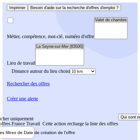
Imprimer
Besoin d'aide sur la recherche d'offres d'emploi ?
Métier, compétence, mot-clé, numéro d'offre
Lieu de travail
Distance autour du lieu choisi
Rechercher
des offres
Créer une alerte
Qui sont n
icher uniquement
 offres France Travail
Cette action recharge la liste des offres
les filtres de
Date de création
de l'offre