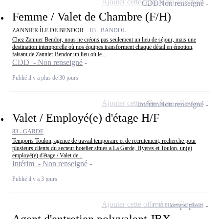
Ajouter cette offre à ma sélection
CDD
Non renseigné
Femme / Valet de Chambre (F/H)
ZANNIER ÎLE DE BENDOR -
83 - BANDOL
Chez Zannier Bendor, nous ne créons pas seulement un lieu de séjour, mais une
destination intemporelle où nos équipes transforment chaque détail en émotion,
faisant de Zannier Bendor un lieu où le...
CDD - Non renseigné
Publié il y a plus de 30 jours
Ajouter cette offre à ma sélection
Intérim
Non renseigné
Valet / Employé(e) d'étage H/F
83 - GARDE
Temporis Toulon, agence de travail temporaire et de recrutement, recherche pour
plusieurs clients du secteur hotelier situes a La Garde, Hyeres et Toulon, un(e)
employé(e) d'étage / Valet de...
Intérim - Non renseigné
Publié il y a 3 jours
Ajouter cette offre à ma sélection
CDI
Temps plein
Agent d'entretien polyvalent JBX-