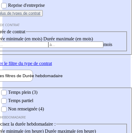
Reprise d'entreprise
plus
de types de contrat
 DE CONTRAT
ée de contrat
ée minimale (en mois)
Durée maximale (en mois)
mois
er
le filtre du type de contrat
les filtres de
Durée hebdo
madaire
 hebdomadaire
Temps plein (3)
Temps partiel
Non renseignée (4)
 HEBDOMADAIRE
cisez la durée hebdomadaire :
ée minimale (en heure)
Durée maximale (en heure)