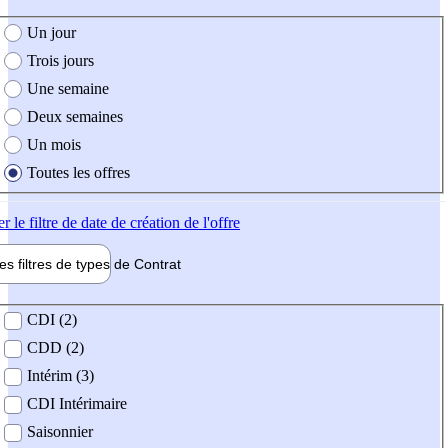
e création de l'offre
Un jour
Trois jours
Une semaine
Deux semaines
Un mois
Toutes les offres
er
le filtre de date de création de l'offre
les filtres de types de
Contrat
de contrat
CDI (2)
CDD (2)
Intérim (3)
CDI Intérimaire
Saisonnier