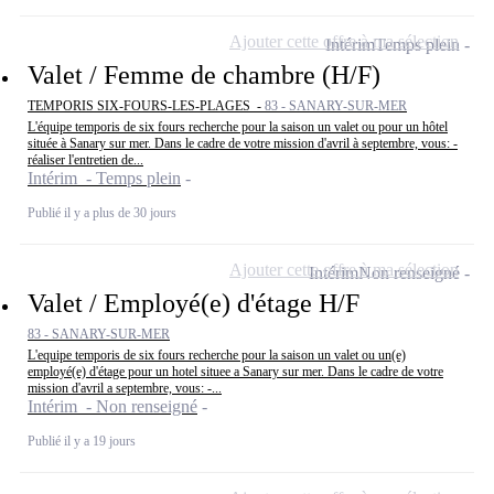
Ajouter cette offre à ma sélection
Intérim
Temps plein
Valet / Femme de chambre (H/F)
TEMPORIS SIX-FOURS-LES-PLAGES -
83 - SANARY-SUR-MER
L'équipe temporis de six fours recherche pour la saison un valet ou pour un hôtel
située à Sanary sur mer. Dans le cadre de votre mission d'avril à septembre, vous: -
réaliser l'entretien de...
Intérim - Temps plein
Publié il y a plus de 30 jours
Ajouter cette offre à ma sélection
Intérim
Non renseigné
Valet / Employé(e) d'étage H/F
83 - SANARY-SUR-MER
L'equipe temporis de six fours recherche pour la saison un valet ou un(e)
employé(e) d'étage pour un hotel situee a Sanary sur mer. Dans le cadre de votre
mission d'avril a septembre, vous: -...
Intérim - Non renseigné
Publié il y a 19 jours