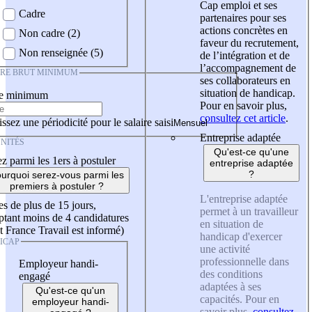
Cap emploi et ses
Cadre
partenaires pour ses
actions concrètes en
Non cadre (2)
faveur du recrutement,
Non renseignée (5)
de l’intégration et de
l’accompagnement de
IRE BRUT MINIMUM
ses collaborateurs en
situation de handicap.
re minimum
Pour en savoir plus,
consultez cet article
.
ssez une périodicité pour le salaire saisi
Entreprise adaptée
NITÉS
Qu'est-ce qu'une
z parmi les 1ers à postuler
entreprise adaptée
?
urquoi serez-vous parmi les
premiers à postuler ?
L'entreprise adaptée
es de plus de 15 jours,
permet à un travailleur
tant moins de 4 candidatures
en situation de
t France Travail est informé)
handicap d'exercer
ICAP
une activité
professionnelle dans
Employeur handi-
des conditions
engagé
adaptées à ses
Qu'est-ce qu'un
capacités. Pour en
employeur handi-
savoir plus,
consultez