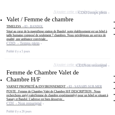
Ajouter cette offre à ma sélection
CDD
Temps plein
Valet / Femme de chambre
TIMELESS -
83 - BANDOL
Situé au cœur de la magnifique station de Bandol, notre établissement est un hôtel à
taille humaine composé de seulement 7 chambres. Nous privilégions un service de
qualité, une ambiance conviviale...
CDD - Temps plein
Publié il y a 5 jours
Ajouter cette offre à ma sélection
CDI
Non renseigné
Femme de Chambre Valet de
Chambre H/F
VARNET PROPRETÉ & ENVIRONNEMENT -
83 - SANARY-SUR-MER
POSTE : Femme de Chambre Valet de Chambre H/F DESCRIPTION : Nous
recherchons un(e) valet/femme de chambre expérimenté(e) pour un hôtel se situant à
Sanary et Bandol. L'adresse est bien desservie...
CDI - Non renseigné
Publié il y a 26 jours