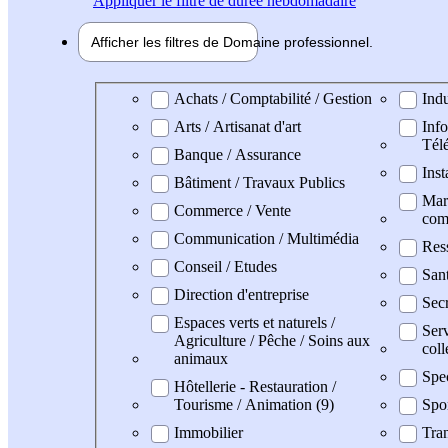
Appliquer
le filtre de durée hebdomadaire
Afficher les filtres de
Domaine pro
fessionnel
Domaine professionel
Achats / Comptabilité / Gestion
Indu
Arts / Artisanat d'art
Info
Tél
Banque / Assurance
Inst
Bâtiment / Travaux Publics
Mark
Commerce / Vente
com
Communication / Multimédia
Res
Conseil / Etudes
San
Direction d'entreprise
Secr
Espaces verts et naturels /
Serv
Agriculture / Pêche / Soins aux
coll
animaux
Spe
Hôtellerie - Restauration /
Tourisme / Animation (9)
Spo
Immobilier
Tran