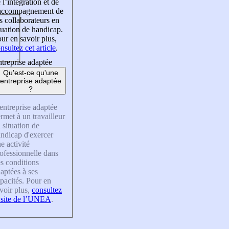
 l’intégration et de
’accompagnement de
s collaborateurs en
tuation de handicap.
ur en savoir plus,
nsultez cet article
.
treprise adaptée
Qu'est-ce qu'une
entreprise adaptée
?
entreprise adaptée
rmet à un travailleur
 situation de
ndicap d'exercer
e activité
ofessionnelle dans
s conditions
aptées à ses
pacités. Pour en
voir plus,
consultez
 site de l’UNEA
.