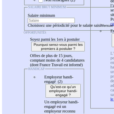
de
l
SALAIRE BRUT MINIMUM
se
si
Salaire minimum
Po
co
Choisissez une périodicité pour le salaire saisi
En
OPPORTUNITÉS
Soyez parmi les 1ers à postuler
Pourquoi serez-vous parmi les
premiers à postuler ?
L'
Offres de plus de 15 jours,
pe
comptant moins de 4 candidatures
en
(dont France Travail est informé)
ha
HANDICAP
un
pr
Employeur handi-
de
engagé (2)
ad
Qu'est-ce qu'un
ca
employeur handi-
sa
engagé ?
le
Un employeur handi-
engagé est un
employeur reconnu