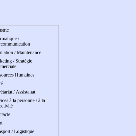
strie
rmatique /
écommunication
allation / Maintenance
eting / Stratégie
merciale
sources Humaines
té
étariat / Assistanat
ices à la personne / à la
ectivité
ctacle
rt
sport / Logistique