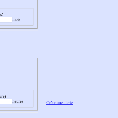
s)
mois
ure)
heures
Créer une alerte