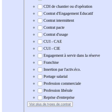
CDI de chantier ou d'opération
Contrat d'Engagement Educatif
Contrat intermittent
Contrat pacte
Contrat d'usage
CUI - CAE
CUI - CIE
Engagement à servir dans la réserve
Franchise
Insertion par l'activ.éco.
Portage salarial
Profession commerciale
Profession libérale
Reprise d'entreprise
Voir plus
de types de contrat