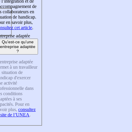
 l’intégration et de
’accompagnement de
s collaborateurs en
tuation de handicap.
ur en savoir plus,
nsultez cet article
.
treprise adaptée
Qu'est-ce qu'une
entreprise adaptée
?
entreprise adaptée
rmet à un travailleur
 situation de
ndicap d'exercer
e activité
ofessionnelle dans
s conditions
aptées à ses
pacités. Pour en
voir plus,
consultez
 site de l’UNEA
.