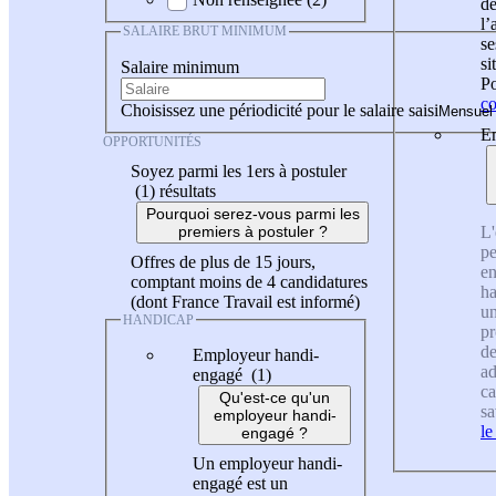
de
l
SALAIRE BRUT MINIMUM
se
si
Salaire minimum
Po
co
Choisissez une périodicité pour le salaire saisi
En
OPPORTUNITÉS
Soyez parmi les 1ers à postuler
(1)
résultats
Pourquoi serez-vous parmi les
L'
premiers à postuler ?
pe
Offres de plus de 15 jours,
en
comptant moins de 4 candidatures
ha
(dont France Travail est informé)
un
HANDICAP
pr
de
Employeur handi-
ad
engagé (1)
ca
Qu'est-ce qu'un
sa
employeur handi-
le
engagé ?
Un employeur handi-
engagé est un