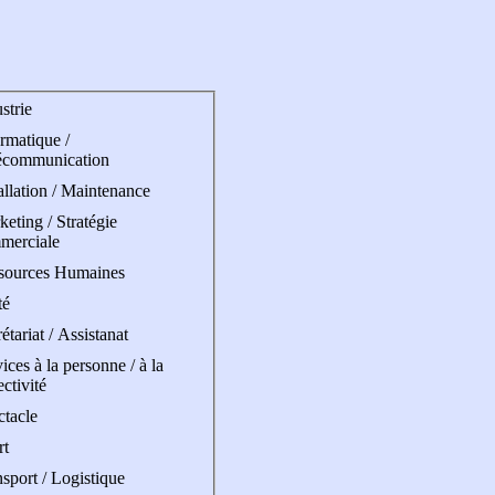
strie
rmatique /
écommunication
allation / Maintenance
eting / Stratégie
merciale
sources Humaines
té
étariat / Assistanat
ices à la personne / à la
ectivité
ctacle
rt
sport / Logistique