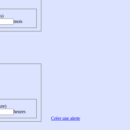
s)
mois
ure)
heures
Créer une alerte