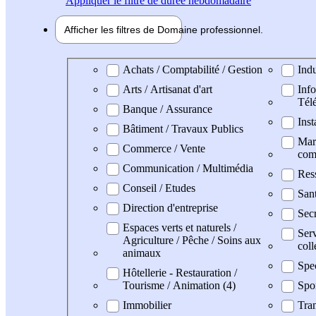
Appliquer
le filtre de durée hebdomadaire
Afficher les filtres de
Domaine pro
fessionnel
Domaine professionel
Achats / Comptabilité / Gestion
Indu
Arts / Artisanat d'art
Info
Tél
Banque / Assurance
Inst
Bâtiment / Travaux Publics
Mark
Commerce / Vente
com
Communication / Multimédia
Res
Conseil / Etudes
San
Direction d'entreprise
Secr
Espaces verts et naturels /
Serv
Agriculture / Pêche / Soins aux
coll
animaux
Spe
Hôtellerie - Restauration /
Tourisme / Animation (4)
Spo
Immobilier
Tran