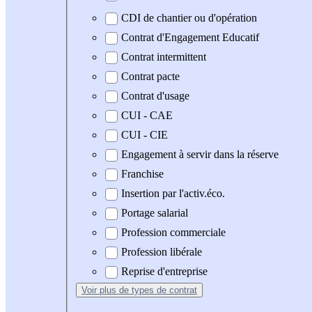
CDI de chantier ou d'opération
Contrat d'Engagement Educatif
Contrat intermittent
Contrat pacte
Contrat d'usage
CUI - CAE
CUI - CIE
Engagement à servir dans la réserve
Franchise
Insertion par l'activ.éco.
Portage salarial
Profession commerciale
Profession libérale
Reprise d'entreprise
Voir plus
de types de contrat