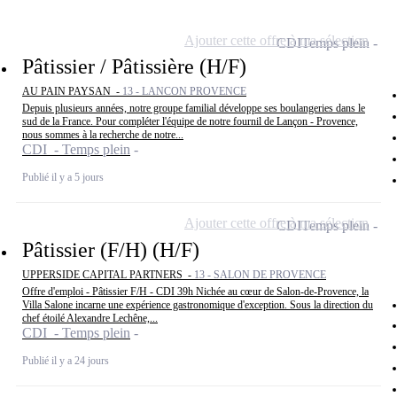
Ajouter cette offre à ma sélection
CDI
Temps plein
Pâtissier / Pâtissière (H/F)
AU PAIN PAYSAN -
13 - LANCON PROVENCE
Depuis plusieurs années, notre groupe familial développe ses boulangeries dans le
sud de la France. Pour compléter l'équipe de notre fournil de Lançon - Provence,
nous sommes à la recherche de notre...
CDI - Temps plein
Publié il y a 5 jours
Ajouter cette offre à ma sélection
CDI
Temps plein
Pâtissier (F/H) (H/F)
UPPERSIDE CAPITAL PARTNERS -
13 - SALON DE PROVENCE
Offre d'emploi - Pâtissier F/H - CDI 39h Nichée au cœur de Salon-de-Provence, la
Villa Salone incarne une expérience gastronomique d'exception. Sous la direction du
chef étoilé Alexandre Lechêne,...
CDI - Temps plein
Publié il y a 24 jours