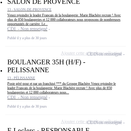
SALON DE PROVENCE
13 - SALON-DE-PROVENCE
Venez rejoindre le leader Français de la boulangerie. Marie Blachère recrute ! Avec
plus de 850 boulangeries et 12 000 collaborateurs nous proposons de nombreuses
opportunités de carrière. Le...
CDI - Non renseigné
Publié il y a plus de 30 jours
Ajouter cette offre à ma sélection
CDI
Non renseigné
BOULANGER 35H (H/F) -
PELISSANNE
13 - PÉLISSANNE
Poste géré pour et par un franchisé *** du Groupe Blachère Venez rejoindre le
leader Français de la boulangerie. Marie Blachère recrute ! Avec plus de 850
boulangeries et 12 000 collaborateurs nous...
CDI - Non renseigné
Publié il y a plus de 30 jours
Ajouter cette offre à ma sélection
CDI
Non renseigné
E.Leclerc - RESPONSABLE