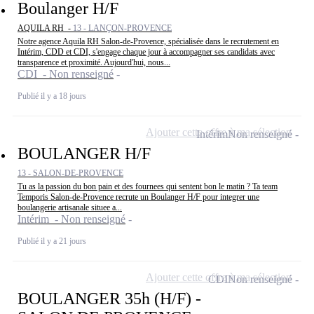
Boulanger H/F
AQUILA RH -
13 - LANÇON-PROVENCE
Notre agence Aquila RH Salon-de-Provence, spécialisée dans le recrutement en
Intérim, CDD et CDI, s'engage chaque jour à accompagner ses candidats avec
transparence et proximité. Aujourd'hui, nous...
CDI - Non renseigné
Publié il y a 18 jours
Ajouter cette offre à ma sélection
Intérim
Non renseigné
BOULANGER H/F
13 - SALON-DE-PROVENCE
Tu as la passion du bon pain et des fournees qui sentent bon le matin ? Ta team
Temporis Salon-de-Provence recrute un Boulanger H/F pour integrer une
boulangerie artisanale situee a...
Intérim - Non renseigné
Publié il y a 21 jours
Ajouter cette offre à ma sélection
CDI
Non renseigné
BOULANGER 35h (H/F) -