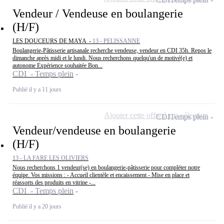
Vendeur / Vendeuse en boulangerie
(H/F)
LES DOUCEURS DE MAYA -
13 - PELISSANNE
Boulangerie-Pâtisserie artisanale recherche vendeuse, vendeur en CDI 35h. Repos le
dimanche après midi et le lundi. Nous recherchons quelqu'un de motivé(e) et
autonome Expérience souhaitée Bon...
CDI - Temps plein
Publié il y a 11 jours
Ajouter cette offre à ma sélection
CDI
Temps plein
Vendeur/vendeuse en boulangerie
(H/F)
13 - LA FARE LES OLIVIERS
Nous recherchons 1 vendeur(se) en boulangerie-pâtisserie pour compléter notre
équipe. Vos missions : - Accueil clientèle et encaissement - Mise en place et
réassorts des produits en vitrine -...
CDI - Temps plein
Publié il y a 20 jours