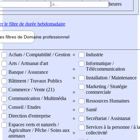
heures
er
le filtre de durée hebdomadaire
les filtres de
Domaine pro
fessionnel
ne professionel
Achats / Comptabilité / Gestion
Industrie
Arts / Artisanat d'art
Informatique /
Télécommunication
Banque / Assurance
Installation / Maintenance
Bâtiment / Travaux Publics
Marketing / Stratégie
Commerce / Vente (21)
commerciale
Communication / Multimédia
Ressources Humaines
Conseil / Etudes
Santé
Direction d'entreprise
Secrétariat / Assistanat
Espaces verts et naturels /
Services à la personne / à l
Agriculture / Pêche / Soins aux
collectivité
animaux