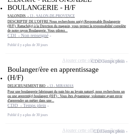
BOULANGERIE - H/F
SALONDIS -
13 - SALON-DE-PROVENCE
DESCRIPTIF DE L'OFFRE Nous recherchons un(e) Responsable Boulangerie
(H/F). Rattaché(e) à la Direction du magasin, vous prenez la responsabilité complète
de notre rayon Boulangerie. Vous pilotez...
CDI - Non renseigné
Publié il y a plus de 30 jours
Ajouter cette offre à ma sélection
CDD
Temps plein
Boulanger/ère en apprentissage
(H/F)
DELICIEUSEMENT BIO -
13 - MIRAMAS
Pour une boulangerie fabriquant du pain bio au levain naturel, nous recherchons un
ou une apprenti(e) boulanger (H/F) : Vous êtes dynamique, volontaire ayant envie
d'apprendre un métier dans une...
CDD - Temps plein
Publié il y a plus de 30 jours
Ajouter cette offre à ma sélection
CDI
Temps plein