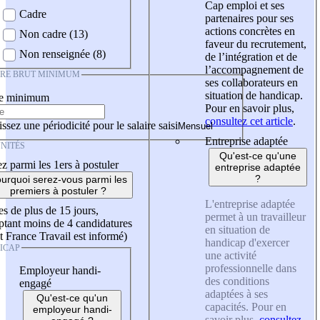
Cap emploi et ses
Cadre
partenaires pour ses
actions concrètes en
Non cadre (13)
faveur du recrutement,
Non renseignée (8)
de l’intégration et de
l’accompagnement de
IRE BRUT MINIMUM
ses collaborateurs en
situation de handicap.
re minimum
Pour en savoir plus,
consultez cet article
.
ssez une périodicité pour le salaire saisi
Entreprise adaptée
NITÉS
Qu'est-ce qu'une
z parmi les 1ers à postuler
entreprise adaptée
?
urquoi serez-vous parmi les
premiers à postuler ?
L'entreprise adaptée
es de plus de 15 jours,
permet à un travailleur
tant moins de 4 candidatures
en situation de
t France Travail est informé)
handicap d'exercer
ICAP
une activité
professionnelle dans
Employeur handi-
des conditions
engagé
adaptées à ses
Qu'est-ce qu'un
capacités. Pour en
employeur handi-
savoir plus,
consultez