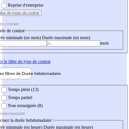
Reprise d'entreprise
plus
de types de contrat
 DE CONTRAT
ée de contrat
ée minimale (en mois)
Durée maximale (en mois)
mois
er
le filtre du type de contrat
les filtres de
Durée hebdo
madaire
 hebdomadaire
Temps plein (13)
Temps partiel
Non renseignée (8)
 HEBDOMADAIRE
cisez la durée hebdomadaire :
ée minimale (en heure)
Durée maximale (en heure)