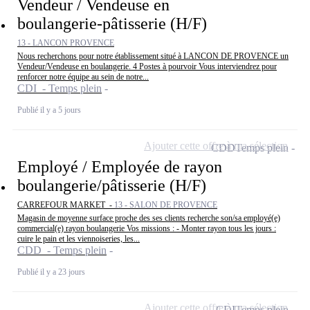
Vendeur / Vendeuse en
boulangerie-pâtisserie (H/F)
13 - LANCON PROVENCE
Nous recherchons pour notre établissement situé à LANCON DE PROVENCE un
Vendeur/Vendeuse en boulangerie. 4 Postes à pourvoir Vous interviendrez pour
renforcer notre équipe au sein de notre...
CDI - Temps plein
Publié il y a 5 jours
Ajouter cette offre à ma sélection
CDD
Temps plein
Employé / Employée de rayon
boulangerie/pâtisserie (H/F)
CARREFOUR MARKET -
13 - SALON DE PROVENCE
Magasin de moyenne surface proche des ses clients recherche son/sa employé(e)
commercial(e) rayon boulangerie Vos missions : - Monter rayon tous les jours :
cuire le pain et les viennoiseries, les...
CDD - Temps plein
Publié il y a 23 jours
Ajouter cette offre à ma sélection
CDI
Temps plein