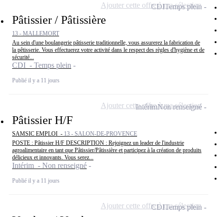
Ajouter cette offre à ma sélection
CDI
Temps plein
Pâtissier / Pâtissière
13 - MALLEMORT
Au sein d'une boulangerie pâtisserie traditionnelle, vous assurerez la fabrication de
la pêtisserie. Vous effectuerez votre activité dans le respect des règles d'hygiène et de
sécurité...
CDI - Temps plein
Publié il y a 11 jours
Ajouter cette offre à ma sélection
Intérim
Non renseigné
Pâtissier H/F
SAMSIC EMPLOI -
13 - SALON-DE-PROVENCE
POSTE : Pâtissier H/F DESCRIPTION : Rejoignez un leader de l'industrie
agroalimentaire en tant que Pâtissier/Pâtissière et participez à la création de produits
délicieux et innovants. Vous serez...
Intérim - Non renseigné
Publié il y a 11 jours
Ajouter cette offre à ma sélection
CDI
Temps plein