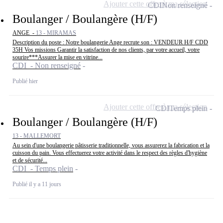
Ajouter cette offre à ma sélection
CDI
Non renseigné
Boulanger / Boulangère (H/F)
ANGE -
13 - MIRAMAS
Description du poste : Notre boulangerie Ange recrute son : VENDEUR H/F CDD
35H Vos missions Garantir la satisfaction de nos clients, par votre accueil, votre
sourire***Assurer la mise en vitrine...
CDI - Non renseigné
Publié hier
Ajouter cette offre à ma sélection
CDI
Temps plein
Boulanger / Boulangère (H/F)
13 - MALLEMORT
Au sein d'une boulangerie pâtisserie traditionnelle, vous assurerez la fabrication et la
cuisson du pain. Vous effectuerez votre activité dans le respect des règles d'hygiène
et de sécurité...
CDI - Temps plein
Publié il y a 11 jours