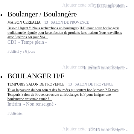
Ajouter cette offre à ma sélection
CDI
Temps plein
Boulanger / Boulangère
MAISON CEREALIA -
13 - SALON DE PROVENCE
Besoin Urgent !! Nous recherchons un boulanger (H/F) pour notre boulangerie
traditionnelle réputée pour la confection de produits faits maison Nous travaillons
avec 3 pétrins par jour Vos...
CDI - Temps plein
Publié il y a 6 jours
Ajouter cette offre à ma sélection
Intérim
Non renseigné
BOULANGER H/F
TEMPORIS SALON DE PROVENCE -
13 - SALON-DE-PROVENCE
Tu as la passion du bon pain et des fournées qui sentent bon le matin ? Ta team
Temporis Salon-de-Provence recrute un Boulanger H/F pour intégrer une
boulangerie artisanale située à...
Intérim - Non renseigné
Publié hier
Ajouter cette offre à ma sélection
CDI
Non renseigné