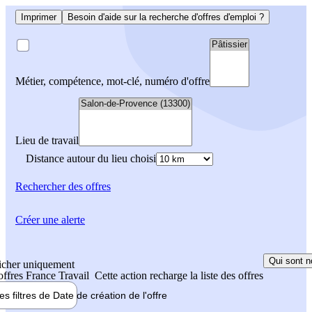
Imprimer
Besoin d'aide sur la recherche d'offres d'emploi ?
Métier, compétence, mot-clé, numéro d'offre
Lieu de travail
Distance autour du lieu choisi
Rechercher
des offres
Créer une alerte
Qui sont n
icher uniquement
 offres France Travail
Cette action recharge la liste des offres
les filtres de
Date de création
de l'offre