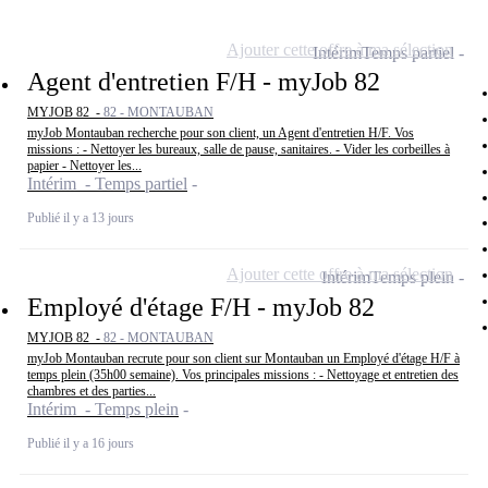
Ajouter cette offre à ma sélection
Intérim
Temps partiel
Agent d'entretien F/H - myJob 82
MYJOB 82 -
82 - MONTAUBAN
myJob Montauban recherche pour son client, un Agent d'entretien H/F. Vos
missions : - Nettoyer les bureaux, salle de pause, sanitaires. - Vider les corbeilles à
papier - Nettoyer les...
Intérim - Temps partiel
Publié il y a 13 jours
Ajouter cette offre à ma sélection
Intérim
Temps plein
Employé d'étage F/H - myJob 82
MYJOB 82 -
82 - MONTAUBAN
myJob Montauban recrute pour son client sur Montauban un Employé d'étage H/F à
temps plein (35h00 semaine). Vos principales missions : - Nettoyage et entretien des
chambres et des parties...
Intérim - Temps plein
Publié il y a 16 jours