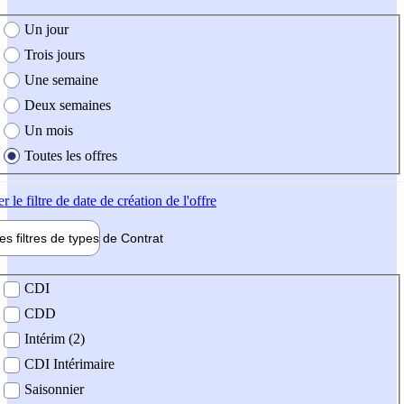
e création de l'offre
Un jour
Trois jours
Une semaine
Deux semaines
Un mois
Toutes les offres
er
le filtre de date de création de l'offre
les filtres de types de
Contrat
de contrat
CDI
CDD
Intérim (2)
CDI Intérimaire
Saisonnier