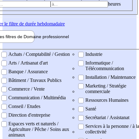
heures
er
le filtre de durée hebdomadaire
les filtres de
Domaine pro
fessionnel
ne professionel
Achats / Comptabilité / Gestion
Industrie
Arts / Artisanat d'art
Informatique /
Télécommunication
Banque / Assurance
Installation / Maintenance
Bâtiment / Travaux Publics
Marketing / Stratégie
Commerce / Vente
commerciale
Communication / Multimédia
Ressources Humaines
Conseil / Etudes
Santé
Direction d'entreprise
Secrétariat / Assistanat
Espaces verts et naturels /
Services à la personne / à l
Agriculture / Pêche / Soins aux
collectivité
animaux