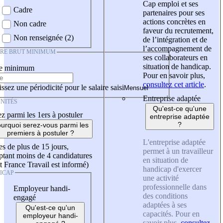
Cap emploi et ses
Cadre
partenaires pour ses
actions concrètes en
Non cadre
faveur du recrutement,
Non renseignée (2)
de l’intégration et de
l’accompagnement de
IRE BRUT MINIMUM
ses collaborateurs en
situation de handicap.
re minimum
Pour en savoir plus,
consultez cet article
.
ssez une périodicité pour le salaire saisi
Entreprise adaptée
NITÉS
Qu'est-ce qu'une
z parmi les 1ers à postuler
entreprise adaptée
?
urquoi serez-vous parmi les
premiers à postuler ?
L'entreprise adaptée
es de plus de 15 jours,
permet à un travailleur
tant moins de 4 candidatures
en situation de
t France Travail est informé)
handicap d'exercer
ICAP
une activité
professionnelle dans
Employeur handi-
des conditions
engagé
adaptées à ses
Qu'est-ce qu'un
capacités. Pour en
employeur handi-
savoir plus,
consultez