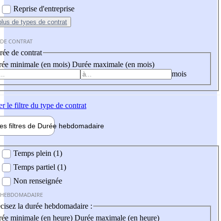
Reprise d'entreprise
plus
de types de contrat
 DE CONTRAT
ée de contrat
ée minimale (en mois)
Durée maximale (en mois)
mois
er
le filtre du type de contrat
les filtres de
Durée hebdo
madaire
 hebdomadaire
Temps plein (1)
Temps partiel (1)
Non renseignée
 HEBDOMADAIRE
cisez la durée hebdomadaire :
ée minimale (en heure)
Durée maximale (en heure)