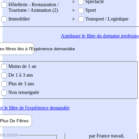
Spectacle
Hôtellerie - Restauration /
Tourisme / Animation (2)
Sport
Immobilier
Transport / Logistique
Appliquer
le filtre du domaine professi
es filtres liés à l'
Expérience
demandée
ience demandée
Moins de 1 an
De 1 à 3 ans
Plus de 3 ans
Non renseignée
er
le filtre de l'expérience demandée
Plus De
Filtres
IFICATION
par France travail,