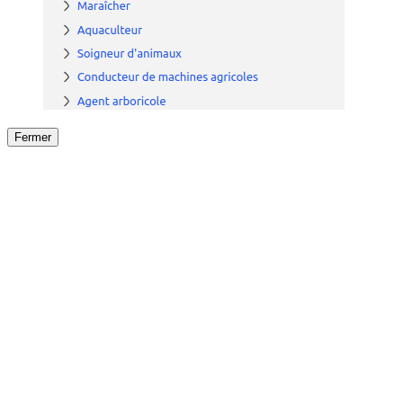
Fermer
Fermer
le détail de l'offre
/
Offre
sur
Offre précéden