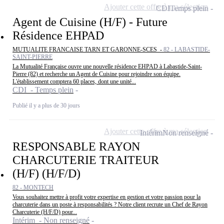
Ajouter cette offre à ma sélection
CDI
Temps plein
Agent de Cuisine (H/F) - Future
Résidence EHPAD
MUTUALITE FRANCAISE TARN ET GARONNE-SCES -
82 - LABASTIDE-
SAINT-PIERRE
La Mutualité Française ouvre une nouvelle résidence EHPAD à Labastide-Saint-
Pierre (82) et recherche un Agent de Cuisine pour rejoindre son équipe.
L'établissement comptera 60 places, dont une unité...
CDI - Temps plein
Publié il y a plus de 30 jours
Ajouter cette offre à ma sélection
Intérim
Non renseigné
RESPONSABLE RAYON
CHARCUTERIE TRAITEUR
(H/F) (H/F/D)
82 - MONTECH
Vous souhaitez mettre à profit votre expertise en gestion et votre passion pour la
charcuterie dans un poste à responsabilités ? Notre client recrute un Chef de Rayon
Charcuterie (H/F/D) pour...
Intérim - Non renseigné