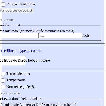
Reprise d'entreprise
plus
de types de contrat
 DE CONTRAT
ée de contrat
ée minimale (en mois)
Durée maximale (en mois)
mois
er
le filtre du type de contrat
les filtres de
Durée hebdo
madaire
 hebdomadaire
Temps plein (9)
Temps partiel
Non renseignée (8)
 HEBDOMADAIRE
cisez la durée hebdomadaire :
ée minimale (en heure)
Durée maximale (en heure)