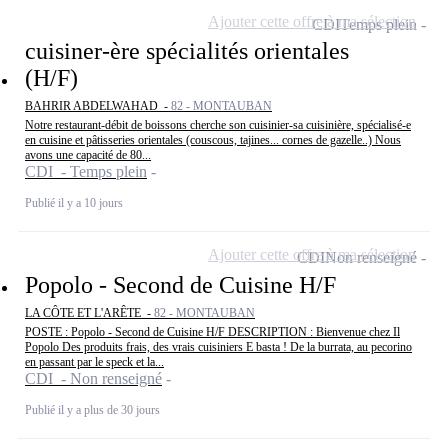
Ajouter cette offre à ma sélection
CDI
Temps plein
cuisiner-ère spécialités orientales
(H/F)
BAHRIR ABDELWAHAD -
82 - MONTAUBAN
Notre restaurant-débit de boissons cherche son cuisinier-sa cuisinière, spécialisé-e
en cuisine et pâtisseries orientales (couscous, tajines... cornes de gazelle..) Nous
avons une capacité de 80...
CDI - Temps plein
Publié il y a 10 jours
Ajouter cette offre à ma sélection
CDI
Non renseigné
Popolo - Second de Cuisine H/F
LA CÔTE ET L'ARÊTE -
82 - MONTAUBAN
POSTE : Popolo - Second de Cuisine H/F DESCRIPTION : Bienvenue chez Il
Popolo Des produits frais, des vrais cuisiniers E basta ! De la burrata, au pecorino
en passant par le speck et la...
CDI - Non renseigné
Publié il y a plus de 30 jours