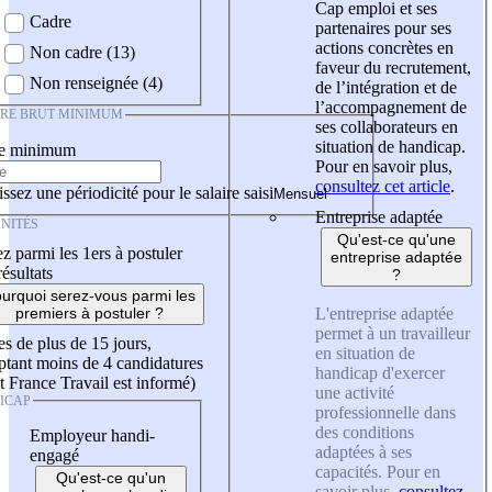
Cap emploi et ses
Cadre
partenaires pour ses
actions concrètes en
Non cadre (13)
faveur du recrutement,
Non renseignée (4)
de l’intégration et de
l’accompagnement de
IRE BRUT MINIMUM
ses collaborateurs en
situation de handicap.
re minimum
Pour en savoir plus,
consultez cet article
.
ssez une périodicité pour le salaire saisi
Entreprise adaptée
NITÉS
Qu'est-ce qu'une
z parmi les 1ers à postuler
entreprise adaptée
résultats
?
urquoi serez-vous parmi les
L'entreprise adaptée
premiers à postuler ?
permet à un travailleur
es de plus de 15 jours,
en situation de
tant moins de 4 candidatures
handicap d'exercer
t France Travail est informé)
une activité
ICAP
professionnelle dans
des conditions
Employeur handi-
adaptées à ses
engagé
capacités. Pour en
Qu'est-ce qu'un
savoir plus,
consultez