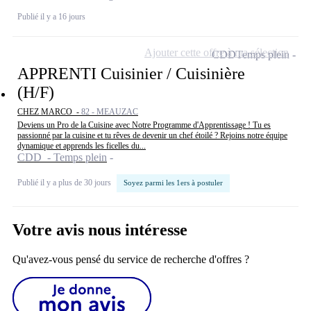
Publié il y a 16 jours
Ajouter cette offre à ma sélection
CDD
Temps plein
APPRENTI Cuisinier / Cuisinière
(H/F)
CHEZ MARCO -
82 - MEAUZAC
Deviens un Pro de la Cuisine avec Notre Programme d'Apprentissage ! Tu es
passionné par la cuisine et tu rêves de devenir un chef étoilé ? Rejoins notre équipe
dynamique et apprends les ficelles du...
CDD - Temps plein
Publié il y a plus de 30 jours
Soyez parmi les 1ers à postuler
Votre avis nous intéresse
Qu'avez-vous pensé du service de recherche d'offres ?