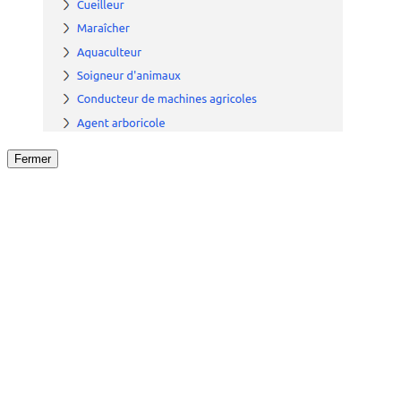
Fermer
Fermer
le détail de l'offre
/
Offre
sur
Offre précéden