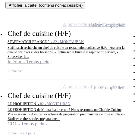
Afficher la carte
(contenu non-accessible)
Ajouter cette offre à ma sélection
Intérim
Temps plein
Chef de cuisine (H/F)
STAFFMATCH FRANCE 9 -
82 - MONTAUBAN
Staffmatch recherche un chef de cuisine en restauration collective H/F. - Assurer la
qualité des plats et des boissons, - Optimiser la fluidité et rapidité du service, -
Superviser la...
Intérim - Temps plein
Publié hier
Ajouter cette offre à ma sélection
CDI
Temps plein
Chef de cuisine (H/F)
LE PROHIBITION -
82 - MONTAUBAN
LE PROHIBITION de Montauban recrute ! Nous recrutons un Chef de Cuisine
Vos missions : - Assurer les actions de préparation préliminaires de mise en place -
Réaliser et dresser des préparations...
CDI - Temps plein
Publié il y a 3 jours