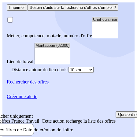
Imprimer
Besoin d'aide sur la recherche d'offres d'emploi ?
Métier, compétence, mot-clé, numéro d'offre
Lieu de travail
Distance autour du lieu choisi
Rechercher
des offres
Créer une alerte
Qui sont n
icher uniquement
 offres France Travail
Cette action recharge la liste des offres
les filtres de
Date de création
de l'offre