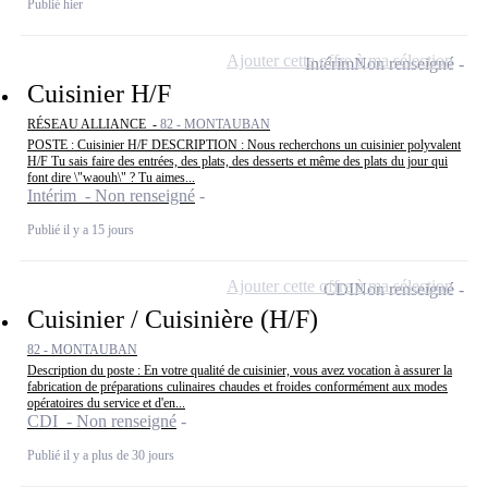
Publié hier
Ajouter cette offre à ma sélection
Intérim
Non renseigné
Cuisinier H/F
RÉSEAU ALLIANCE -
82 - MONTAUBAN
POSTE : Cuisinier H/F DESCRIPTION : Nous recherchons un cuisinier polyvalent
H/F Tu sais faire des entrées, des plats, des desserts et même des plats du jour qui
font dire \"waouh\" ? Tu aimes...
Intérim - Non renseigné
Publié il y a 15 jours
Ajouter cette offre à ma sélection
CDI
Non renseigné
Cuisinier / Cuisinière (H/F)
82 - MONTAUBAN
Description du poste : En votre qualité de cuisinier, vous avez vocation à assurer la
fabrication de préparations culinaires chaudes et froides conformément aux modes
opératoires du service et d'en...
CDI - Non renseigné
Publié il y a plus de 30 jours