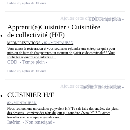
Publié il y a plus de 30 jours
Ajouter cette offre à ma sélection
CDD
Temps plein
Apprenti(e)Cuisinier / Cuisinière
de collectivité (H/F)
MEDI-PRESTATIONS -
82 - MONTAUBAN
Vous aimez la restauration et vous souhaitez rejoindre une entreprise qui a pour
mission de faire de chaque repas un moment de plaisir et de convivialité ? Vous
souhaitez rejoindre une entreprise...
CDD - Temps plein
Publié il y a plus de 30 jours
Ajouter cette offre à ma sélection
Intérim
Non renseigné
CUISINIER H/F
82 - MONTAUBAN
Nous recherchons un cuisinier polyvalent H/F Tu sais faire des entrées, des plats,
des desserts... et même des plats du jour qui font dire \"waouh\" ? Tu aimes
travailler avec une équipe géniale sans...
Intérim - Non renseigné