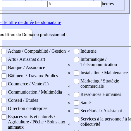
heures
er
le filtre de durée hebdomadaire
les filtres de
Domaine pro
fessionnel
ne professionel
Achats / Comptabilité / Gestion
Industrie
Arts / Artisanat d'art
Informatique /
Télécommunication
Banque / Assurance
Installation / Maintenance
Bâtiment / Travaux Publics
Marketing / Stratégie
Commerce / Vente (1)
commerciale
Communication / Multimédia
Ressources Humaines
Conseil / Etudes
Santé
Direction d'entreprise
Secrétariat / Assistanat
Espaces verts et naturels /
Services à la personne / à l
Agriculture / Pêche / Soins aux
collectivité
animaux