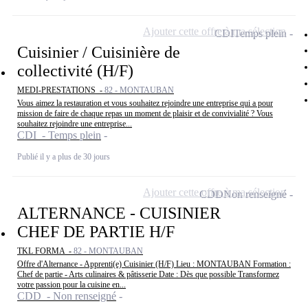
Ajouter cette offre à ma sélection
CDI
Temps plein
Cuisinier / Cuisinière de
collectivité (H/F)
MEDI-PRESTATIONS -
82 - MONTAUBAN
Vous aimez la restauration et vous souhaitez rejoindre une entreprise qui a pour
mission de faire de chaque repas un moment de plaisir et de convivialité ? Vous
souhaitez rejoindre une entreprise...
CDI - Temps plein
Publié il y a plus de 30 jours
Ajouter cette offre à ma sélection
CDD
Non renseigné
ALTERNANCE - CUISINIER
CHEF DE PARTIE H/F
TKL FORMA -
82 - MONTAUBAN
Offre d'Alternance - Apprenti(e) Cuisinier (H/F) Lieu : MONTAUBAN Formation :
Chef de partie - Arts culinaires & pâtisserie Date : Dès que possible Transformez
votre passion pour la cuisine en...
CDD - Non renseigné