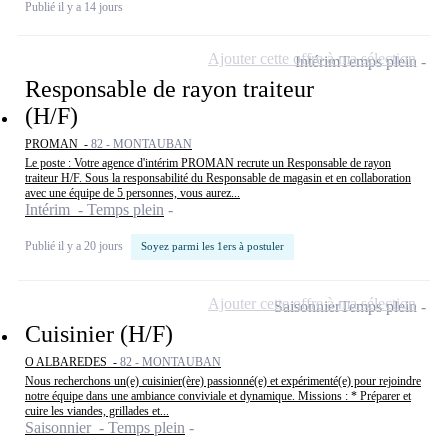
Publié il y a 14 jours
Ajouter cette offre à ma sélection
Intérim
Temps plein
Responsable de rayon traiteur
(H/F)
PROMAN -
82 - MONTAUBAN
Le poste : Votre agence d'intérim PROMAN recrute un Responsable de rayon
traiteur H/F. Sous la responsabilité du Responsable de magasin et en collaboration
avec une équipe de 5 personnes, vous aurez...
Intérim - Temps plein
Publié il y a 20 jours
Soyez parmi les 1ers à postuler
Ajouter cette offre à ma sélection
Saisonnier
Temps plein
Cuisinier (H/F)
O ALBAREDES -
82 - MONTAUBAN
Nous recherchons un(e) cuisinier(ère) passionné(e) et expérimenté(e) pour rejoindre
notre équipe dans une ambiance conviviale et dynamique. Missions : * Préparer et
cuire les viandes, grillades et...
Saisonnier - Temps plein