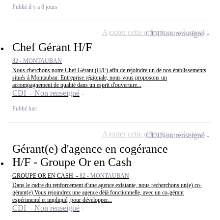
Publié il y a 8 jours
Ajouter cette offre à ma sélection
CDI
Non renseigné
Chef Gérant H/F
82 - MONTAUBAN
Nous cherchons notre Chef Gérant (H/F) afin de rejoindre un de nos établissements
situés à Montauban. Entreprise régionale, nous vous proposons un
accompagnement de qualité dans un esprit d'ouverture...
CDI - Non renseigné
Publié hier
Ajouter cette offre à ma sélection
CDI
Non renseigné
Gérant(e) d'agence en cogérance
H/F - Groupe Or en Cash
GROUPE OR EN CASH -
82 - MONTAUBAN
Dans le cadre du renforcement d'une agence existante, nous recherchons un(e) co-
gérant(e) Vous rejoindrez une agence déjà fonctionnelle, avec un co-gérant
expérimenté et impliqué, pour développer...
CDI - Non renseigné